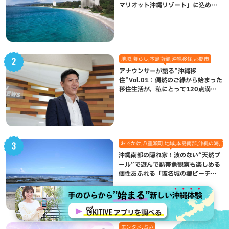
マリオット沖縄リゾート」に込めら
れた想い
地域,暮らし,本島南部,沖縄移住,那覇市
アナウンサーが語る”沖縄移
住”Vol.01：偶然のご縁から始まった
移住生活が、私にとって120点満点
になった理由
おでかけ,八重瀬町,地域,本島南部,沖縄の海,自
沖縄南部の隠れ家！波のない“天然プ
ール”で遊んで熱帯魚観察も楽しめる
個性あふれる「玻名城の郷ビーチ」
（八重瀬町）
エンタメ,占い