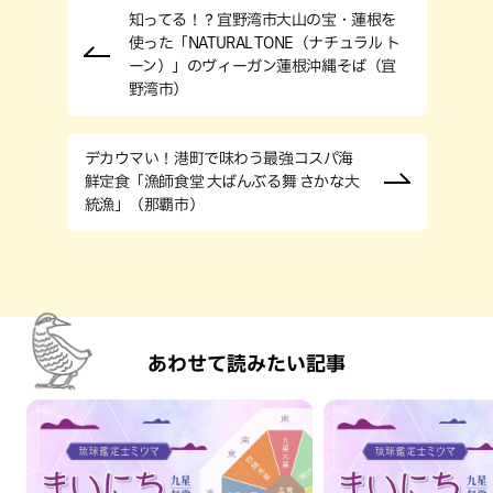
知ってる！？宜野湾市大山の宝・蓮根を
使った「NATURAL TONE（ナチュラル ト
ーン）」のヴィーガン蓮根沖縄そば（宜
野湾市）
デカウマい！港町で味わう最強コスパ海
鮮定食「漁師食堂 大ばんぶる舞 さかな大
統漁」（那覇市）
あわせて読みたい記事