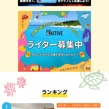
ランキング
地域,暮らし,本島南部,沖縄移住,那覇市