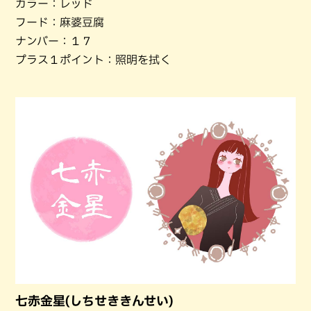
カラー：レッド
フード：麻婆豆腐
ナンバー：１７
プラス１ポイント：照明を拭く
七赤金星(しちせききんせい)