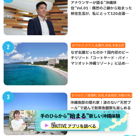
アナウンサーが語る”沖縄移
住”Vol.01：偶然のご縁から始まった
移住生活が、私にとって120点満点
になった理由
おでかけ,ホテル,名護市,地域,本島北部
なぜ名護だったのか？国内初のビー
チリゾート「コートヤード・バイ・
マリオット沖縄リゾート」に込めら
れた想い
おでかけ,八重瀬町,地域,本島南部,沖縄の海,自
沖縄南部の隠れ家！波のない“天然プ
ール”で遊んで熱帯魚観察も楽しめる
個性あふれる「玻名城の郷ビーチ」
（八重瀬町）