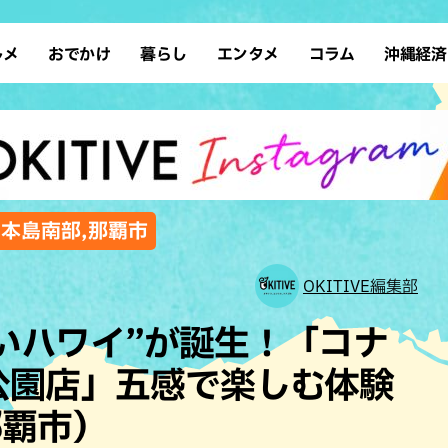
ルメ
おでかけ
暮らし
エンタメ
コラム
沖縄経済
ーメン
デート
沖縄そば
レシピ
スポーツ
ドライブ
SDGs
占い
クアウト
散歩
ファッション
カフェ
タレント・芸人
ソロ活
ローカルニュース
テレビ
・魚料理
自然
和食・日本料理
沖縄移住
イベント
子ども
沖縄旧暦行事
縄料理
歴史
アジア・エスニック
体験
,本島南部,那覇市
中華
レジャー
イタリアン
アート
OKITIVE編集部
西洋料理
ショッピング
フレンチ
ホテル
いハワイ”が誕生！「コナ
キ・焼肉
サウナ
焼鳥・串料理
公園
公園店」五感で楽しむ体験
の肉料理
沖縄の海
居酒屋・バー
那覇市）
・バイキング
スイーツ