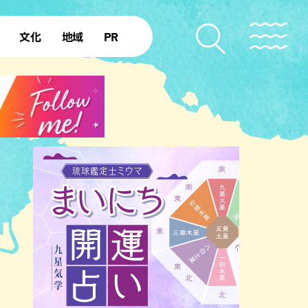
文化
地域
PR
復帰50年
本島北部
本島中部
本島南部
先島諸島
北部離島
南部離島