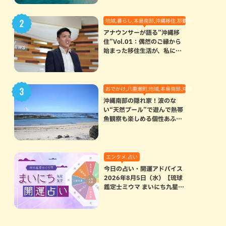
地域,暮らし,本島南部,沖縄移住,那覇市
アナウンサーが語る”沖縄移
住”Vol.01：偶然のご縁から
始まった移住生活が、私にと
って120点満点になった理由
おでかけ,八重瀬町,地域,本島南部,沖縄の海,自然
沖縄南部の隠れ家！波のな
い“天然プール”で遊んで熱帯
魚観察も楽しめる個性あふれ
る「玻名城の郷ビーチ」（八
重瀬町）
エンタメ,占い
今日の占い・開運アドバイス
2026年8月5日（水）【琉球
鑑定士ミウマ まいにち九星気
学開運占い】