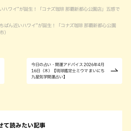
いハワイ”が誕生！「コナズ珈琲 那覇新都心公園店」五感で
いちばん近いハワイ”が誕生！「コナズ珈琲 那覇新都心公園
市）
今日の占い・開運アドバイス 2026年4月
16日（木）【琉球鑑定士ミウマ まいにち
九星気学開運占い】
せて読みたい記事