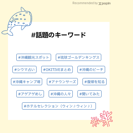
Recommended by
#話題のキーワード
#沖縄観光スポット
#琉球ゴールデンキングス
#シウマ占い
#OKITIVEまとめ
#沖縄のビーチ
#沖縄キャンプ場
#アナウンサーズ
#復帰を知る
#アゲアゲめし
#沖縄の人々
#聞いてみた
#ホテルセレクション（ウィン♪ウィン♪）