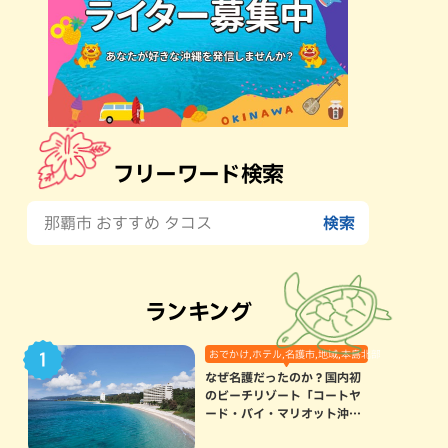
フリーワード検索
ランキング
おでかけ,ホテル,名護市,地域,本島北部
なぜ名護だったのか？国内初
のビーチリゾート「コートヤ
ード・バイ・マリオット沖縄
リゾート」に込められた想い