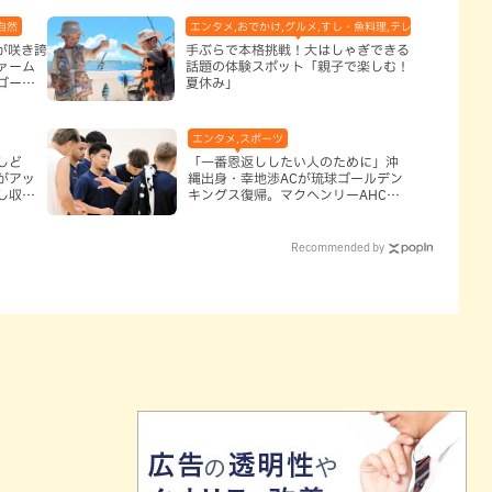
自然
エンタメ,おでかけ,グルメ,すし・魚料理,テレビ,体験,北谷町,
アが咲き誇
手ぶらで本格挑戦！大はしゃぎできる
ァーム
話題の体験スポット「親子で楽しむ！
ゴーを
夏休み」
エンタメ,スポーツ
しど
「一番恩返ししたい人のために」沖
がアッ
縄出身・幸地渉ACが琉球ゴールデン
し収納
キングス復帰。マクヘンリーAHCに
信頼を寄せる理由
Recommended by