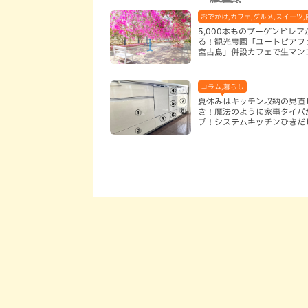
おでかけ,カフェ,グルメ,スイーツ,
5,000本ものブーゲンビレ
る！観光農園「ユートピアフ
宮古島」併設カフェで生マン
堪能（宮古島）
コラム,暮らし
夏休みはキッチン収納の見直
き！魔法のように家事タイパ
プ！システムキッチンひきだ
術