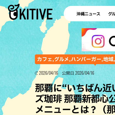
沖縄ニュース
グ
ラ
テイ
すし
沖
カフェ,グルメ,ハンバーガー,地域
2026/04/16
2026/04/16
公開日
洋食・
那覇に“いちばん近
ステー
ズ珈琲 那覇新都心
その他
メニューとは？（
ブッフェ