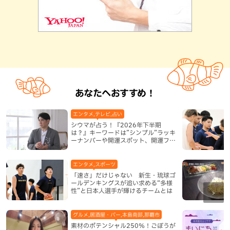
あなたへおすすめ！
エンタメ,テレビ,占い
シウマが占う！『2026年下半期
は？』キーワードは”シンプル”ラッキ
ーナンバーや開運スポット、開運フー
ドも紹介
エンタメ,スポーツ
「速さ」だけじゃない 新生・琉球ゴ
ールデンキングスが追い求める“多様
性”と日本人選手が輝けるチームとは
グルメ,居酒屋・バー,本島南部,那覇市
素材のポテンシャル250％！ごぼうが