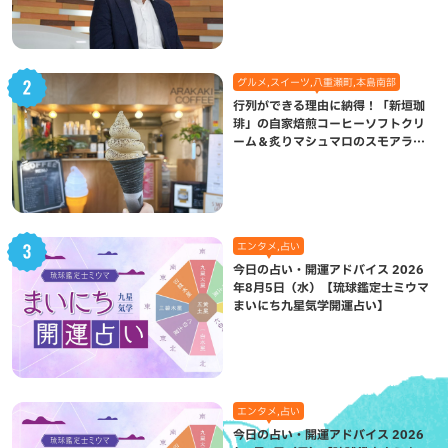
グルメ,スイーツ,八重瀬町,本島南部
行列ができる理由に納得！「新垣珈
琲」の自家焙煎コーヒーソフトクリ
ーム＆炙りマシュマロのスモアラテ
が絶品（八重瀬町）
エンタメ,占い
今日の占い・開運アドバイス 2026
年8月5日（水）【琉球鑑定士ミウマ
まいにち九星気学開運占い】
エンタメ,占い
今日の占い・開運アドバイス 2026