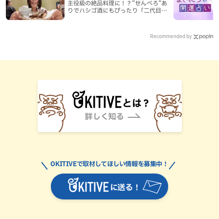
主役級の絶品料理に！？”せんべろ”あ
りでハシゴ酒にもぴったり「二代目ふ
み坊亭」（那覇市）
Recommended by
OKITIVEで取材してほしい情報を募集中！
に送る！