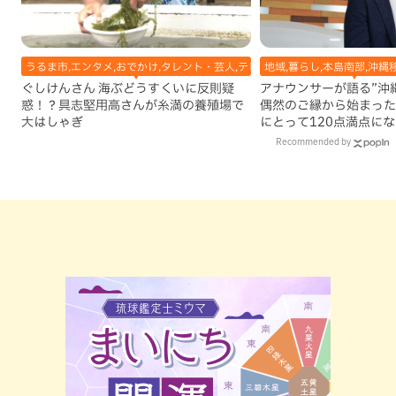
うるま市,エンタメ,おでかけ,タレント・芸人,テレビ
地域,暮らし,本島南部,沖縄
ぐしけんさん 海ぶどうすくいに反則疑
アナウンサーが語る”沖縄移
惑！？具志堅用高さんが糸満の養殖場で
偶然のご縁から始まった
大はしゃぎ
にとって120点満点に
Recommended by