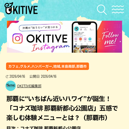
カフェ,グルメ,ハンバーガー,地域,本島南部,那覇市
2026/04/16
2026/04/16
公開日
OKITIVE編集部
那覇に“いちばん近いハワイ”が誕生！
「コナズ珈琲 那覇新都心公園店」五感で
楽しむ体験メニューとは？（那覇市）
目次：コナズ珈琲 那覇新都心公園店