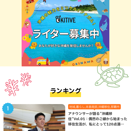
ランキング
地域,暮らし,本島南部,沖縄移住,那覇市
アナウンサーが語る”沖縄移
住”Vol.01：偶然のご縁から始まった
移住生活が、私にとって120点満点
になった理由