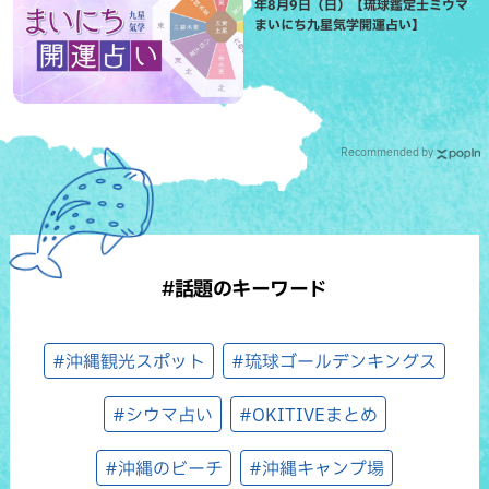
年8月9日（日）【琉球鑑定士ミウマ
まいにち九星気学開運占い】
Recommended by
#話題のキーワード
#沖縄観光スポット
#琉球ゴールデンキングス
#シウマ占い
#OKITIVEまとめ
#沖縄のビーチ
#沖縄キャンプ場