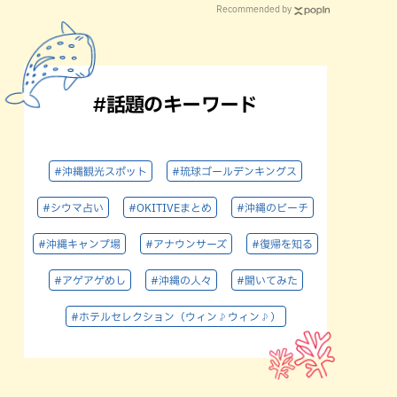
Recommended by
#話題のキーワード
#沖縄観光スポット
#琉球ゴールデンキングス
#シウマ占い
#OKITIVEまとめ
#沖縄のビーチ
#沖縄キャンプ場
#アナウンサーズ
#復帰を知る
#アゲアゲめし
#沖縄の人々
#聞いてみた
#ホテルセレクション（ウィン♪ウィン♪）