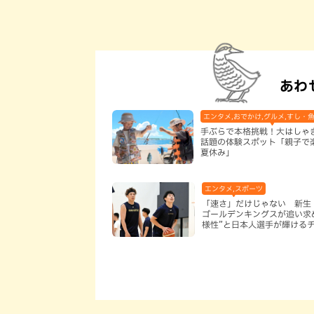
あわ
エンタメ,おでかけ,グルメ,すし・魚
手ぶらで本格挑戦！大はしゃ
話題の体験スポット「親子で
夏休み」
エンタメ,スポーツ
「速さ」だけじゃない 新生
ゴールデンキングスが追い求
様性”と日本人選手が輝ける
は