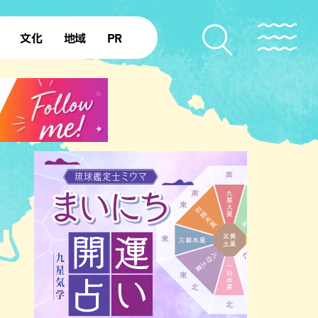
文化
地域
PR
復帰50年
本島北部
本島中部
本島南部
先島諸島
北部離島
南部離島