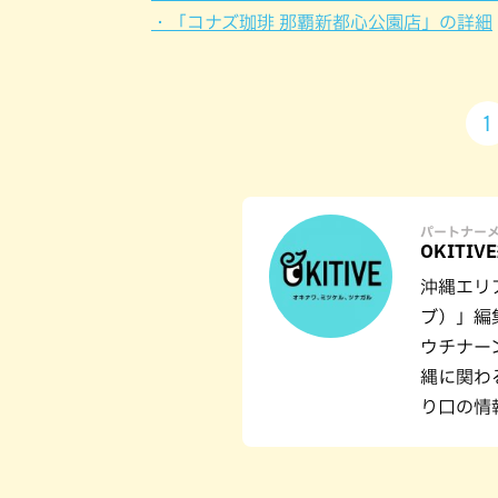
・「コナズ珈琲 那覇新都心公園店」の詳細
1
パートナー
OKITIV
沖縄エリ
ブ）」編
ウチナー
縄に関わ
り口の情