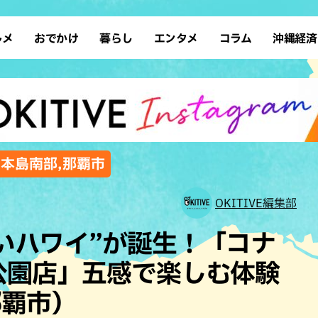
ルメ
おでかけ
暮らし
エンタメ
コラム
沖縄経済
ーメン
デート
沖縄そば
レシピ
スポーツ
ドライブ
SDGs
占い
クアウト
散歩
ファッション
カフェ
タレント・芸人
ソロ活
ローカルニュース
テレビ
・魚料理
自然
和食・日本料理
沖縄移住
イベント
子ども
沖縄旧暦行事
縄料理
歴史
アジア・エスニック
体験
,本島南部,那覇市
中華
レジャー
イタリアン
アート
OKITIVE編集部
西洋料理
ショッピング
フレンチ
ホテル
いハワイ”が誕生！「コナ
キ・焼肉
サウナ
焼鳥・串料理
公園
公園店」五感で楽しむ体験
の肉料理
沖縄の海
居酒屋・バー
那覇市）
・バイキング
スイーツ