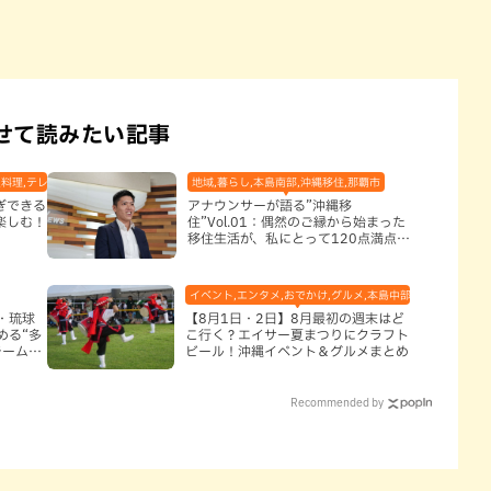
せて読みたい記事
料理,テレビ,体験,北谷町,地域,子ども,本島中部,本島南部,沖縄そば,沖縄の海,那覇市
地域,暮らし,本島南部,沖縄移住,那覇市
ぎできる
アナウンサーが語る”沖縄移
楽しむ！
住”Vol.01：偶然のご縁から始まった
移住生活が、私にとって120点満点に
なった理由
イベント,エンタメ,おでかけ,グルメ,本島中部,本島北部,本島
・琉球
【8月1日・2日】8月最初の週末はど
める“多
こ行く？エイサー夏まつりにクラフト
チームと
ビール！沖縄イベント＆グルメまとめ
Recommended by