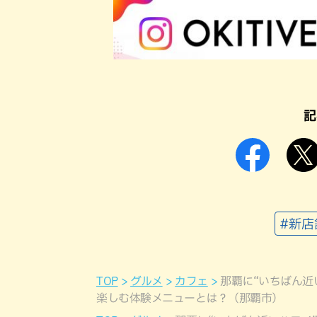
記
#新店
TOP
グルメ
カフェ
那覇に“いちばん近
楽しむ体験メニューとは？（那覇市）