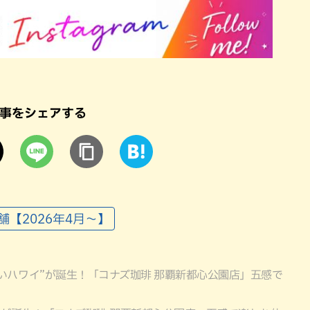
事をシェアする
舗【2026年4月～】
いハワイ”が誕生！「コナズ珈琲 那覇新都心公園店」五感で