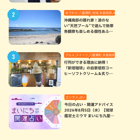
おでかけ,八重瀬町,地域,本島南部,沖縄の海,自然
沖縄南部の隠れ家！波のな
い“天然プール”で遊んで熱帯
魚観察も楽しめる個性あふれ
る「玻名城の郷ビーチ」（八
重瀬町）
グルメ,スイーツ,八重瀬町,本島南部
行列ができる理由に納得！
「新垣珈琲」の自家焙煎コー
ヒーソフトクリーム＆炙りマ
シュマロのスモアラテが絶品
（八重瀬町）
エンタメ,占い
今日の占い・開運アドバイス
2026年8月5日（水）【琉球
鑑定士ミウマ まいにち九星気
学開運占い】