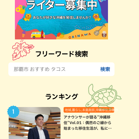
フリーワード検索
ランキング
地域,暮らし,本島南部,沖縄移住,那覇市
アナウンサーが語る”沖縄移
住”Vol.01：偶然のご縁から
始まった移住生活が、私にと
って120点満点になった理由