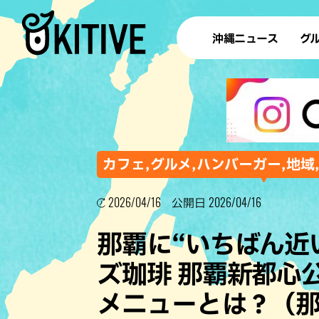
沖縄ニュース
グ
ラ
テイ
すし
沖
カフェ,グルメ,ハンバーガー,地域
2026/04/16
2026/04/16
公開日
洋食・
那覇に“いちばん近
ステー
ズ珈琲 那覇新都心
その他
メニューとは？（
ブッフェ