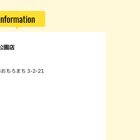
パン
カレー
バーガー
タコス・タコライス
Information
公園店
おもろまち 3-2-21