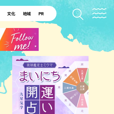
文化
地域
PR
復帰50年
本島北部
本島中部
本島南部
先島諸島
北部離島
南部離島
ショッピング
ホテル
サウナ
公園
沖縄の海