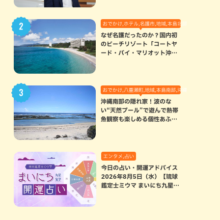
おでかけ,ホテル,名護市,地域,本島北部
なぜ名護だったのか？国内初
のビーチリゾート「コートヤ
ード・バイ・マリオット沖縄
リゾート」に込められた想い
おでかけ,八重瀬町,地域,本島南部,沖縄の海,自然
沖縄南部の隠れ家！波のな
い“天然プール”で遊んで熱帯
魚観察も楽しめる個性あふれ
る「玻名城の郷ビーチ」（八
重瀬町）
エンタメ,占い
今日の占い・開運アドバイス
2026年8月5日（水）【琉球
鑑定士ミウマ まいにち九星気
学開運占い】