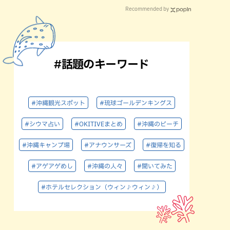
Recommended by
#話題のキーワード
#沖縄観光スポット
#琉球ゴールデンキングス
#シウマ占い
#OKITIVEまとめ
#沖縄のビーチ
#沖縄キャンプ場
#アナウンサーズ
#復帰を知る
#アゲアゲめし
#沖縄の人々
#聞いてみた
#ホテルセレクション（ウィン♪ウィン♪）