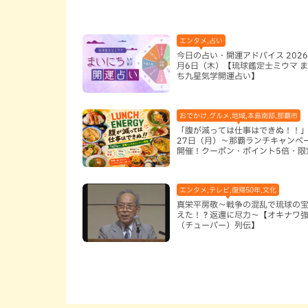
エンタメ,占い
今日の占い・開運アドバイス 2026
月6日（木）【琉球鑑定士ミウマ 
ち九星気学開運占い】
おでかけ,グルメ,地域,本島南部,那覇市
「腹が減っては仕事はできぬ！！」
27日（月）〜那覇ランチキャンペ
開催！クーポン・ポイント5倍・限
ッズが当たる12日間
エンタメ,テレビ,復帰50年,文化
真栄平房敬～戦争の混乱で琉球の
えた！？返還に尽力～【オキナワ
（チューバー）列伝】