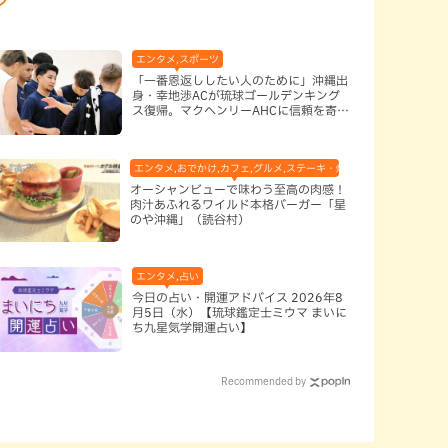
エンタメ,スポーツ
「一番恩返ししたい人のために」沖縄出
身・幸地渉ACが琉球ゴールデンキング
ス復帰。マクヘンリーAHCに信頼を寄せ
る理由
エンタメ,おでかけ,カフェ,グルメ,ステーキ・焼肉,テレビ,ハンバーガー
オーシャンビューで味わう至高の肉感！
肉汁あふれるワイルド本格バーガー「星
のや沖縄」（読谷村）
エンタメ,占い
今日の占い・開運アドバイス 2026年8
月5日（水）【琉球鑑定士ミウマ まいに
ち九星気学開運占い】
Recommended by