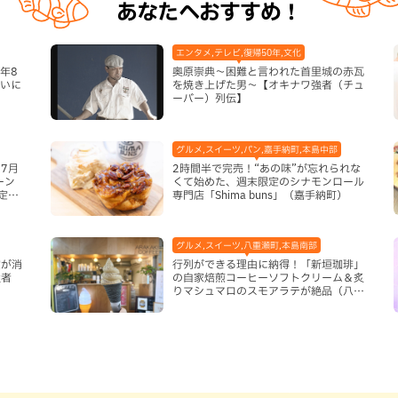
あなたへおすすめ！
エンタメ,テレビ,復帰50年,文化
年8
奥原崇典～困難と言われた首里城の赤瓦
まいに
を焼き上げた男～【オキナワ強者（チュ
ーバー）列伝】
グルメ,スイーツ,パン,嘉手納町,本島中部
7月
2時間半で完売！“あの味”が忘れられな
ーン
くて始めた、週末限定のシナモンロール
定グ
専門店「Shima buns」（嘉手納町）
グルメ,スイーツ,八重瀬町,本島南部
宝が消
行列ができる理由に納得！「新垣珈琲」
強者
の自家焙煎コーヒーソフトクリーム＆炙
りマシュマロのスモアラテが絶品（八重
瀬町）