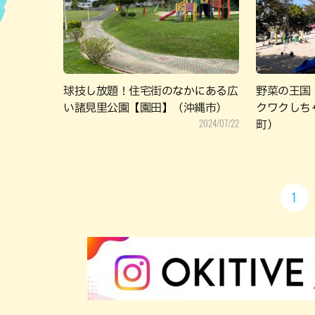
ハン
球技し放題！住宅街のなかにある広
野菜の王国
い諸見里公園【園田】（沖縄市）
クワクしち
2024/07/22
町）
1