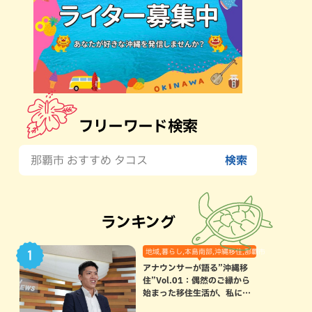
フリーワード検索
ランキング
地域,暮らし,本島南部,沖縄移住,那覇市
アナウンサーが語る”沖縄移
住”Vol.01：偶然のご縁から
始まった移住生活が、私にと
って120点満点になった理由