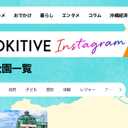
ルメ
おでかけ
暮らし
エンタメ
コラム
沖縄経済
ーメン
デート
沖縄そば
レシピ
スポーツ
ドライブ
SDGs
占い
クアウト
散歩
ファッション
カフェ
タレント・芸人
ソロ活
ローカルニュース
テレビ
・魚料理
自然
和食・日本料理
沖縄移住
イベント
子ども
沖縄旧暦行事
縄料理
歴史
アジア・エスニック
体験
公園
一覧
中華
レジャー
イタリアン
アート
西洋料理
ショッピング
フレンチ
ホテル
自然
子ども
歴史
体験
レジャー
アート
キ・焼肉
サウナ
焼鳥・串料理
公園
の肉料理
沖縄の海
居酒屋・バー
・バイキング
スイーツ