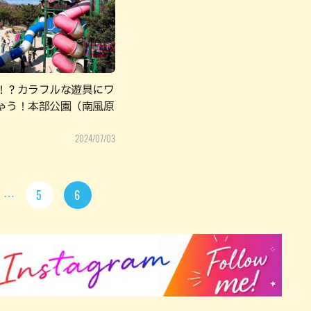
パン
カレー
バーガー
タコス・タコライス
！？カラフルな遊具にワ
ゃう！本部公園（南風原
2024/07/03
5
6