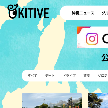
沖縄ニュース
グ
ラ
テイ
すし
沖
洋食・
すべて
デート
ドライブ
散歩
ソロ活
ステー
その他
ブッフェ