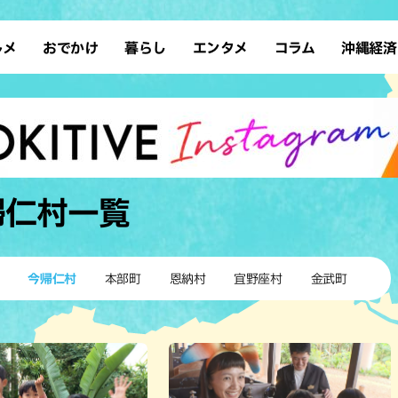
ルメ
おでかけ
暮らし
エンタメ
コラム
沖縄経済
ーメン
デート
沖縄そば
レシピ
スポーツ
ドライブ
SDGs
占い
クアウト
散歩
ファッション
カフェ
タレント・芸人
ソロ活
ローカルニュース
テレビ
・魚料理
自然
和食・日本料理
沖縄移住
イベント
子ども
沖縄旧暦行事
縄料理
歴史
アジア・エスニック
体験
帰仁村
一覧
中華
レジャー
イタリアン
アート
西洋料理
ショッピング
フレンチ
ホテル
今帰仁村
本部町
恩納村
宜野座村
金武町
キ・焼肉
サウナ
焼鳥・串料理
公園
の肉料理
沖縄の海
居酒屋・バー
・バイキング
スイーツ