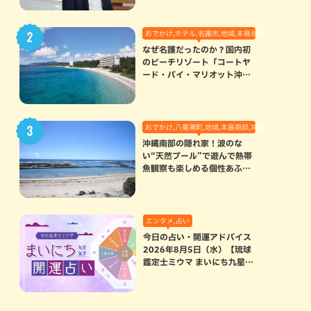
おでかけ,ホテル,名護市,地域,本島北部
なぜ名護だったのか？国内初
のビーチリゾート「コートヤ
ード・バイ・マリオット沖縄
リゾート」に込められた想い
おでかけ,八重瀬町,地域,本島南部,沖縄の海,自然
沖縄南部の隠れ家！波のな
い“天然プール”で遊んで熱帯
魚観察も楽しめる個性あふれ
る「玻名城の郷ビーチ」（八
重瀬町）
エンタメ,占い
今日の占い・開運アドバイス
2026年8月5日（水）【琉球
鑑定士ミウマ まいにち九星気
学開運占い】