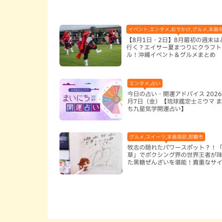
イベント,エンタメ,おでかけ,グルメ,本島
【8月1日・2日】8月最初の週末は
行く？エイサー夏まつりにクラフト
ル！沖縄イベント＆グルメまとめ
エンタメ,占い
今日の占い・開運アドバイス 2026
月7日（金）【琉球鑑定士ミウマ 
ち九星気学開運占い】
グルメ,スイーツ,本島南部,那覇市
牧志の隠れたパワースポット？！
草」でボクシング界の世界王者が
た黒糖ぜんざいを堪能！貴重なサ
手作りケーキも要チェック（那覇