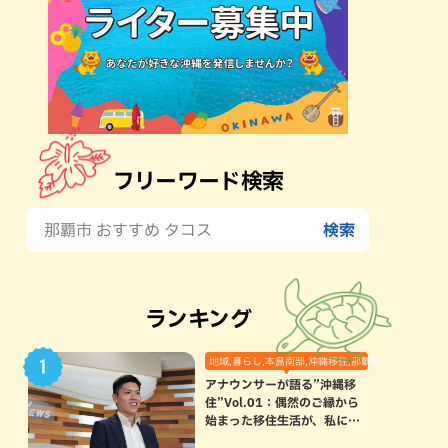
フリーワード検索
ランキング
地域,暮らし,本島南部,沖縄移住,那覇市
アナウンサーが語る”沖縄移
住”Vol.01：偶然のご縁から
始まった移住生活が、私にと
って120点満点になった理由