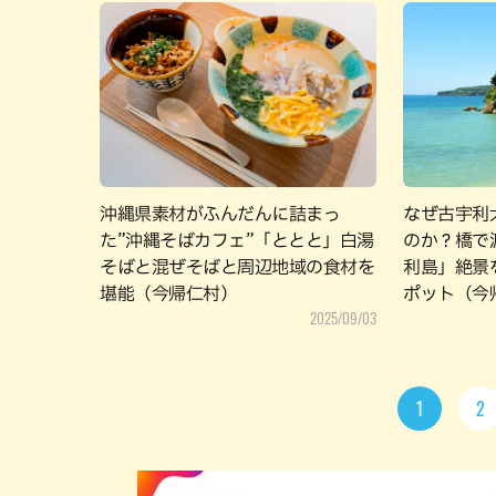
沖縄県素材がふんだんに詰まっ
なぜ古宇利
た”沖縄そばカフェ”「ととと」白湯
のか？橋で
そばと混ぜそばと周辺地域の食材を
利島」絶景
堪能（今帰仁村）
ポット（今
2025/09/03
1
2