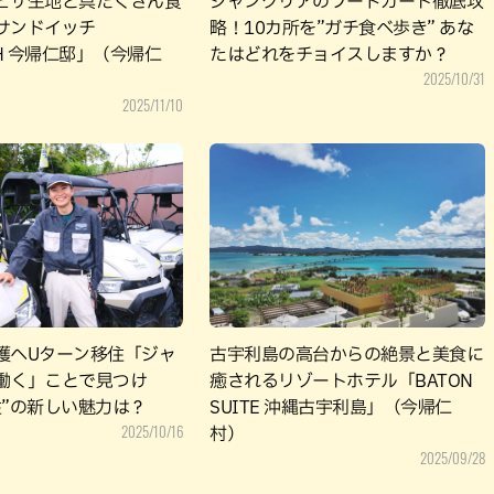
ピザ生地と具だくさん食
ジャングリアのフードカート徹底攻
サンドイッチ
略！10カ所を”ガチ食べ歩き” あな
CH 今帰仁邸」（今帰仁
たはどれをチョイスしますか？
2025/10/31
2025/11/10
護へUターン移住「ジャ
古宇利島の高台からの絶景と美食に
働く」ことで見つけ
癒されるリゾートホテル「BATON
住”の新しい魅力は？
SUITE 沖縄古宇利島」（今帰仁
2025/10/16
村）
2025/09/28