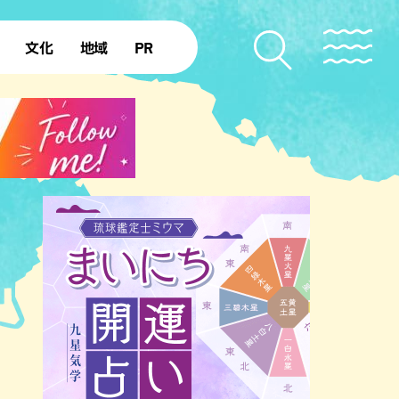
文化
地域
PR
復帰50年
本島北部
本島中部
本島南部
先島諸島
北部離島
南部離島