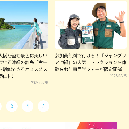
大橋を望む景色は美しい
参加費無料で行ける！「ジャングリ
渡れる沖縄の離島「古宇
ア沖縄」の人気アトラクションを体
を堪能できるオススメス
験＆お仕事見学ツアーが限定開催！
2025/08/25
帰仁村）
2025/08/26
3
4
5