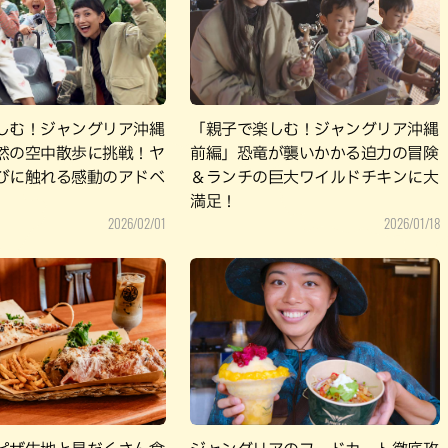
パン
カレー
バーガー
タコス・タコライス
しむ！ジャングリア沖縄
「親子で楽しむ！ジャングリア沖縄
然の空中散歩に挑戦！ヤ
前編」恐竜が襲いかかる迫力の冒険
びに触れる感動のアドベ
＆ランチの巨大ワイルドチキンに大
満足！
2026/02/01
2026/01/18