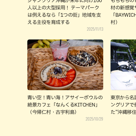
ジャングリア沖縄が来年に向け100
もちもちの
人以上の大型採用！ テーマパーク
材の新感覚
は例えるなら「1つの街」地域を支
「BAYWI
える主役を育成する
村）
2025/11/13
青い空！青い海！アサイーボウルの
東京から名
絶景カフェ「なんくるKITCHEN」
ングリアで
（今帰仁村・古宇利島）
た”沖縄移
2025/10/29