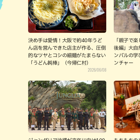
ハン
決め手は愛情！大阪で約40年うど
「親子で楽
ん店を営んできた店主が作る、圧倒
後編」大自
的なツヤとコシの細麺がたまらない
ンバルの学
「うどん飩棒」（今帰仁村）
ンチャー
2026/06/08