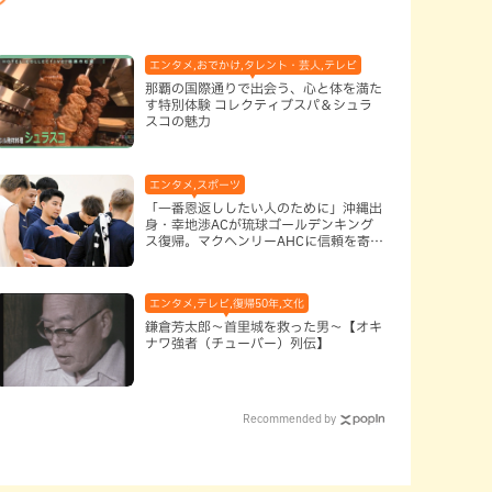
エンタメ,おでかけ,タレント・芸人,テレビ
那覇の国際通りで出会う、心と体を満た
す特別体験 コレクティブスパ＆シュラ
スコの魅力
エンタメ,スポーツ
「一番恩返ししたい人のために」沖縄出
身・幸地渉ACが琉球ゴールデンキング
ス復帰。マクヘンリーAHCに信頼を寄せ
る理由
エンタメ,テレビ,復帰50年,文化
鎌倉芳太郎～首里城を救った男～【オキ
ナワ強者（チューバー）列伝】
Recommended by