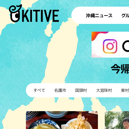
沖縄ニュース
グ
ラ
テイ
すし
沖
今
洋食・
すべて
名護市
国頭村
大宜味村
東村
ステー
その他
ブッフェ