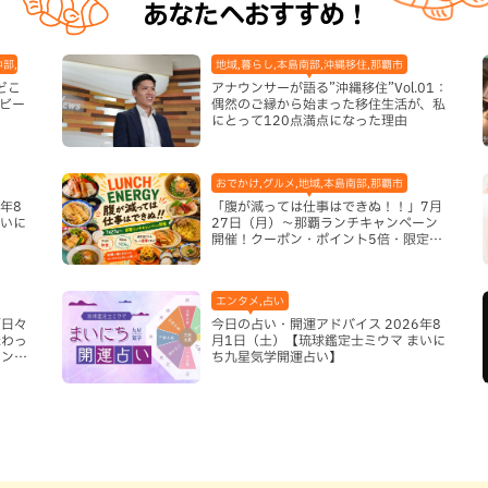
あなたへおすすめ！
中部,本島北部,本島南部
地域,暮らし,本島南部,沖縄移住,那覇市
どこ
アナウンサーが語る”沖縄移住”Vol.01：
ビー
偶然のご縁から始まった移住生活が、私
にとって120点満点になった理由
おでかけ,グルメ,地域,本島南部,那覇市
年8
「腹が減っては仕事はできぬ！！」7月
まいに
27日（月）〜那覇ランチキャンペーン
開催！クーポン・ポイント5倍・限定グ
ッズが当たる12日間
エンタメ,占い
「日々
今日の占い・開運アドバイス 2026年8
味わっ
月1日（土）【琉球鑑定士ミウマ まいに
インと
ち九星気学開運占い】
市）