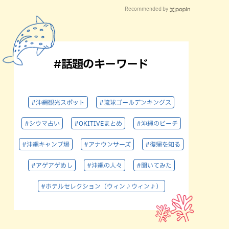
Recommended by
#話題のキーワード
#沖縄観光スポット
#琉球ゴールデンキングス
#シウマ占い
#OKITIVEまとめ
#沖縄のビーチ
#沖縄キャンプ場
#アナウンサーズ
#復帰を知る
#アゲアゲめし
#沖縄の人々
#聞いてみた
#ホテルセレクション（ウィン♪ウィン♪）