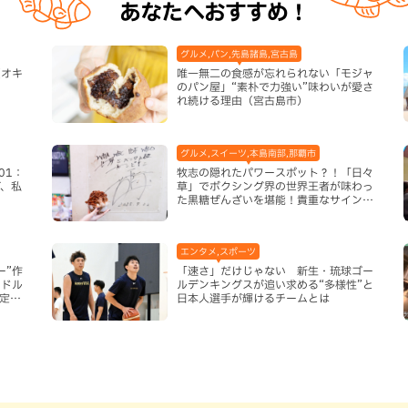
あなたへおすすめ！
グルメ,パン,先島諸島,宮古島
【オキ
唯一無二の食感が忘れられない「モジャ
のパン屋」“素朴で力強い”味わいが愛さ
れ続ける理由（宮古島市）
グルメ,スイーツ,本島南部,那覇市
01：
牧志の隠れたパワースポット？！「日々
、私
草」でボクシング界の世界王者が味わっ
た黒糖ぜんざいを堪能！貴重なサインと
手作りケーキも要チェック（那覇市）
エンタメ,スポーツ
ー”作
「速さ」だけじゃない 新生・琉球ゴー
ンドル
ルデンキングスが追い求める“多様性”と
新定番
日本人選手が輝けるチームとは