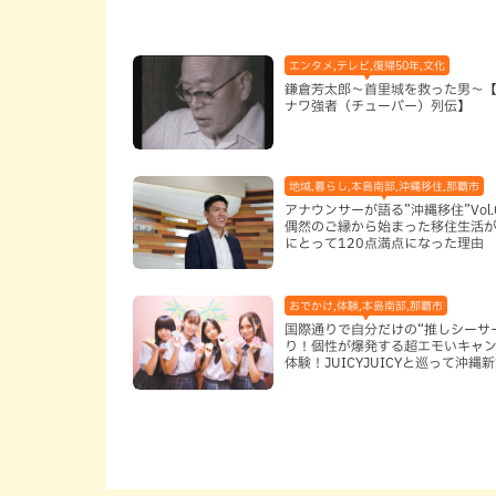
エンタメ,テレビ,復帰50年,文化
鎌倉芳太郎～首里城を救った男～
ナワ強者（チューバー）列伝】
地域,暮らし,本島南部,沖縄移住,那覇市
アナウンサーが語る”沖縄移住”Vol.
偶然のご縁から始まった移住生活が
にとって120点満点になった理由
おでかけ,体験,本島南部,那覇市
国際通りで自分だけの“推しシーサ
り！個性が爆発する超エモいキャ
体験！JUICYJUICYと巡って沖縄
を探す