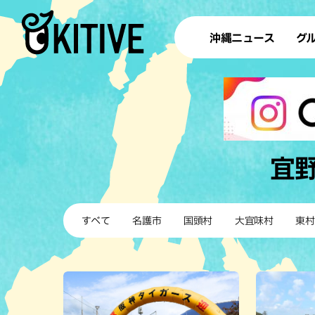
沖縄ニュース
グ
ラ
テイ
すし
沖
宜
洋食・
すべて
名護市
国頭村
大宜味村
東村
ステー
その他
ブッフェ