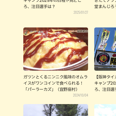
キャンプ2025年の日程や見どこ
きたてアツ
ろ、注目選手は？
堂まんじろ
2025/01/27
ガツンとくるニンニク風味のオムラ
【阪神タイ
イスがワンコインで食べられる！
キャンプ2
「パーラーカズ」（宜野座村）
ろ、注目選
2024/10/04