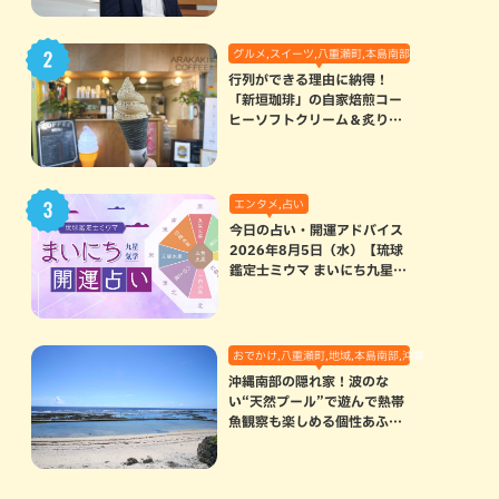
グルメ,スイーツ,八重瀬町,本島南部
行列ができる理由に納得！
「新垣珈琲」の自家焙煎コー
ヒーソフトクリーム＆炙りマ
シュマロのスモアラテが絶品
（八重瀬町）
エンタメ,占い
今日の占い・開運アドバイス
2026年8月5日（水）【琉球
鑑定士ミウマ まいにち九星気
学開運占い】
おでかけ,八重瀬町,地域,本島南部,沖縄の海,自然
沖縄南部の隠れ家！波のな
い“天然プール”で遊んで熱帯
魚観察も楽しめる個性あふれ
る「玻名城の郷ビーチ」（八
重瀬町）