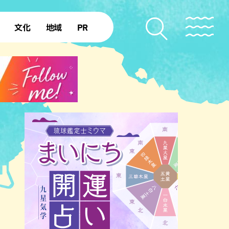
文化
地域
PR
復帰50年
本島北部
本島中部
本島南部
先島諸島
北部離島
南部離島