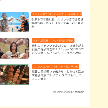
エンタメ,おでかけ,グルメ,すし・魚料理,テレビ,体験,北谷町,地域,子
手ぶらで本格挑戦！大はしゃぎできる話
題の体験スポット「親子で楽しむ！夏休
み」
グルメ,居酒屋・バー,本島南部,那覇市
素材のポテンシャル250％！ごぼうが主
役級の絶品料理に！？”せんべろ”ありで
ハシゴ酒にもぴったり「二代目ふみ坊
亭」（那覇市）
エンタメ,おでかけ,タレント・芸人,テレビ
那覇の国際通りで出会う、心と体を満た
す特別体験 コレクティブスパ＆シュラ
スコの魅力
Recommended by