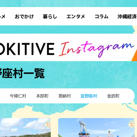
ルメ
おでかけ
暮らし
エンタメ
コラム
沖縄経済
ーメン
デート
沖縄そば
レシピ
スポーツ
ドライブ
SDGs
占い
クアウト
散歩
ファッション
カフェ
タレント・芸人
ソロ活
ローカルニュース
テレビ
・魚料理
自然
和食・日本料理
沖縄移住
イベント
子ども
沖縄旧暦行事
縄料理
歴史
アジア・エスニック
体験
野座村
一覧
中華
レジャー
イタリアン
アート
西洋料理
ショッピング
フレンチ
ホテル
今帰仁村
本部町
恩納村
宜野座村
金武町
キ・焼肉
サウナ
焼鳥・串料理
公園
の肉料理
沖縄の海
居酒屋・バー
・バイキング
スイーツ