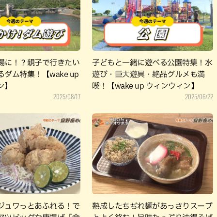
パン
カレー
バーガー
タコス・タコライス
場に！？親子で行きたい
子どもと一緒に遊べる公園特集！水
ダム特集！【wake up
遊び・巨大遊具・絶品グルメも満
ン】
喫！【wake up ウィンウィン】
2025/08/17
2025/06/22
ジュワっとあふれる！で
熟成したちぢれ麺があっさりスープ