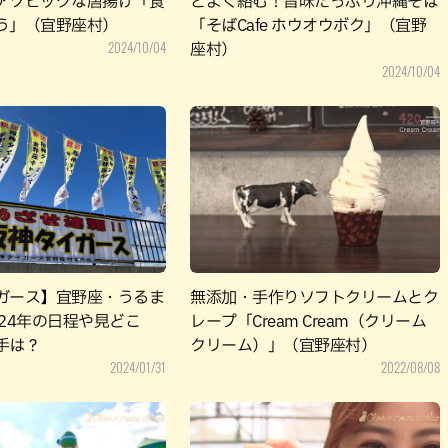
アツビッグな唐揚げ「食
とよく絡む！旨味たっぷり沖縄そば
う」（宜野座村）
「そばCafe ホウオウボク」（宜野
2024/10/04
座村）
2024/10/04
ガース】宜野座・うるま
無添加・手作りソフトクリームとク
024年の日程や見どこ
レープ「Cream Cream（クリーム
手は？
クリーム）」（宜野座村）
2024/01/31
2022/08/08