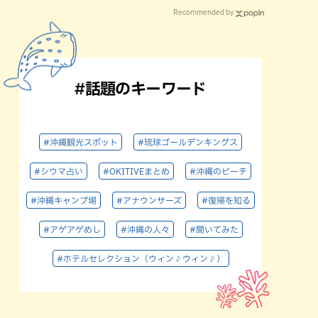
Recommended by
#話題のキーワード
#沖縄観光スポット
#琉球ゴールデンキングス
#シウマ占い
#OKITIVEまとめ
#沖縄のビーチ
#沖縄キャンプ場
#アナウンサーズ
#復帰を知る
#アゲアゲめし
#沖縄の人々
#聞いてみた
#ホテルセレクション（ウィン♪ウィン♪）