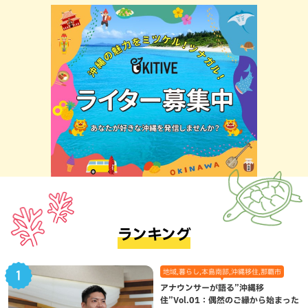
ランキング
地域,暮らし,本島南部,沖縄移住,那覇市
アナウンサーが語る”沖縄移
住”Vol.01：偶然のご縁から始まった