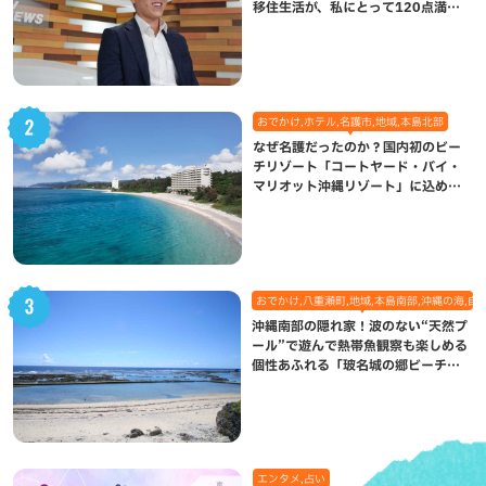
移住生活が、私にとって120点満点
になった理由
おでかけ,ホテル,名護市,地域,本島北部
なぜ名護だったのか？国内初のビー
チリゾート「コートヤード・バイ・
マリオット沖縄リゾート」に込めら
れた想い
おでかけ,八重瀬町,地域,本島南部,沖縄の海,自
沖縄南部の隠れ家！波のない“天然プ
ール”で遊んで熱帯魚観察も楽しめる
個性あふれる「玻名城の郷ビーチ」
（八重瀬町）
エンタメ,占い