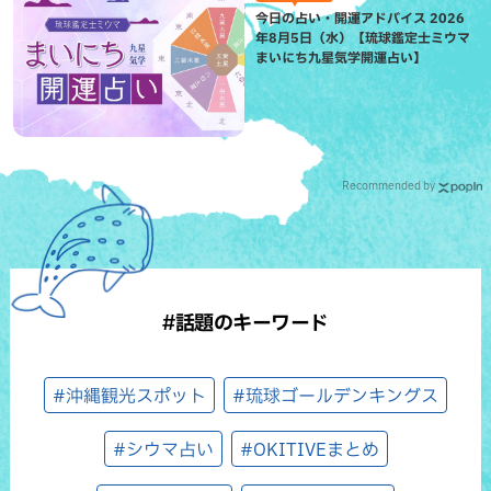
今日の占い・開運アドバイス 2026
年8月5日（水）【琉球鑑定士ミウマ
まいにち九星気学開運占い】
Recommended by
#話題のキーワード
#沖縄観光スポット
#琉球ゴールデンキングス
#シウマ占い
#OKITIVEまとめ