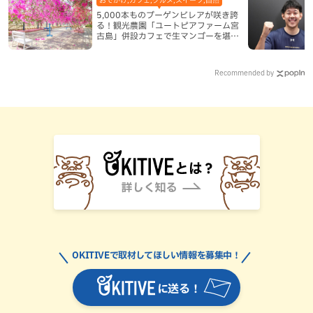
5,000本ものブーゲンビレアが咲き誇
る！観光農園「ユートピアファーム宮
古島」併設カフェで生マンゴーを堪能
（宮古島）
Recommended by
OKITIVEで取材してほしい情報を募集中！
に送る！