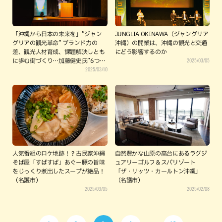
「沖縄から日本の未来を」”ジャン
JUNGLIA OKINAWA（ジャングリア
グリアの観光革命” ブランド力の
沖縄）の開業は、沖縄の観光と交通
差、観光人材育成、課題解決しとも
にどう影響するのか
2025/03/05
に歩む街づくり…加藤健史氏”6つの
2025/03/10
取り組み”
人気番組のロケ地跡！？古民家沖縄
自然豊かな山原の高台にあるラグジ
そば屋「すばすば」あぐー豚の旨味
ュアリーゴルフ＆スパリゾート
をじっくり煮出したスープが絶品！
「ザ・リッツ・カールトン沖縄」
（名護市）
（名護市）
2025/03/05
2025/02/08