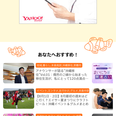
あなたへおすすめ！
地域,暮らし,本島南部,沖縄移住,那覇市
アナウンサーが語る”沖縄移
住”Vol.01：偶然のご縁から始まった
移住生活が、私にとって120点満点に
なった理由
イベント,エンタメ,おでかけ,グルメ,本島中部,本島北部,本島南部
【8月1日・2日】8月最初の週末はど
こ行く？エイサー夏まつりにクラフト
ビール！沖縄イベント＆グルメまとめ
おでかけ,カフェ,グルメ,スイーツ,自然