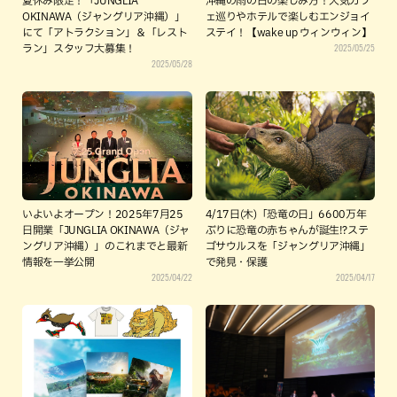
夏休み限定！「JUNGLIA
沖縄の雨の日の楽しみ方！人気カフ
OKINAWA（ジャングリア沖縄）」
ェ巡りやホテルで楽しむエンジョイ
にて「アトラクション」＆「レスト
ステイ！【wake up ウィンウィン】
2025/05/25
ラン」スタッフ大募集！
2025/05/28
いよいよオープン！2025年7月25
4/17日(木)「恐竜の日」6600万年
日開業「JUNGLIA OKINAWA（ジャ
ぶりに恐竜の赤ちゃんが誕生!?ステ
ングリア沖縄）」のこれまでと最新
ゴサウルスを「ジャングリア沖縄」
情報を一挙公開
で発見・保護
2025/04/22
2025/04/17