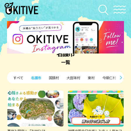
名護市
一覧
すべて
名護市
国頭村
大宜味村
東村
今帰仁村
本部