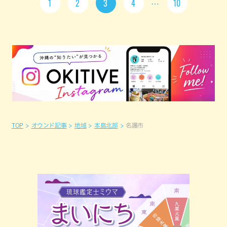
1
2
3
4
10
TOP
オウンド記事
地域
本島北部
名護市