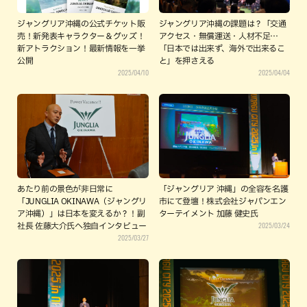
ジャングリア沖縄の公式チケット販
ジャングリア沖縄の課題は？「交通
売！新発表キャラクター＆グッズ！
アクセス・無償運送・人材不足…
新アトラクション！最新情報を一挙
「日本では出来ず、海外で出来るこ
公開
と」を押さえる
2025/04/10
2025/04/04
あたり前の景色が非日常に
「ジャングリア 沖縄」の全容を名護
「JUNGLIA OKINAWA（ジャングリ
市にて登壇！株式会社ジャパンエン
ア沖縄）」は日本を変えるか？！副
ターテイメント 加藤 健史氏
2025/03/24
社長 佐藤大介氏へ独自インタビュー
2025/03/27