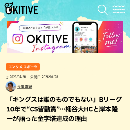
エンタメ,スポーツ
2026/04/28
2026/04/28
公開日
長嶺 真輝
「キングスは誰のものでもない」Bリーグ
10年で“CS皆勤賞”…桶谷大HCと岸本隆
一が語った金字塔達成の理由