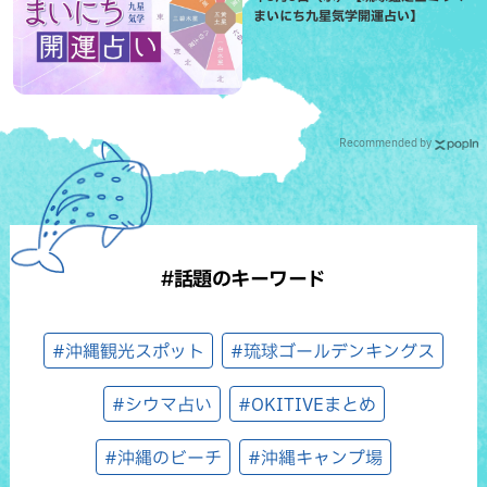
まいにち九星気学開運占い】
Recommended by
#話題のキーワード
#沖縄観光スポット
#琉球ゴールデンキングス
#シウマ占い
#OKITIVEまとめ
#沖縄のビーチ
#沖縄キャンプ場