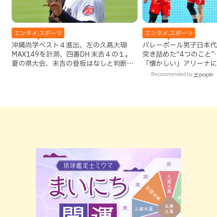
エンタメ,スポーツ
エンタメ,スポーツ
沖縄尚学ベスト４進出、左の久髙大瑚
バレーボール男子日本代
MAX149を計測、四番DH 末吉４の１。
突き詰めた“4つのこと
夏の県大会、末吉の登板はなしと判断し
「懐かしい」アリーナに
ていいのか
Recommended by