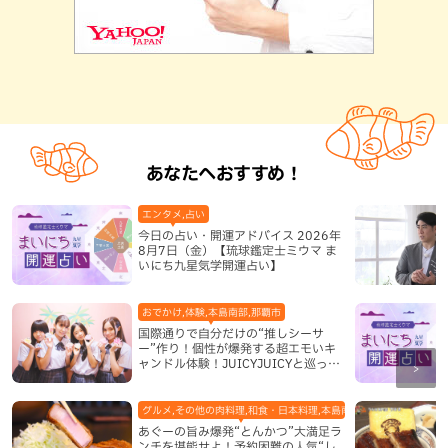
あなたへおすすめ！
エンタメ,占い
今日の占い・開運アドバイス 2026年
8月7日（金）【琉球鑑定士ミウマ ま
いにち九星気学開運占い】
おでかけ,体験,本島南部,那覇市
国際通りで自分だけの“推しシーサ
ー”作り！個性が爆発する超エモいキ
ャンドル体験！JUICYJUICYと巡って
沖縄新定番を探す
グルメ,その他の肉料理,和食・日本料理,本島南部,那覇市
あぐーの旨み爆発“とんかつ”大満足ラ
ンチを堪能せよ！予約困難の人気“し