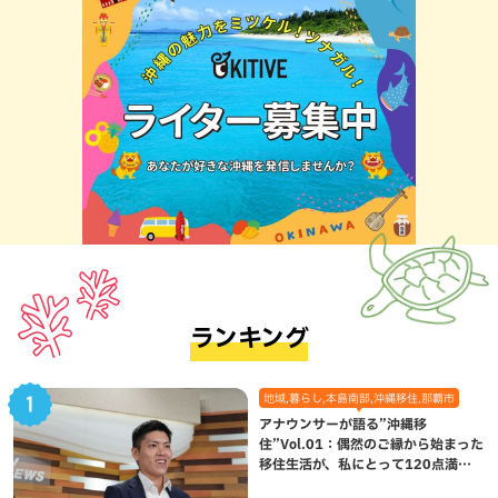
ランキング
地域,暮らし,本島南部,沖縄移住,那覇市
アナウンサーが語る”沖縄移
住”Vol.01：偶然のご縁から始まった
移住生活が、私にとって120点満点
になった理由