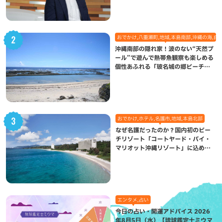
おでかけ,八重瀬町,地域,本島南部,沖縄の海,自
沖縄南部の隠れ家！波のない“天然プ
ール”で遊んで熱帯魚観察も楽しめる
個性あふれる「玻名城の郷ビーチ」
（八重瀬町）
おでかけ,ホテル,名護市,地域,本島北部
なぜ名護だったのか？国内初のビー
チリゾート「コートヤード・バイ・
マリオット沖縄リゾート」に込めら
れた想い
エンタメ,占い
今日の占い・開運アドバイス 2026
年8月5日（水）【琉球鑑定士ミウマ