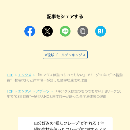
記事をシェアする
#琉球ゴールデンキングス
TOP
エンタメ
「キングスは誰のものでもない」Bリーグ10年で“CS皆勤
賞”…桶谷大HCと岸本隆一が語った金字塔達成の理由
TOP
エンタメ
スポーツ
「キングスは誰のものでもない」Bリーグ10
年で“CS皆勤賞”…桶谷大HCと岸本隆一が語った金字塔達成の理由
自分好みの“推しクレープ”が作れる！沖
縄の食材を使ったクレープに“飲めるスマ