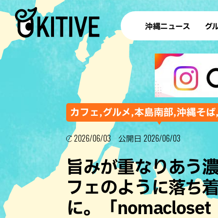
沖縄ニュース
グ
ラ
テイ
すし
沖
カフェ,グルメ,本島南部,沖縄そば
2026/06/03
2026/06/03
公開日
洋食・
旨みが重なりあう
ステー
フェのように落ち
その他
に。「nomaclo
ブッフェ