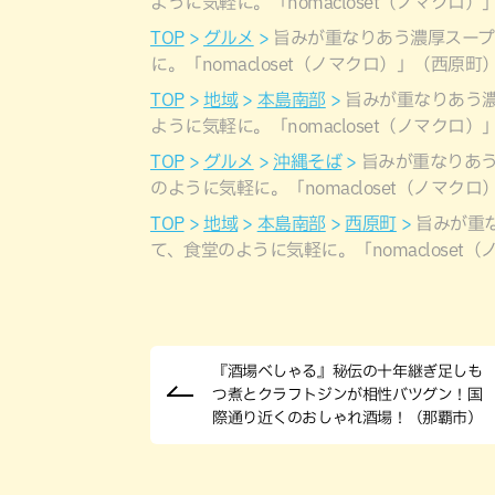
ように気軽に。「nomacloset（ノマクロ
TOP
グルメ
旨みが重なりあう濃厚スー
に。「nomacloset（ノマクロ）」（西原町
TOP
地域
本島南部
旨みが重なりあう
ように気軽に。「nomacloset（ノマクロ
TOP
グルメ
沖縄そば
旨みが重なりあ
のように気軽に。「nomacloset（ノマク
TOP
地域
本島南部
西原町
旨みが重
て、食堂のように気軽に。「nomacloset
『酒場べしゃる』秘伝の十年継ぎ足しも
つ煮とクラフトジンが相性バツグン！国
際通り近くのおしゃれ酒場！（那覇市）