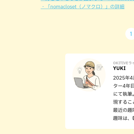
・「nomacloset（ノマクロ）」の詳細
1
OKITIVE
YUKI
2025
ター4年
にて執筆
現するこ
最近の趣
趣味は、