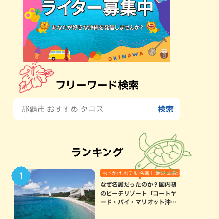
フリーワード検索
ランキング
おでかけ,ホテル,名護市,地域,本島北部
なぜ名護だったのか？国内初
のビーチリゾート「コートヤ
ード・バイ・マリオット沖縄
リゾート」に込められた想い