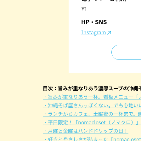
可
HP・SNS
Instagram
目次：旨みが重なりあう濃厚スープの沖縄そば
・旨みが重なりあう一杯。看板メニュー「
・沖縄そば屋さんっぽくない。でも心地いい「
・ランチからカフェ、土曜夜の一杯まで。時間
・平日限定！「nomacloset（ノマクロ
・月曜と金曜はハンドドリップの日！
・好きとやさしさが詰まった「nomaclos