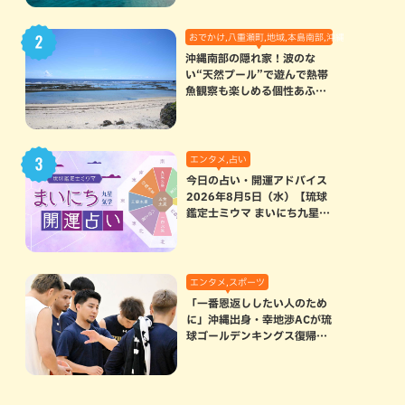
おでかけ,八重瀬町,地域,本島南部,沖縄の海,自然
沖縄南部の隠れ家！波のな
い“天然プール”で遊んで熱帯
魚観察も楽しめる個性あふれ
る「玻名城の郷ビーチ」（八
重瀬町）
エンタメ,占い
今日の占い・開運アドバイス
2026年8月5日（水）【琉球
鑑定士ミウマ まいにち九星気
学開運占い】
エンタメ,スポーツ
「一番恩返ししたい人のため
に」沖縄出身・幸地渉ACが琉
球ゴールデンキングス復帰。
マクヘンリーAHCに信頼を寄
せる理由