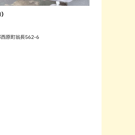
ロ）
郡西原町翁長562-6