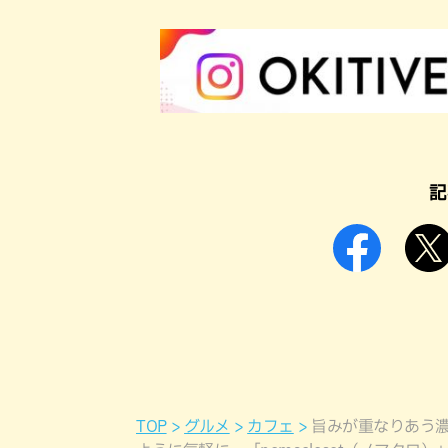
記
TOP
グルメ
カフェ
旨みが重なりあう