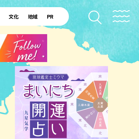
文化
地域
PR
復帰50年
本島北部
本島中部
本島南部
先島諸島
北部離島
南部離島