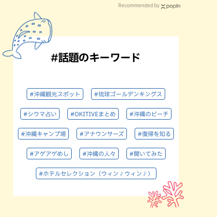
Recommended by
#話題のキーワード
#沖縄観光スポット
#琉球ゴールデンキングス
#シウマ占い
#OKITIVEまとめ
#沖縄のビーチ
#沖縄キャンプ場
#アナウンサーズ
#復帰を知る
#アゲアゲめし
#沖縄の人々
#聞いてみた
#ホテルセレクション（ウィン♪ウィン♪）