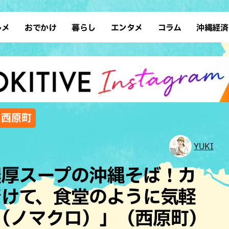
ルメ
おでかけ
暮らし
エンタメ
コラム
沖縄経済
ーメン
デート
沖縄そば
レシピ
スポーツ
ドライブ
SDGs
占い
クアウト
散歩
ファッション
カフェ
タレント・芸人
ソロ活
ローカルニュース
テレビ
・魚料理
自然
和食・日本料理
沖縄移住
イベント
子ども
沖縄旧暦行事
縄料理
歴史
アジア・エスニック
体験
,西原町
中華
レジャー
イタリアン
アート
YUKI
西洋料理
ショッピング
フレンチ
ホテル
濃厚スープの沖縄そば！カ
キ・焼肉
サウナ
焼鳥・串料理
公園
着けて、食堂のように気軽
の肉料理
沖縄の海
居酒屋・バー
set（ノマクロ）」（西原町）
・バイキング
スイーツ