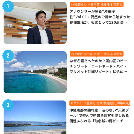
地域,暮らし,本島南部,沖縄移住,那覇市
アナウンサーが語る”沖縄移
住”Vol.01：偶然のご縁から始まった
移住生活が、私にとって120点満点
になった理由
おでかけ,ホテル,名護市,地域,本島北部
なぜ名護だったのか？国内初のビー
チリゾート「コートヤード・バイ・
マリオット沖縄リゾート」に込めら
れた想い
おでかけ,八重瀬町,地域,本島南部,沖縄の海,自
沖縄南部の隠れ家！波のない“天然プ
ール”で遊んで熱帯魚観察も楽しめる
個性あふれる「玻名城の郷ビーチ」
（八重瀬町）