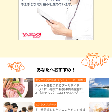
あなたへおすすめ！
エンタメ,おでかけ,グルメ,ステーキ・焼肉,テレビ,ホテル,地域,本島
リゾート感あふれるプールサイド
BBQ！甘み際立つ特製沖縄県産豚ロー
ス 「ホテル パームロイヤルリゾート
国際通り」（那覇市）
エンタメ,スポーツ
「一番恩返ししたい人のために」沖縄