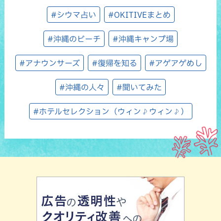
#シウマ占い
#OKITIVEまとめ
#沖縄のビーチ
#沖縄キャンプ場
#アナウンサーズ
#復帰を知る
#アゲアゲめし
#沖縄の人々
#聞いてみた
#ホテルセレクション（ウィン♪ウィン♪）