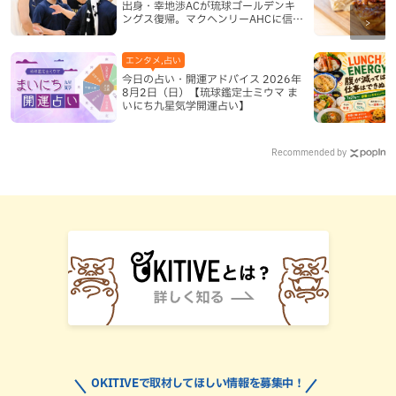
出身・幸地渉ACが琉球ゴールデンキ
ングス復帰。マクヘンリーAHCに信頼
を寄せる理由
エンタメ,占い
今日の占い・開運アドバイス 2026年
8月2日（日）【琉球鑑定士ミウマ ま
いにち九星気学開運占い】
Recommended by
OKITIVEで取材してほしい情報を募集中！