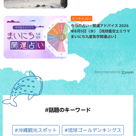
エンタメ,占い
今日の占い・開運アドバイス 2026
年8月5日（水）【琉球鑑定士ミウマ
まいにち九星気学開運占い】
Recommended by
#話題のキーワード
#沖縄観光スポット
#琉球ゴールデンキングス