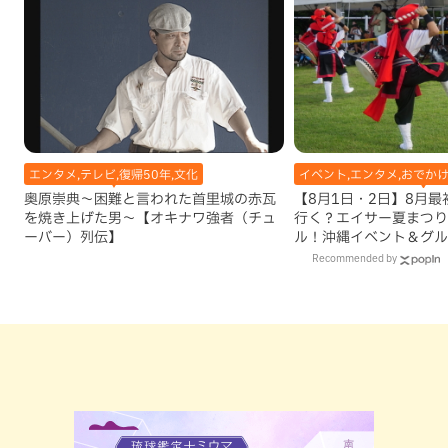
エンタメ,テレビ,復帰50年,文化
イベント,エンタメ,おでかけ
奥原崇典～困難と言われた首里城の赤瓦
【8月1日・2日】8月
を焼き上げた男～【オキナワ強者（チュ
行く？エイサー夏まつり
ーバー）列伝】
ル！沖縄イベント＆グル
Recommended by