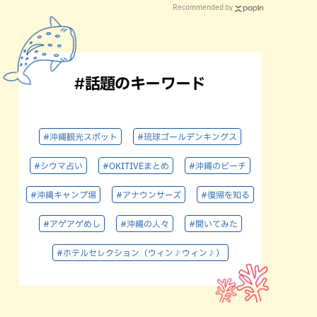
Recommended by
#話題のキーワード
#沖縄観光スポット
#琉球ゴールデンキングス
#シウマ占い
#OKITIVEまとめ
#沖縄のビーチ
#沖縄キャンプ場
#アナウンサーズ
#復帰を知る
#アゲアゲめし
#沖縄の人々
#聞いてみた
#ホテルセレクション（ウィン♪ウィン♪）