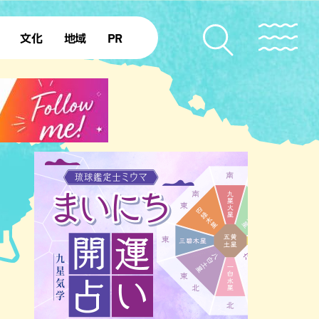
文化
地域
PR
復帰50年
本島北部
本島中部
本島南部
先島諸島
北部離島
南部離島