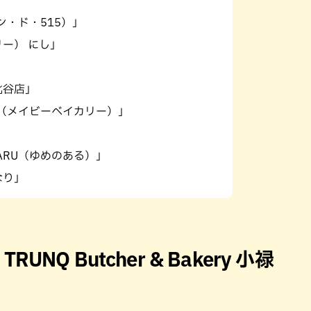
パン・ド・515）」
リー） にし」
房」
北谷店」
RY（メイビーベイカリー）」
OARU（ゆめのある）」
なり」
RUNQ Butcher & Bakery 小禄