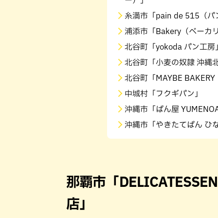
ー）」
糸満市「pain de 515（
浦添市「Bakery（ベーカ
北谷町「yokoda パン工
北谷町「小麦の奴隷 沖縄
北谷町「MAYBE BAKE
中城村「フクギパン」
沖縄市「ぱん屋 YUMEN
沖縄市「やきたてぱん ひ
那覇市「DELICATESSEN T
店」