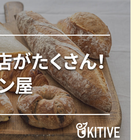
パン
カレー
バーガー
タコス・タコライス