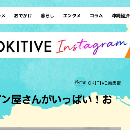
ルメ
おでかけ
暮らし
エンタメ
コラム
沖縄経済
ーメン
デート
沖縄そば
レシピ
スポーツ
ドライブ
SDGs
占い
クアウト
散歩
ファッション
カフェ
タレント・芸人
ソロ活
ローカルニュース
テレビ
・魚料理
自然
和食・日本料理
沖縄移住
イベント
子ども
沖縄旧暦行事
縄料理
歴史
アジア・エスニック
体験
中華
レジャー
イタリアン
アート
OKITIVE編集部
西洋料理
ショッピング
フレンチ
ホテル
パン屋さんがいっぱい！お
キ・焼肉
サウナ
焼鳥・串料理
公園
の肉料理
沖縄の海
居酒屋・バー
・バイキング
スイーツ