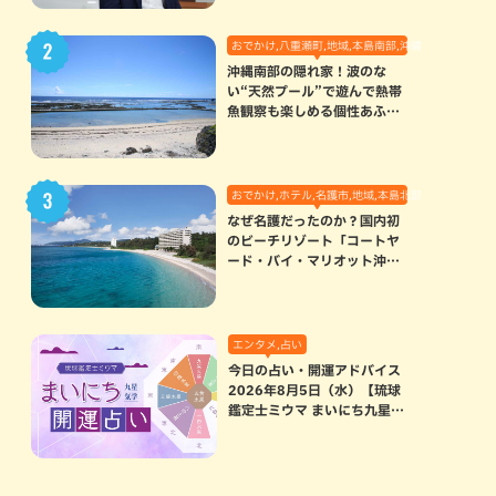
おでかけ,八重瀬町,地域,本島南部,沖縄の海,自然
沖縄南部の隠れ家！波のな
い“天然プール”で遊んで熱帯
魚観察も楽しめる個性あふれ
る「玻名城の郷ビーチ」（八
重瀬町）
おでかけ,ホテル,名護市,地域,本島北部
なぜ名護だったのか？国内初
のビーチリゾート「コートヤ
ード・バイ・マリオット沖縄
リゾート」に込められた想い
エンタメ,占い
今日の占い・開運アドバイス
2026年8月5日（水）【琉球
鑑定士ミウマ まいにち九星気
学開運占い】