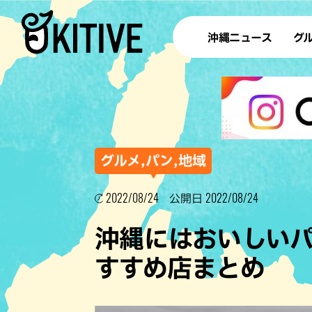
沖縄ニュース
グ
ラ
テイ
すし
沖
グルメ,パン,地域
2022/08/24
2022/08/24
公開日
洋食・
沖縄にはおいしい
ステー
すすめ店まとめ
その他
ブッフェ