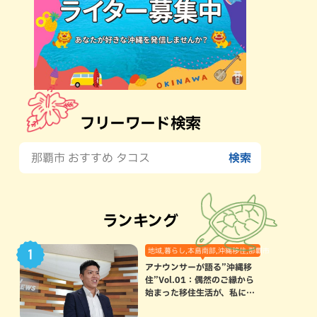
フリーワード検索
ランキング
地域,暮らし,本島南部,沖縄移住,那覇市
アナウンサーが語る”沖縄移
住”Vol.01：偶然のご縁から
始まった移住生活が、私にと
って120点満点になった理由