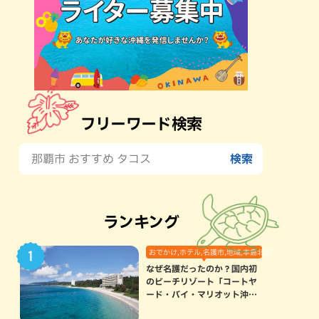
フリーワード検索
ランキング
おでかけ,ホテル,名護市,地域,本島北部
なぜ名護だったのか？国内初
のビーチリゾート「コートヤ
ード・バイ・マリオット沖縄
リゾート」に込められた想い