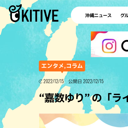
沖縄ニュース
グ
ラ
テイ
すし
沖
エンタメ,コラム
2022/12/15
2022/12/15
公開日
洋食・
“嘉数ゆり” の「
ステー
その他
ブッフェ