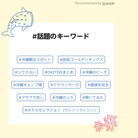
Recommended by
#話題のキーワード
#沖縄観光スポット
#琉球ゴールデンキングス
#シウマ占い
#OKITIVEまとめ
#沖縄のビーチ
#沖縄キャンプ場
#アナウンサーズ
#復帰を知る
#アゲアゲめし
#沖縄の人々
#聞いてみた
#ホテルセレクション（ウィン♪ウィン♪）