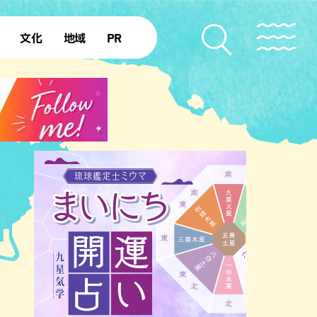
文化
地域
PR
復帰50年
本島北部
本島中部
本島南部
先島諸島
北部離島
南部離島