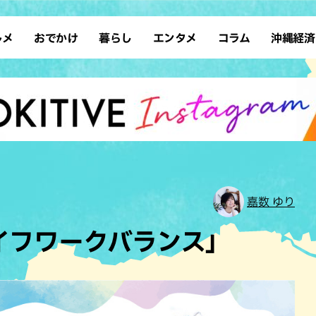
ルメ
おでかけ
暮らし
エンタメ
コラム
沖縄経済
ーメン
デート
沖縄そば
レシピ
スポーツ
ドライブ
SDGs
占い
クアウト
散歩
ファッション
カフェ
タレント・芸人
ソロ活
ローカルニュース
テレビ
・魚料理
自然
和食・日本料理
沖縄移住
イベント
子ども
沖縄旧暦行事
縄料理
歴史
アジア・エスニック
体験
中華
レジャー
イタリアン
アート
嘉数 ゆり
西洋料理
ショッピング
フレンチ
ホテル
ライフワークバランス」
キ・焼肉
サウナ
焼鳥・串料理
公園
の肉料理
沖縄の海
居酒屋・バー
・バイキング
スイーツ