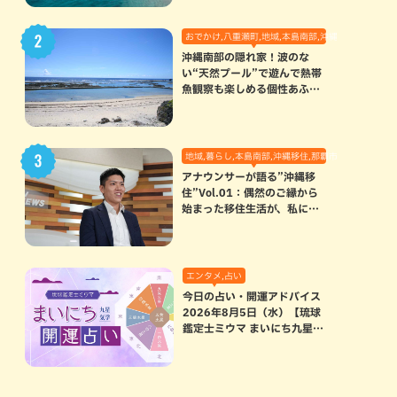
おでかけ,八重瀬町,地域,本島南部,沖縄の海,自然
沖縄南部の隠れ家！波のな
い“天然プール”で遊んで熱帯
魚観察も楽しめる個性あふれ
る「玻名城の郷ビーチ」（八
重瀬町）
地域,暮らし,本島南部,沖縄移住,那覇市
アナウンサーが語る”沖縄移
住”Vol.01：偶然のご縁から
始まった移住生活が、私にと
って120点満点になった理由
エンタメ,占い
今日の占い・開運アドバイス
2026年8月5日（水）【琉球
鑑定士ミウマ まいにち九星気
学開運占い】