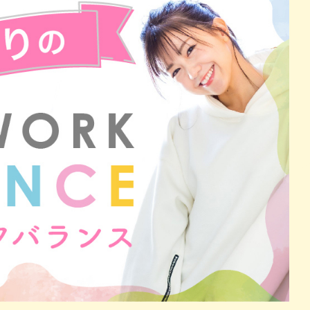
パン
カレー
バーガー
タコス・タコライス