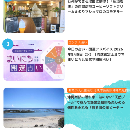
行列ができる理由に納得！「新垣珈
琲」の自家焙煎コーヒーソフトクリ
ーム＆炙りマシュマロのスモアラテ
が絶品（八重瀬町）
エンタメ,占い
今日の占い・開運アドバイス 2026
年8月5日（水）【琉球鑑定士ミウマ
まいにち九星気学開運占い】
おでかけ,八重瀬町,地域,本島南部,沖縄の海,自
沖縄南部の隠れ家！波のない“天然プ
ール”で遊んで熱帯魚観察も楽しめる
個性あふれる「玻名城の郷ビーチ」
（八重瀬町）