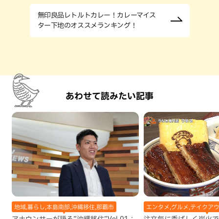
無印良品レトルトカレー！カレーマイス
ター下地のオススメランキング！
あわせて読みたい記事
地域,暮らし,本島南部,沖縄移住,那覇市
エンタメ,グルメ,テイクアウ
アナウンサーが語る”沖縄移住”Vol.01：
注文毎に香ばしく炭火で