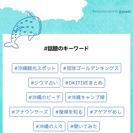
Recommended by
#話題のキーワード
#沖縄観光スポット
#琉球ゴールデンキングス
#シウマ占い
#OKITIVEまとめ
#沖縄のビーチ
#沖縄キャンプ場
#アナウンサーズ
#復帰を知る
#アゲアゲめし
#沖縄の人々
#聞いてみた