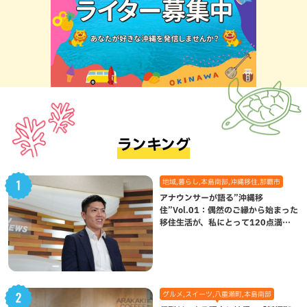
ランキング
地域,暮らし,本島南部,沖縄移住,那覇市
アナウンサーが語る”沖縄移
住”Vol.01：偶然のご縁から始まった
移住生活が、私にとって120点満点
になった理由
グルメ,スイーツ,八重瀬町,本島南部