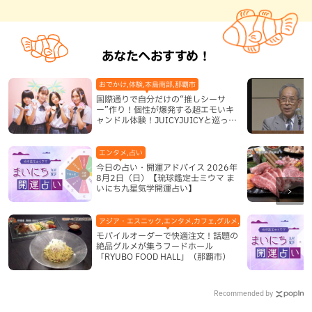
あなたへおすすめ！
おでかけ,体験,本島南部,那覇市
国際通りで自分だけの“推しシーサ
ー”作り！個性が爆発する超エモいキ
ャンドル体験！JUICYJUICYと巡って
沖縄新定番を探す
エンタメ,占い
今日の占い・開運アドバイス 2026年
8月2日（日）【琉球鑑定士ミウマ ま
いにち九星気学開運占い】
アジア・エスニック,エンタメ,カフェ,グルメ,テレビ,中華,地域,本島
モバイルオーダーで快適注文！話題の
絶品グルメが集うフードホール
「RYUBO FOOD HALL」（那覇市）
Recommended by