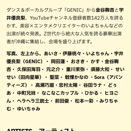
ダンス＆ボーカルグループ「GENIC」から
金谷鞠杏
と
宇
井優良梨
、YouTubeチャンネル登録者数142万人を誇る
かす、美容×エンタメクリエイターのいよちゃんなどの
出演が続々発表。Z世代から絶大な人気を誇る豪華出演
者が沖縄に集結し、会場を盛り上げます。
写真、左上から、あいさ・伊藤桃々・いよちゃん・宇井
優良梨（GENIC）・ 岡田蓮・ おさき・ かす・金谷鞠
杏・ 久保田海羽・ 元之介・ 重川茉弥・ 須藤大和・ せい
せい（田向星華）・ 聖菜・ 戦慄かなの ・Sora（アバン
ティーズ）・ 高瀬巧磨・忠村太陽・ 谷田ラナ・ どぅ
あ・ 中町兄妹・ なこなこカップル ・ひかる・ ヒヨご
ん・ ヘラヘラ三銃士・ 前田俊・ 松本一彩 ・みりちゃ
む・ ゆいちゃみ