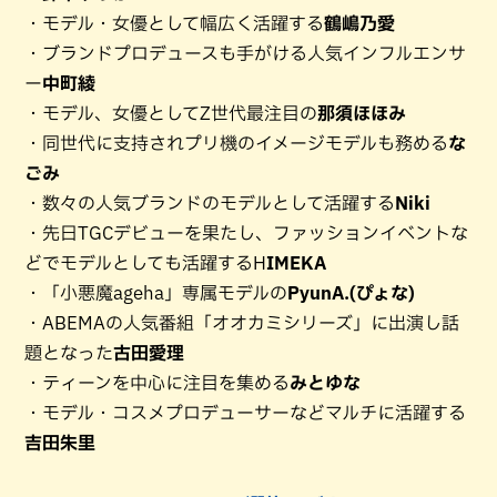
・モデル・女優として幅広く活躍する
鶴嶋乃愛
・ブランドプロデュースも手がける人気インフルエンサ
ー
中町綾
・モデル、女優としてZ世代最注目の
那須ほほみ
・同世代に支持されプリ機のイメージモデルも務める
な
ごみ
・数々の人気ブランドのモデルとして活躍する
Niki
・先日TGCデビューを果たし、ファッションイベントな
どでモデルとしても活躍するH
IMEKA
・「小悪魔ageha」専属モデルの
PyunA.(ぴょな)
・ABEMAの人気番組「オオカミシリーズ」に出演し話
題となった
古田愛理
・ティーンを中心に注目を集める
みとゆな
・モデル・コスメプロデューサーなどマルチに活躍する
吉田朱里