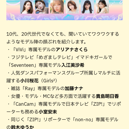
10代、20代世代でなくても、聞いていてワクワクする
ようなモデル陣の顔ぶれを紹介します。
・「ViVi」専属モデルの
アリアナさくら
・フジテレビ「めざましテレビ」イマドキガールで
「Seventeen」専属モデル
入江美沙希
・人気ダンスパフォーマンスグループ所属しマルチに活
躍する
小川桜花
（Girls²）
・雑誌「Ray」専属モデルの
加藤ナナ
・女優・モデル・MCなど多方面で活躍する
貴島明日香
・「CanCam」専属モデルで日本テレビ「ZIP!」でリポ
ーターも務める
小室安未
・同じく「ZIP!」リポーターで「non-no」専属モデル
の
鈴木ゆうか