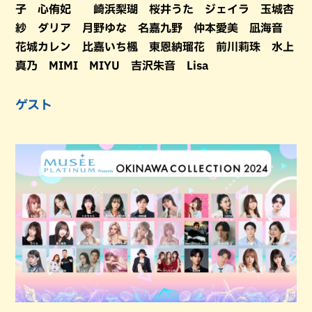
子 心侑妃 崎浜梨瑚 桜井うた ジェイラ 玉城杏
紗 ダリア 月野ゆな 名嘉九野 仲本愛美 凪海音
花城カレン 比嘉いち楓 東恩納瑠花 前川莉珠 水上
真乃 MIMI MIYU 吉沢朱音 Lisa
ゲスト