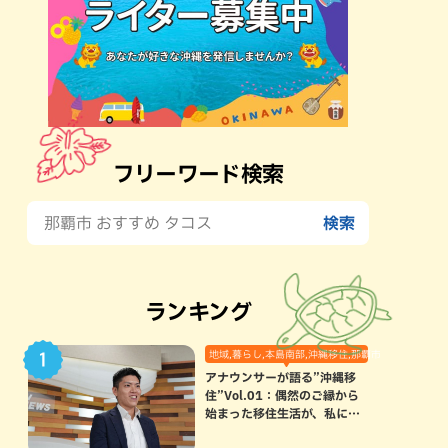
フリーワード検索
ランキング
地域,暮らし,本島南部,沖縄移住,那覇市
アナウンサーが語る”沖縄移
住”Vol.01：偶然のご縁から
始まった移住生活が、私にと
って120点満点になった理由