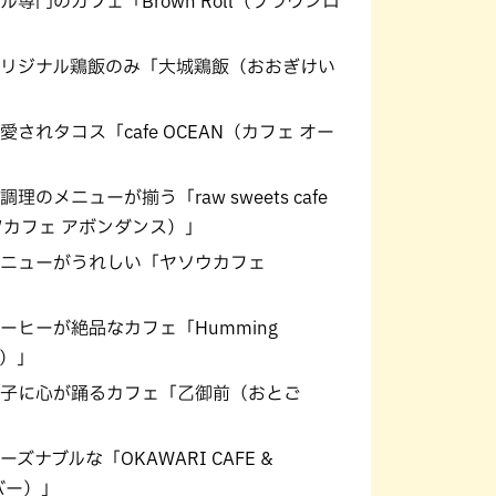
専門のカフェ「Brown Roll（ブラウンロ
リジナル鶏飯のみ「大城鶏飯（おおぎけい
れタコス「cafe OCEAN（カフェ オー
のメニューが揃う「raw sweets cafe
ーツカフェ アボンダンス）」
ニューがうれしい「ヤソウカフェ
ヒーが絶品なカフェ「Humming
ー）」
子に心が踊るカフェ「乙御前（おとご
ナブルな「OKAWARI CAFE &
バー）」