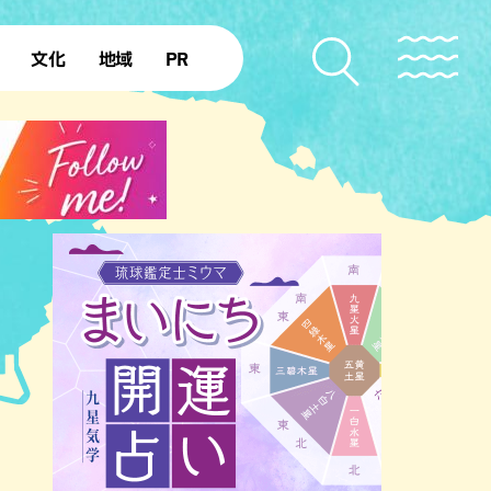
文化
地域
PR
復帰50年
本島北部
本島中部
本島南部
先島諸島
北部離島
南部離島