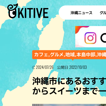
沖縄ニュース
グ
ラ
テイ
すし
沖
カフェ,グルメ,地域,本島中部,沖
2024/07/26
2022/10/03
公開日
洋食・
沖縄市にあるおす
ステー
からスイーツまで
その他
ブッフェ