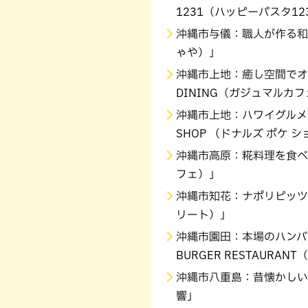
1231（ハッピーパスタ12
沖縄市与儀：職人が作る和
ゃや）」
沖縄市上地：癒し空間でオムタ
DINING（ガジュマルカ
沖縄市上地：ハワイグルメを堪
SHOP （ドナルズ ポケ 
沖縄市高原：糀料理を食べなが
フェ）」
沖縄市知花：ナポリピッツァ
リート）」
沖縄市園田：本場のハンバー
BURGER RESTAURA
沖縄市八重島：昔懐かしい
響」