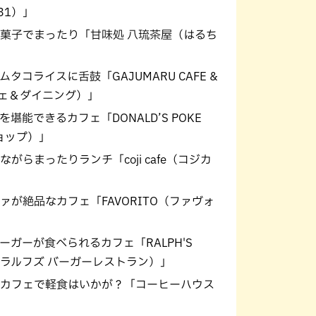
31）」
菓子でまったり「甘味処 八琉茶屋（はるち
コライスに舌鼓「GAJUMARU CAFE &
フェ＆ダイニング）」
能できるカフェ「DONALD’S POKE
ショップ）」
らまったりランチ「coji cafe（コジカ
が絶品なカフェ「FAVORITO（ファヴォ
ガーが食べられるカフェ「RALPH'S
NT（ラルフズ バーガーレストラン）」
カフェで軽食はいかが？「コーヒーハウス