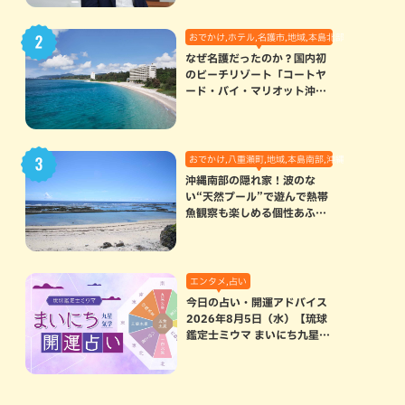
おでかけ,ホテル,名護市,地域,本島北部
なぜ名護だったのか？国内初
のビーチリゾート「コートヤ
ード・バイ・マリオット沖縄
リゾート」に込められた想い
おでかけ,八重瀬町,地域,本島南部,沖縄の海,自然
沖縄南部の隠れ家！波のな
い“天然プール”で遊んで熱帯
魚観察も楽しめる個性あふれ
る「玻名城の郷ビーチ」（八
重瀬町）
エンタメ,占い
今日の占い・開運アドバイス
2026年8月5日（水）【琉球
鑑定士ミウマ まいにち九星気
学開運占い】