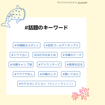
Recommended by
#話題のキーワード
#沖縄観光スポット
#琉球ゴールデンキングス
#シウマ占い
#OKITIVEまとめ
#沖縄のビーチ
#沖縄キャンプ場
#アナウンサーズ
#復帰を知る
#アゲアゲめし
#沖縄の人々
#聞いてみた
#ホテルセレクション（ウィン♪ウィン♪）