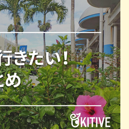
パン
カレー
バーガー
タコス・タコライス