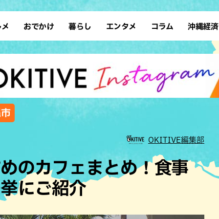
ルメ
おでかけ
暮らし
エンタメ
コラム
沖縄経済
ーメン
デート
沖縄そば
レシピ
スポーツ
ドライブ
SDGs
占い
クアウト
散歩
ファッション
カフェ
タレント・芸人
ソロ活
ローカルニュース
テレビ
・魚料理
自然
和食・日本料理
沖縄移住
イベント
子ども
沖縄旧暦行事
縄料理
歴史
アジア・エスニック
体験
縄市
中華
レジャー
イタリアン
アート
OKITIVE編集部
西洋料理
ショッピング
フレンチ
ホテル
すめのカフェまとめ！食事
キ・焼肉
サウナ
焼鳥・串料理
公園
一挙にご紹介
の肉料理
沖縄の海
居酒屋・バー
・バイキング
スイーツ