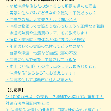
・なぜ沖縄移住したのか？そして那覇を選んだ理由
・実際に住んでみてどうなの？便利・不便どっち？
・沖縄での食。大丈夫？とよく聞かれる
・沖縄の物価って実際どうなんでしょう？正解なき葛藤
・水道光熱費や生活費のリアルをお教えします
・病院・美容院・整体など体にまつわる施設
・年間通しての実際の気候ってどうなのか？
・台風や津波・地震など自然災害の不安
・沖縄に住んで何をして過ごしているか
・本土（神奈川）との違う点をリアルに感じたこと
・沖縄移住”あるある”にお答えします！
・沖縄移住して那覇市に住んだまとめ
【別記事】
＞ 1000万円以上の差も！？沖縄で木造住宅が増加中！
対策方法や保証内容とは
＞ 沖縄移住は憧れの北谷町！“観光地のなかで暮らす”