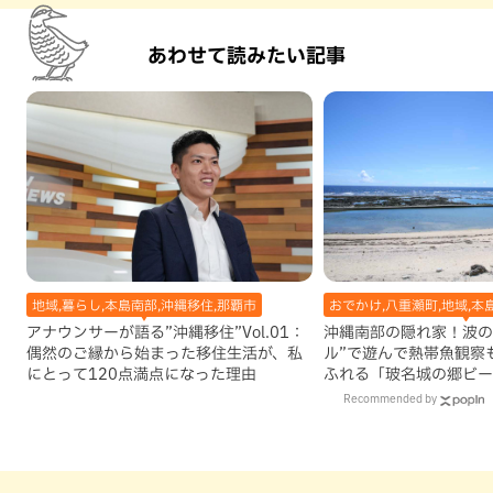
あわせて読みたい記事
地域,暮らし,本島南部,沖縄移住,那覇市
おでかけ,八重瀬町,地域,本
アナウンサーが語る”沖縄移住”Vol.01：
沖縄南部の隠れ家！波の
偶然のご縁から始まった移住生活が、私
ル”で遊んで熱帯魚観察
にとって120点満点になった理由
ふれる「玻名城の郷ビー
町）
Recommended by