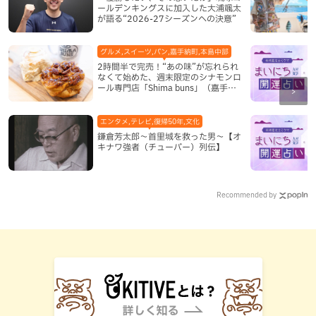
ールデンキングスに加入した大浦颯太
が語る“2026-27シーズンへの決意”
グルメ,スイーツ,パン,嘉手納町,本島中部
2時間半で完売！“あの味”が忘れられ
なくて始めた、週末限定のシナモンロ
ール専門店「Shima buns」（嘉手納
町）
エンタメ,テレビ,復帰50年,文化
鎌倉芳太郎～首里城を救った男～【オ
キナワ強者（チューバー）列伝】
Recommended by