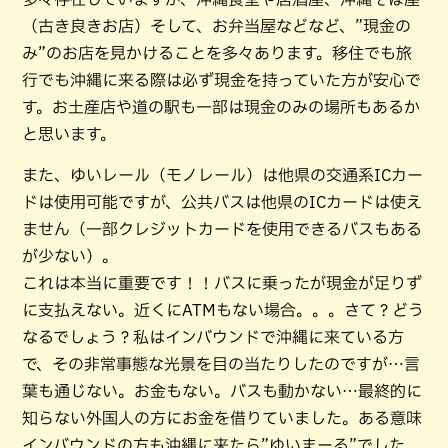
（古き良きお店）そして、お弁当屋などなど、”現金の
み”のお店を見かけることを多々あります。移住でも旅
行でも沖縄に来る際は必ず現金を持っていた方が安心で
す。お土産店や道の駅も一部は現金のみの場所もあるか
と思います。
また、ゆいレール（モノレール）は他県の交通系ICカー
ドは使用可能ですが、公共バスは他県のICカードは使え
ません（一部クレジットカードを使用できるバスもある
が少ない）。
これは本当に重要です！！バスに乗ったが現金が足りず
に支払えない。近くにATMもない場合。。。さて？どう
なるでしょう？私はインバウンドで沖縄に来ている方
で、その非常事態な光景を目の当たりしたのですが…言
葉も通じない。お金もない。バスも動かない…最終的に
知らない外国人の方にお金を借りていました。ある意味
インバウンドの方も沖縄に来たら”ゆいまーる”でした