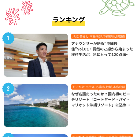
ランキング
地域,暮らし,本島南部,沖縄移住,那覇市
アナウンサーが語る”沖縄移
住”Vol.01：偶然のご縁から始まった
移住生活が、私にとって120点満点
になった理由
おでかけ,ホテル,名護市,地域,本島北部
なぜ名護だったのか？国内初のビー
チリゾート「コートヤード・バイ・
マリオット沖縄リゾート」に込めら
れた想い