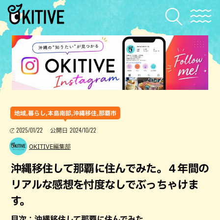
地域,暮らし,本島南部,沖縄移住,那覇市
2025/01/22
2024/10/22
公開日
OKITIVE編集部
沖縄移住して那覇に住んでみた。４年間の
リアルな感想を忖度なしでぶっちゃけま
す。
目次：沖縄移住して那覇に住んでみた。