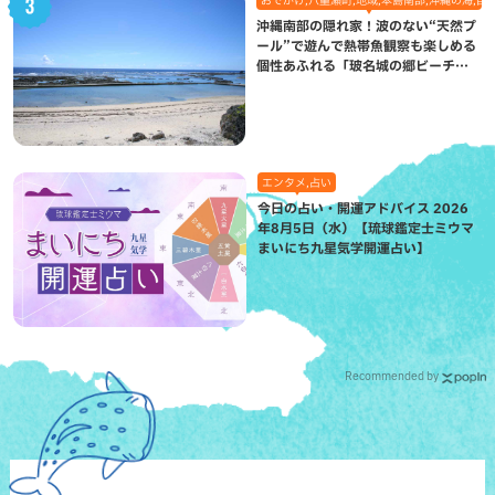
おでかけ,八重瀬町,地域,本島南部,沖縄の海,自
沖縄南部の隠れ家！波のない“天然プ
ール”で遊んで熱帯魚観察も楽しめる
個性あふれる「玻名城の郷ビーチ」
（八重瀬町）
エンタメ,占い
今日の占い・開運アドバイス 2026
年8月5日（水）【琉球鑑定士ミウマ
まいにち九星気学開運占い】
Recommended by