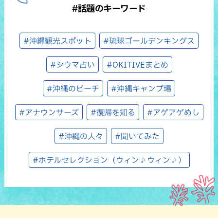
#話題のキーワード
#沖縄観光スポット
#琉球ゴールデンキングス
#シウマ占い
#OKITIVEまとめ
#沖縄のビーチ
#沖縄キャンプ場
#アナウンサーズ
#復帰を知る
#アゲアゲめし
#沖縄の人々
#聞いてみた
#ホテルセレクション（ウィン♪ウィン♪）