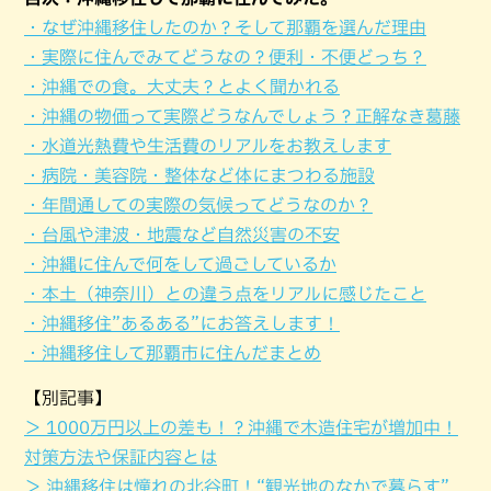
・なぜ沖縄移住したのか？そして那覇を選んだ理由
・実際に住んでみてどうなの？便利・不便どっち？
・沖縄での食。大丈夫？とよく聞かれる
・沖縄の物価って実際どうなんでしょう？正解なき葛藤
・水道光熱費や生活費のリアルをお教えします
・病院・美容院・整体など体にまつわる施設
・年間通しての実際の気候ってどうなのか？
・台風や津波・地震など自然災害の不安
・沖縄に住んで何をして過ごしているか
・本土（神奈川）との違う点をリアルに感じたこと
・沖縄移住”あるある”にお答えします！
・沖縄移住して那覇市に住んだまとめ
【別記事】
＞ 1000万円以上の差も！？沖縄で木造住宅が増加中！
対策方法や保証内容とは
＞ 沖縄移住は憧れの北谷町！“観光地のなかで暮らす”