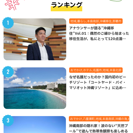
ランキング
地域,暮らし,本島南部,沖縄移住,那覇市
アナウンサーが語る”沖縄移
住”Vol.01：偶然のご縁から始まった
移住生活が、私にとって120点満点
になった理由
おでかけ,ホテル,名護市,地域,本島北部
なぜ名護だったのか？国内初のビー
チリゾート「コートヤード・バイ・
マリオット沖縄リゾート」に込めら
れた想い
おでかけ,八重瀬町,地域,本島南部,沖縄の海,自
沖縄南部の隠れ家！波のない“天然プ
ール”で遊んで熱帯魚観察も楽しめる