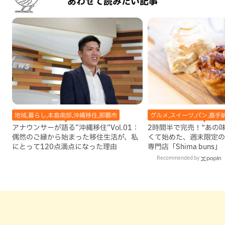
あわせて読みたい記事
地域,暮らし,本島南部,沖縄移住,那覇市
グルメ,スイーツ,パン,嘉手
アナウンサーが語る”沖縄移住”Vol.01：
2時間半で完売！“あの
偶然のご縁から始まった移住生活が、私
くて始めた、週末限定の
にとって120点満点になった理由
専門店「Shima buns
Recommended by