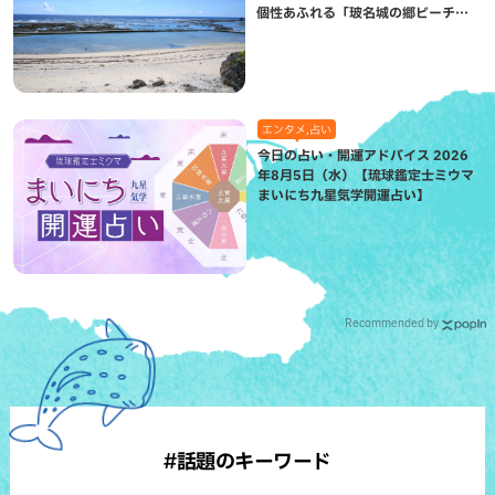
個性あふれる「玻名城の郷ビーチ」
（八重瀬町）
エンタメ,占い
今日の占い・開運アドバイス 2026
年8月5日（水）【琉球鑑定士ミウマ
まいにち九星気学開運占い】
Recommended by
#話題のキーワード