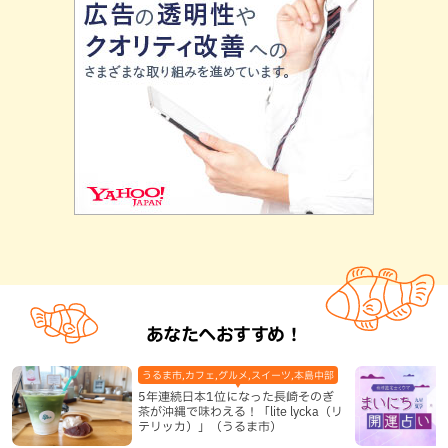
あなたへおすすめ！
うるま市,カフェ,グルメ,スイーツ,本島中部
5年連続日本1位になった長崎そのぎ
茶が沖縄で味わえる！「lite lycka（リ
テリッカ）」（うるま市）