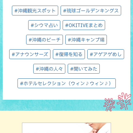
#沖縄観光スポット
#琉球ゴールデンキングス
#シウマ占い
#OKITIVEまとめ
#沖縄のビーチ
#沖縄キャンプ場
#アナウンサーズ
#復帰を知る
#アゲアゲめし
#沖縄の人々
#聞いてみた
#ホテルセレクション（ウィン♪ウィン♪）