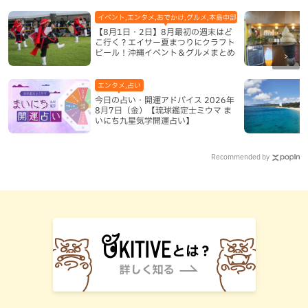
イベント,エンタメ,おでかけ,グルメ,本島中部,本島北部,本島南部
【8月1日・2日】8月最初の週末はど
こ行く？エイサー夏まつりにクラフト
ビール！沖縄イベント＆グルメまとめ
エンタメ,占い
今日の占い・開運アドバイス 2026年
8月7日（金）【琉球鑑定士ミウマ ま
いにち九星気学開運占い】
Recommended by