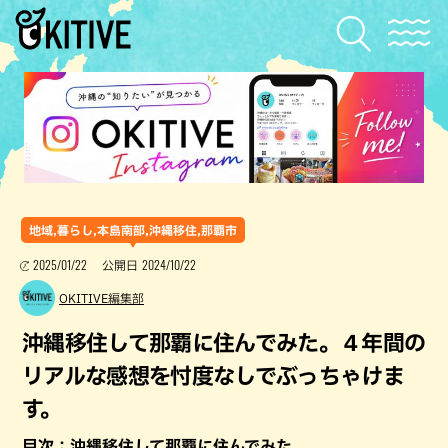
地域,暮らし,本島南部,沖縄移住,那覇市
2025/01/22
2024/10/22
公開日
OKITIVE編集部
沖縄移住して那覇に住んでみた。４年間の
リアルな感想を忖度なしでぶっちゃけま
す。
目次：沖縄移住して那覇に住んでみた。