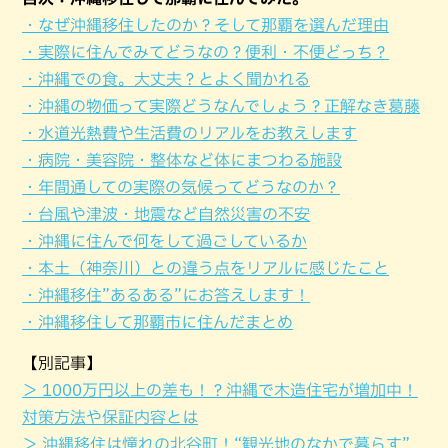
・なぜ沖縄移住したのか？そして那覇を選んだ理由
・実際に住んでみてどうなの？便利・不便どっち？
・沖縄での食。大丈夫？とよく聞かれる
・沖縄の物価って実際どうなんでしょう？正解なき葛藤
・水道光熱費や生活費のリアルをお教えします
・病院・美容院・整体など体にまつわる施設
・年間通しての実際の気候ってどうなのか？
・台風や津波・地震など自然災害の不安
・沖縄に住んで何をして過ごしているか
・本土（神奈川）との違う点をリアルに感じたこと
・沖縄移住”あるある”にお答えします！
・沖縄移住して那覇市に住んだまとめ
【別記事】
＞ 1000万円以上の差も！？沖縄で木造住宅が増加中！
対策方法や保証内容とは
＞ 沖縄移住は憧れの北谷町！“観光地のなかで暮らす”