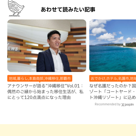
あわせて読みたい記事
地域,暮らし,本島南部,沖縄移住,那覇市
おでかけ,ホテル,名護市,地
アナウンサーが語る”沖縄移住”Vol.01：
なぜ名護だったのか？国
偶然のご縁から始まった移住生活が、私
ゾート「コートヤード・
にとって120点満点になった理由
ト沖縄リゾート」に込め
Recommended by