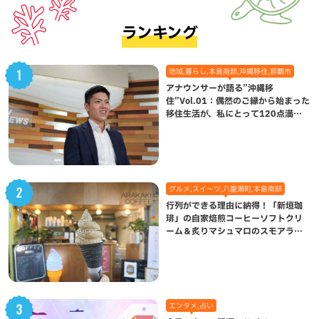
ランキング
地域,暮らし,本島南部,沖縄移住,那覇市
アナウンサーが語る”沖縄移
住”Vol.01：偶然のご縁から始まった
移住生活が、私にとって120点満点
になった理由
グルメ,スイーツ,八重瀬町,本島南部
行列ができる理由に納得！「新垣珈
琲」の自家焙煎コーヒーソフトクリ
ーム＆炙りマシュマロのスモアラテ
が絶品（八重瀬町）
エンタメ,占い