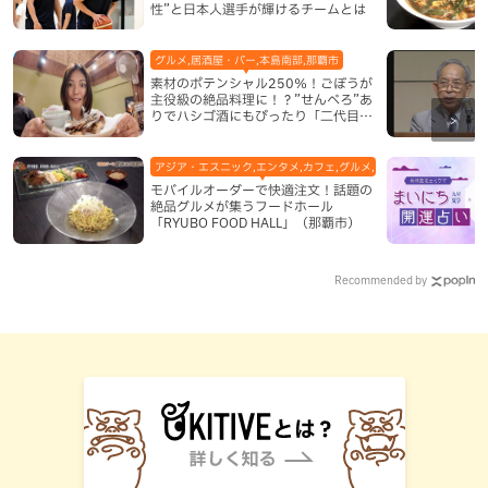
性”と日本人選手が輝けるチームとは
グルメ,居酒屋・バー,本島南部,那覇市
素材のポテンシャル250％！ごぼうが
主役級の絶品料理に！？”せんべろ”あ
りでハシゴ酒にもぴったり「二代目ふ
み坊亭」（那覇市）
アジア・エスニック,エンタメ,カフェ,グルメ,テレビ,中華,地域,本島
モバイルオーダーで快適注文！話題の
絶品グルメが集うフードホール
「RYUBO FOOD HALL」（那覇市）
Recommended by