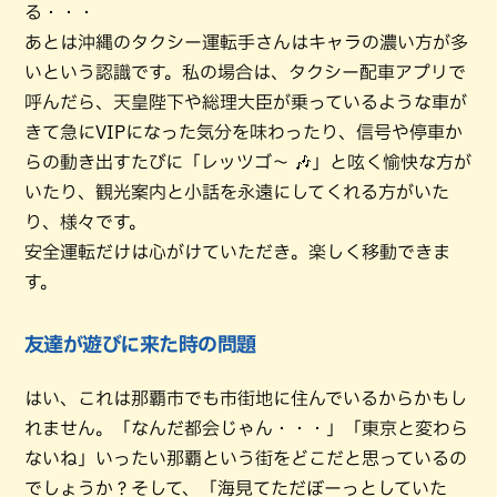
る・・・
あとは沖縄のタクシー運転手さんはキャラの濃い方が多
いという認識です。私の場合は、タクシー配車アプリで
呼んだら、天皇陛下や総理大臣が乗っているような車が
きて急にVIPになった気分を味わったり、信号や停車か
らの動き出すたびに「レッツゴ〜 🎶」と呟く愉快な方が
いたり、観光案内と小話を永遠にしてくれる方がいた
り、様々です。
安全運転だけは心がけていただき。楽しく移動できま
す。
友達が遊びに来た時の問題
はい、これは那覇市でも市街地に住んでいるからかもし
れません。「なんだ都会じゃん・・・」「東京と変わら
ないね」いったい那覇という街をどこだと思っているの
でしょうか？そして、「海見てただぼーっとしていた