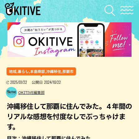
地域,暮らし,本島南部,沖縄移住,那覇市
2025/01/22
2024/10/22
公開日
OKITIVE編集部
沖縄移住して那覇に住んでみた。４年間の
リアルな感想を忖度なしでぶっちゃけま
す。
目次：沖縄移住して那覇に住んでみた。