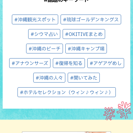
#沖縄観光スポット
#琉球ゴールデンキングス
#シウマ占い
#OKITIVEまとめ
#沖縄のビーチ
#沖縄キャンプ場
#アナウンサーズ
#復帰を知る
#アゲアゲめし
#沖縄の人々
#聞いてみた
#ホテルセレクション（ウィン♪ウィン♪）