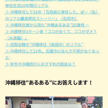
移住生活10年間のリアル
＞ 沖縄移住して16年「石垣島に移住した、ばー（私）
のリアル離島移住ストーリー」（石垣市）
＞ 沖縄移住者から見た”沖縄あるある”25連発 ～
＞ 沖縄移住Uターン者「ココが良くて、ココがダメ？
（糸満編）」
＞ 武智志穂の“沖縄移住（南城市）のリアル”
＞ 沖縄移住して12年。名護市に住んで不便がなくなっ
た
＞ 秋冬の沖縄旅行におすすめの服装は？
沖縄移住”あるある”にお答えします！