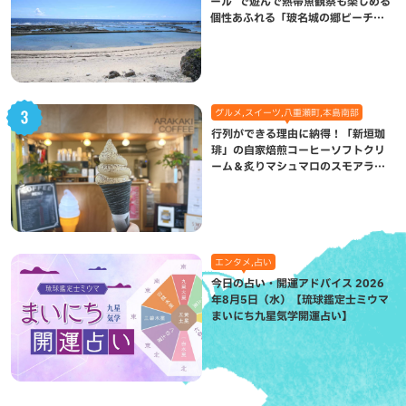
ール”で遊んで熱帯魚観察も楽しめる
個性あふれる「玻名城の郷ビーチ」
（八重瀬町）
グルメ,スイーツ,八重瀬町,本島南部
行列ができる理由に納得！「新垣珈
琲」の自家焙煎コーヒーソフトクリ
ーム＆炙りマシュマロのスモアラテ
が絶品（八重瀬町）
エンタメ,占い
今日の占い・開運アドバイス 2026
年8月5日（水）【琉球鑑定士ミウマ
まいにち九星気学開運占い】