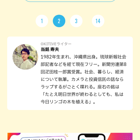
1
2
3
14
OKITIVEライター
当銘 寿夫
1982年生まれ、沖縄県出身。琉球新報社会
部記者などを経て現在フリー。新聞労連第8
回疋田桂一郎賞受賞。社会、暮らし、経済
について執筆。カメラと投資信託の話なら
ラップするがごとく喋れる。座右の銘は
「たとえ明日世界が終わるとしても、私は
今日リンゴの木を植える」。