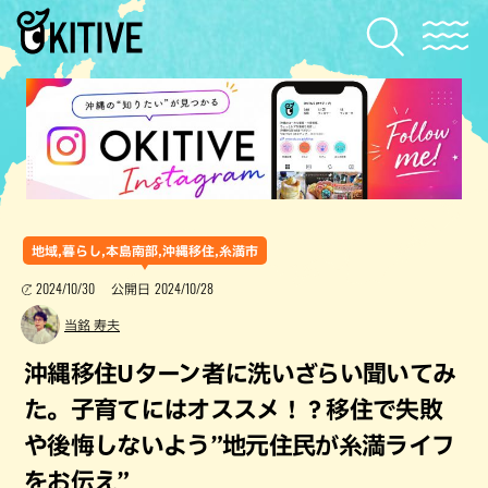
地域,暮らし,本島南部,沖縄移住,糸満市
2024/10/30
2024/10/28
公開日
当銘 寿夫
沖縄移住Uターン者に洗いざらい聞いてみ
た。子育てにはオススメ！？移住で失敗
や後悔しないよう”地元住民が糸満ライフ
をお伝え”