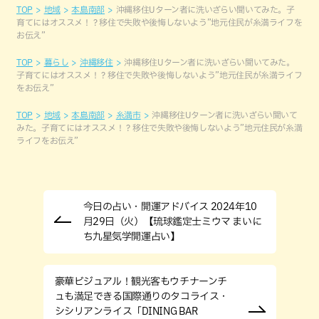
TOP
地域
本島南部
沖縄移住Uターン者に洗いざらい聞いてみた。子
育てにはオススメ！？移住で失敗や後悔しないよう”地元住民が糸満ライフを
お伝え”
TOP
暮らし
沖縄移住
沖縄移住Uターン者に洗いざらい聞いてみた。
子育てにはオススメ！？移住で失敗や後悔しないよう”地元住民が糸満ライフ
をお伝え”
TOP
地域
本島南部
糸満市
沖縄移住Uターン者に洗いざらい聞いて
みた。子育てにはオススメ！？移住で失敗や後悔しないよう”地元住民が糸満
ライフをお伝え”
今日の占い・開運アドバイス 2024年10
月29日（火）【琉球鑑定士ミウマ まいに
ち九星気学開運占い】
豪華ビジュアル！観光客もウチナーンチ
ュも満足できる国際通りのタコライス・
シシリアンライス「DINING BAR