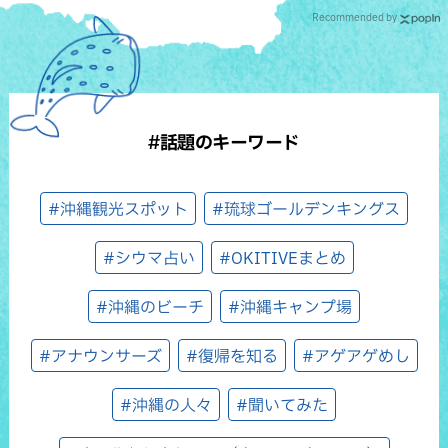
Recommended by
#話題のキーワード
#沖縄観光スポット
#琉球ゴールデンキングス
#シウマ占い
#OKITIVEまとめ
#沖縄のビーチ
#沖縄キャンプ場
#アナウンサーズ
#復帰を知る
#アゲアゲめし
#沖縄の人々
#聞いてみた