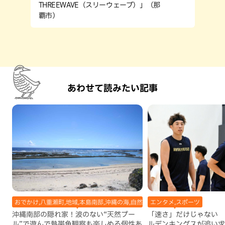
THREEWAVE（スリーウェーブ）」（那
覇市）
あわせて読みたい記事
おでかけ,八重瀬町,地域,本島南部,沖縄の海,自然
エンタメ,スポーツ
沖縄南部の隠れ家！波のない“天然プー
「速さ」だけじゃない 
ル”で遊んで熱帯魚観察も楽しめる個性あ
ルデンキングスが追い求