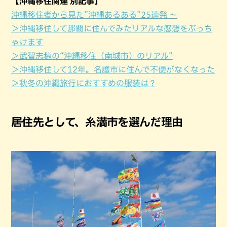
【沖縄移住関連 別記事】
沖縄移住者から見た”沖縄あるある”25連発 ～
＞沖縄移住して那覇に住んでみたリアルな感想をぶっち
ゃけます
＞武智志穂の“沖縄移住（南城市）のリアル”
＞沖縄移住して12年。名護市に住んで不便がなくなった
＞秋冬の沖縄旅行におすすめの服装は？
居住先として、糸満市を選んだ理由