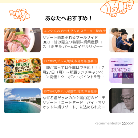
あなたへおすすめ！
エンタメ,おでかけ,グルメ,ステーキ・焼肉,テレビ,ホテル,地域,本島
リゾート感あふれるプールサイド
BBQ！甘み際立つ特製沖縄県産豚ロー
ス 「ホテル パームロイヤルリゾート
国際通り」（那覇市）
おでかけ,グルメ,地域,本島南部,那覇市
「腹が減っては仕事はできぬ！！」7
月27日（月）〜那覇ランチキャンペ
ーン開催！クーポン・ポイント5倍・
限定グッズが当たる12日間
おでかけ,ホテル,名護市,地域,本島北部
なぜ名護だったのか？国内初のビーチ
リゾート「コートヤード・バイ・マリ
オット沖縄リゾート」に込められた想
い
Recommended by