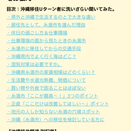
目次：沖縄移住Uターン者に洗いざらい聞いてみた。
・県外と沖縄で生活するのとで大きな違い
・居住先として、糸満市を選んだ理由
・休日の過ごし方＆仕事環境
・仕事環境の面から見たときの糸満市
・糸満市に移住してからの交通手段
・沖縄県内でよく行く海はどこ？
・湿気対策は必要ですか。
・沖縄県糸満市の家賃相場はどのくらい？
・生活費や水道光熱費、物価について
・買い物や外食で困ることはほぼない
・糸満市「ここが最高〜！」3つのポイント
・正直「ここだけは改善してほしい〜」ポイント
・地元の人しか知らない糸満の穴場スポット
・沖縄（糸満市）への移住を検討している方に