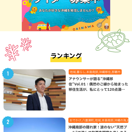
ランキング
地域,暮らし,本島南部,沖縄移住,那覇市
アナウンサーが語る”沖縄移
住”Vol.01：偶然のご縁から始まった
移住生活が、私にとって120点満点
になった理由
おでかけ,八重瀬町,地域,本島南部,沖縄の海,自
沖縄南部の隠れ家！波のない“天然プ