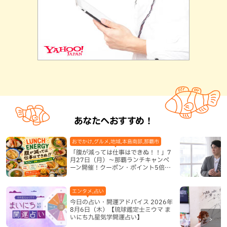
あなたへおすすめ！
おでかけ,グルメ,地域,本島南部,那覇市
「腹が減っては仕事はできぬ！！」7
月27日（月）〜那覇ランチキャンペ
ーン開催！クーポン・ポイント5倍・
限定グッズが当たる12日間
エンタメ,占い
今日の占い・開運アドバイス 2026年
8月6日（木）【琉球鑑定士ミウマ ま
いにち九星気学開運占い】