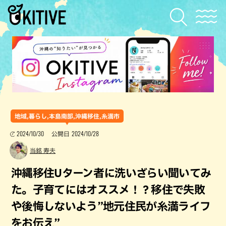
地域,暮らし,本島南部,沖縄移住,糸満市
2024/10/30
2024/10/28
公開日
当銘 寿夫
沖縄移住Uターン者に洗いざらい聞いてみ
た。子育てにはオススメ！？移住で失敗
や後悔しないよう”地元住民が糸満ライフ
をお伝え”