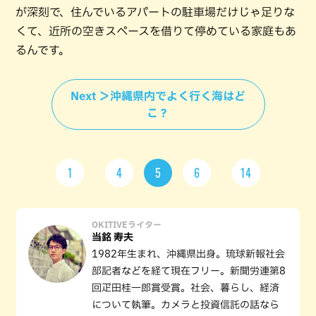
が深刻で、住んでいるアパートの駐車場だけじゃ足りな
くて、近所の空きスペースを借りて停めている家庭もあ
るんです。
Next ＞沖縄県内でよく行く海はど
こ？
1
4
5
6
14
OKITIVEライター
当銘 寿夫
1982年生まれ、沖縄県出身。琉球新報社会
部記者などを経て現在フリー。新聞労連第8
回疋田桂一郎賞受賞。社会、暮らし、経済
について執筆。カメラと投資信託の話なら