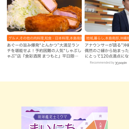
グルメ,その他の肉料理,和食・日本料理,本島南部,那覇市
地域,暮らし,本島南部,沖縄
あぐーの旨み爆発“とんかつ”大満足ラン
アナウンサーが語る”沖縄移
チを堪能せよ！予約困難の人気“しゃぶし
偶然のご縁から始まった
ゃぶ”店『食彩酒房 まつもと』平日限定
にとって120点満点に
でオープン（那覇市）
Recommended by