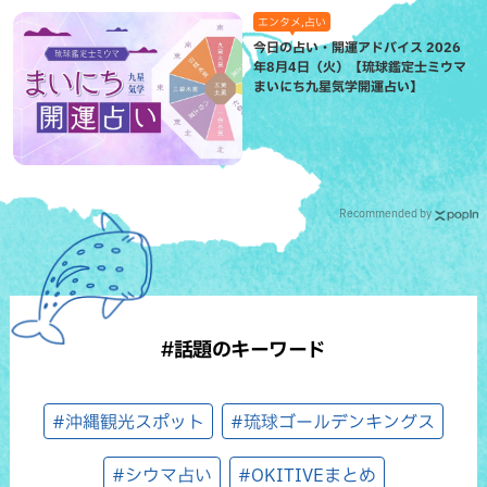
エンタメ,占い
今日の占い・開運アドバイス 2026
年8月4日（火）【琉球鑑定士ミウマ
まいにち九星気学開運占い】
Recommended by
#話題のキーワード
#沖縄観光スポット
#琉球ゴールデンキングス
#シウマ占い
#OKITIVEまとめ