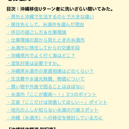
目次：沖縄移住Uターン者に洗いざらい聞いてみた。
・県外と沖縄で生活するのとで大きな違い
・居住先として、糸満市を選んだ理由
・休日の過ごし方＆仕事環境
・仕事環境の面から見たときの糸満市
・糸満市に移住してからの交通手段
・沖縄県内でよく行く海はどこ？
・湿気対策は必要ですか。
・沖縄県糸満市の家賃相場はどのくらい？
・生活費や水道光熱費、物価について
・買い物や外食で困ることはほぼない
・糸満市「ここが最高〜！」3つのポイント
・正直「ここだけは改善してほしい〜」ポイント
・地元の人しか知らない糸満の穴場スポット
・沖縄（糸満市）への移住を検討している方に