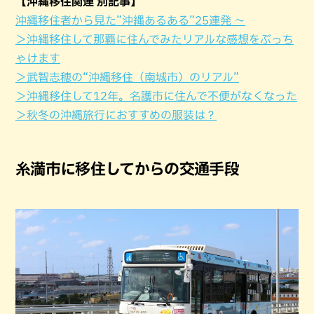
【沖縄移住関連 別記事】
沖縄移住者から見た”沖縄あるある”25連発 ～
＞沖縄移住して那覇に住んでみたリアルな感想をぶっち
ゃけます
＞武智志穂の“沖縄移住（南城市）のリアル”
＞沖縄移住して12年。名護市に住んで不便がなくなった
＞秋冬の沖縄旅行におすすめの服装は？
糸満市に移住してからの交通手段