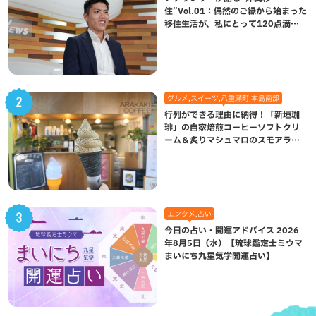
住”Vol.01：偶然のご縁から始まった
移住生活が、私にとって120点満点
になった理由
グルメ,スイーツ,八重瀬町,本島南部
行列ができる理由に納得！「新垣珈
琲」の自家焙煎コーヒーソフトクリ
ーム＆炙りマシュマロのスモアラテ
が絶品（八重瀬町）
エンタメ,占い
今日の占い・開運アドバイス 2026
年8月5日（水）【琉球鑑定士ミウマ
まいにち九星気学開運占い】