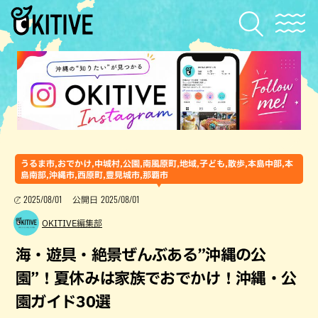
うるま市,おでかけ,中城村,公園,南風原町,地域,子ども,散歩,本島中部,本
島南部,沖縄市,西原町,豊見城市,那覇市
2025/08/01
2025/08/01
公開日
OKITIVE編集部
海・遊具・絶景ぜんぶある”沖縄の公
園”！夏休みは家族でおでかけ！沖縄・公
園ガイド30選