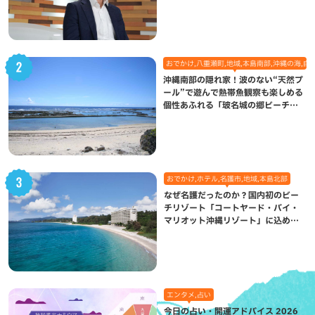
になった理由
おでかけ,八重瀬町,地域,本島南部,沖縄の海,自
沖縄南部の隠れ家！波のない“天然プ
ール”で遊んで熱帯魚観察も楽しめる
個性あふれる「玻名城の郷ビーチ」
（八重瀬町）
おでかけ,ホテル,名護市,地域,本島北部
なぜ名護だったのか？国内初のビー
チリゾート「コートヤード・バイ・
マリオット沖縄リゾート」に込めら
れた想い
エンタメ,占い
今日の占い・開運アドバイス 2026