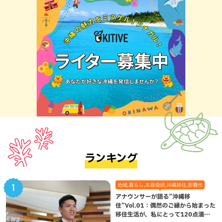
ランキング
地域,暮らし,本島南部,沖縄移住,那覇市
アナウンサーが語る”沖縄移
住”Vol.01：偶然のご縁から始まった
移住生活が、私にとって120点満点