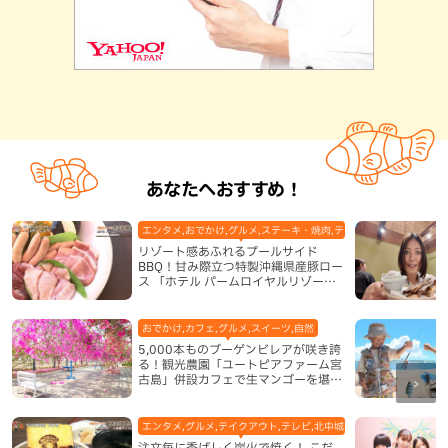
あなたへおすすめ！
エンタメ,おでかけ,グルメ,ステーキ・焼肉,テレビ,ホテル,地域,本島
リゾート感あふれるプールサイド
BBQ！甘み際立つ特製沖縄県産豚ロー
ス 「ホテル パームロイヤルリゾート
国際通り」（那覇市）
おでかけ,カフェ,グルメ,スイーツ,自然
5,000本ものブーゲンビレアが咲き誇
る！観光農園「ユートピアファーム宮
古島」併設カフェで生マンゴーを堪能
（宮古島）
エンタメ,グルメ,テイクアウト,テレビ,北中城村,和食・日本料理,地
注文毎に香ばしく炭火で焼く！ こだ