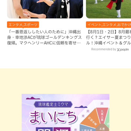
エンタメ,スポーツ
イベント,エンタメ,おでかけ
「一番恩返ししたい人のために」沖縄出
【8月1日・2日】8月
身・幸地渉ACが琉球ゴールデンキングス
行く？エイサー夏まつり
復帰。マクヘンリーAHCに信頼を寄せる
ル！沖縄イベント＆グル
理由
Recommended by