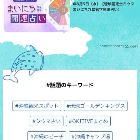
年8月5日（水）【琉球鑑定士ミウマ
まいにち九星気学開運占い】
Recommended by
#話題のキーワード
#沖縄観光スポット
#琉球ゴールデンキングス
#シウマ占い
#OKITIVEまとめ
#沖縄のビーチ
#沖縄キャンプ場