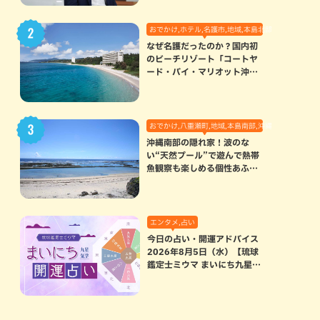
おでかけ,ホテル,名護市,地域,本島北部
なぜ名護だったのか？国内初
のビーチリゾート「コートヤ
ード・バイ・マリオット沖縄
リゾート」に込められた想い
おでかけ,八重瀬町,地域,本島南部,沖縄の海,自然
沖縄南部の隠れ家！波のな
い“天然プール”で遊んで熱帯
魚観察も楽しめる個性あふれ
る「玻名城の郷ビーチ」（八
重瀬町）
エンタメ,占い
今日の占い・開運アドバイス
2026年8月5日（水）【琉球
鑑定士ミウマ まいにち九星気
学開運占い】