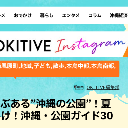
ルメ
おでかけ
暮らし
エンタメ
コラム
沖縄経済
ーメン
デート
沖縄そば
レシピ
スポーツ
ドライブ
SDGs
占い
クアウト
散歩
ファッション
カフェ
タレント・芸人
ソロ活
ローカルニュース
テレビ
・魚料理
自然
和食・日本料理
沖縄移住
イベント
子ども
沖縄旧暦行事
縄料理
歴史
アジア・エスニック
体験
南風原町,地域,子ども,散歩,本島中部,本島南部,
中華
レジャー
イタリアン
アート
西洋料理
ショッピング
フレンチ
ホテル
OKITIVE編集部
キ・焼肉
サウナ
焼鳥・串料理
公園
ぶある”沖縄の公園”！夏
の肉料理
沖縄の海
居酒屋・バー
け！沖縄・公園ガイド30
・バイキング
スイーツ