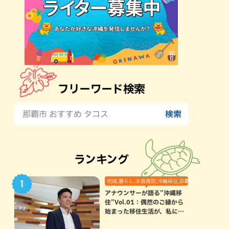
フリーワード検索
ランキング
地域,暮らし,本島南部,沖縄移住,那覇市
アナウンサーが語る”沖縄移
住”Vol.01：偶然のご縁から
始まった移住生活が、私にと
って120点満点になった理由