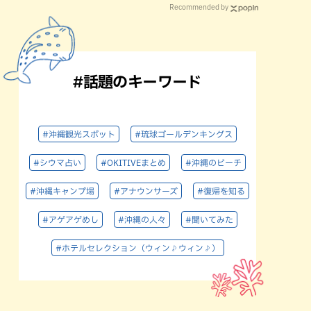
Recommended by
#話題のキーワード
#沖縄観光スポット
#琉球ゴールデンキングス
#シウマ占い
#OKITIVEまとめ
#沖縄のビーチ
#沖縄キャンプ場
#アナウンサーズ
#復帰を知る
#アゲアゲめし
#沖縄の人々
#聞いてみた
#ホテルセレクション（ウィン♪ウィン♪）