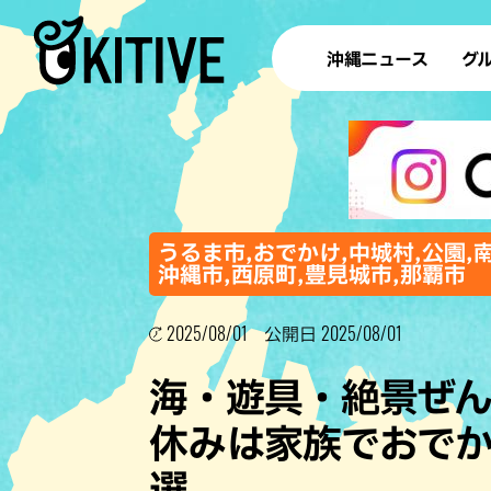
沖縄ニュース
グ
ラ
テイ
すし
沖
うるま市,おでかけ,中城村,公園,
沖縄市,西原町,豊見城市,那覇市
2025/08/01
2025/08/01
洋食・
公開日
ステー
海・遊具・絶景ぜん
その他
休みは家族でおでか
ブッフェ
選