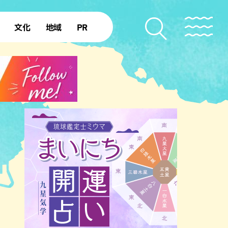
文化
地域
PR
復帰50年
本島北部
本島中部
本島南部
先島諸島
北部離島
南部離島