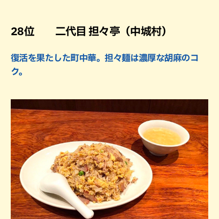
28位 二代目 担々亭（中城村）
復活を果たした町中華。担々麺は濃厚な胡麻のコ
ク。