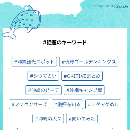
Recommended by
#話題のキーワード
#沖縄観光スポット
#琉球ゴールデンキングス
#シウマ占い
#OKITIVEまとめ
#沖縄のビーチ
#沖縄キャンプ場
#アナウンサーズ
#復帰を知る
#アゲアゲめし
#沖縄の人々
#聞いてみた