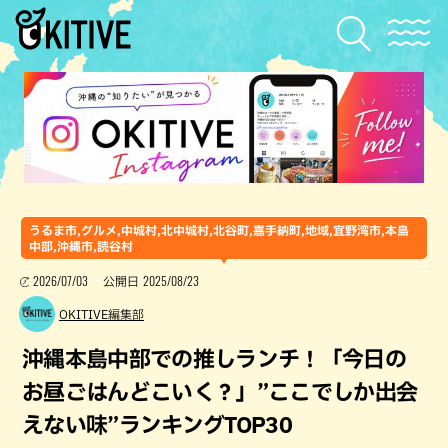
うるま市,グルメ,中城村,北中城村,北谷町,嘉手納町,地域,宜野湾市,本島
中部,沖縄市,読谷村
2026/07/03
2025/08/23
公開日
OKITIVE編集部
沖縄本島中部での推しランチ！「今日の
お昼ごはんどこいく？」”ここでしか出会
えない味”ランキングTOP30