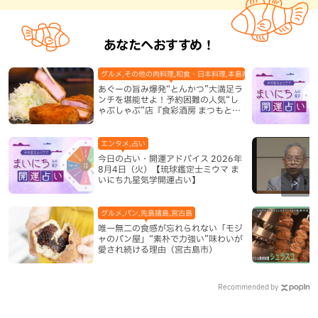
あなたへおすすめ！
グルメ,その他の肉料理,和食・日本料理,本島南部,那覇市
あぐーの旨み爆発“とんかつ”大満足ラ
ンチを堪能せよ！予約困難の人気“し
ゃぶしゃぶ”店『食彩酒房 まつもと』
平日限定でオープン（那覇市）
エンタメ,占い
今日の占い・開運アドバイス 2026年
8月4日（火）【琉球鑑定士ミウマ ま
いにち九星気学開運占い】
グルメ,パン,先島諸島,宮古島
唯一無二の食感が忘れられない「モジ
ャのパン屋」“素朴で力強い”味わいが
愛され続ける理由（宮古島市）
Recommended by