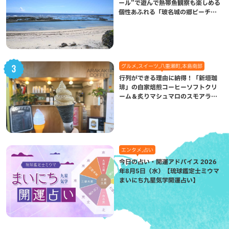
ール”で遊んで熱帯魚観察も楽しめる
個性あふれる「玻名城の郷ビーチ」
（八重瀬町）
グルメ,スイーツ,八重瀬町,本島南部
行列ができる理由に納得！「新垣珈
琲」の自家焙煎コーヒーソフトクリ
ーム＆炙りマシュマロのスモアラテ
が絶品（八重瀬町）
エンタメ,占い
今日の占い・開運アドバイス 2026
年8月5日（水）【琉球鑑定士ミウマ
まいにち九星気学開運占い】