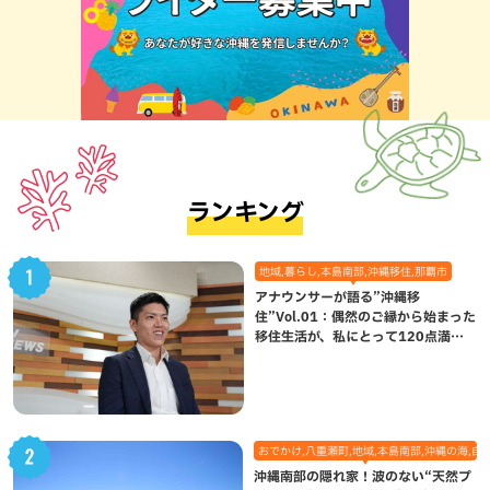
ランキング
地域,暮らし,本島南部,沖縄移住,那覇市
アナウンサーが語る”沖縄移
住”Vol.01：偶然のご縁から始まった
移住生活が、私にとって120点満点
になった理由
おでかけ,八重瀬町,地域,本島南部,沖縄の海,自
沖縄南部の隠れ家！波のない“天然プ