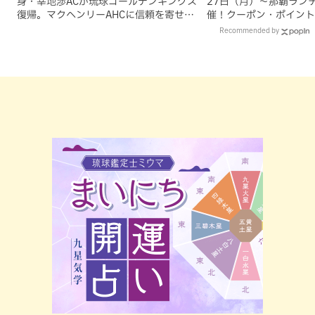
身・幸地渉ACが琉球ゴールデンキングス
27日（月）〜那覇ラン
復帰。マクヘンリーAHCに信頼を寄せる
催！クーポン・ポイント
理由
ズが当たる12日間
Recommended by