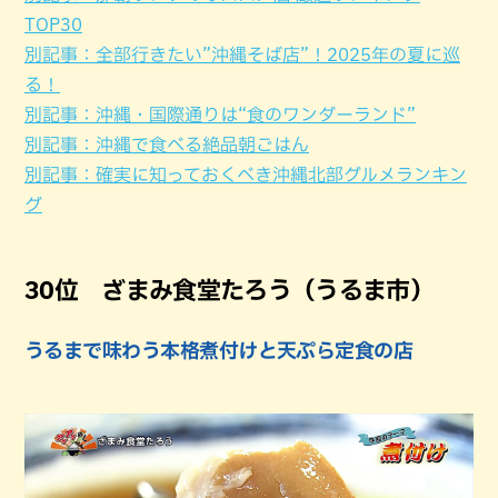
TOP30
別記事：全部行きたい”沖縄そば店”！2025年の夏に巡
る！
別記事：沖縄・国際通りは“食のワンダーランド”
別記事：沖縄で食べる絶品朝ごはん
別記事：確実に知っておくべき沖縄北部グルメランキン
グ
30位 ざまみ食堂たろう（うるま市）
うるまで味わう本格煮付けと天ぷら定食の店