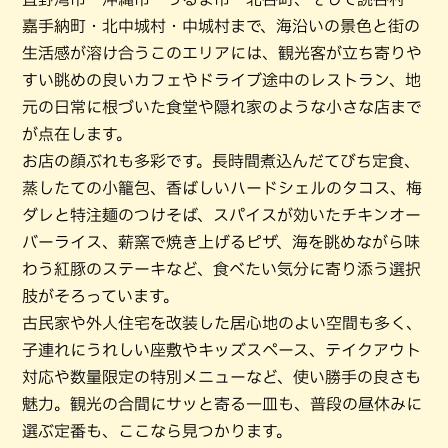
嘉手納町・北中城村・中城村まで、海沿いの景色と街の
生活感が溶け合うこのエリアには、観光客が立ち寄りや
すい眺めの良いカフェやドライブ途中のレストラン、地
元の日常に根づいた食堂や隠れ家のような小さな店まで
が点在します。
お店の顔ぶれも多彩です。長時間煮込んだてびち定食、
蒸したての小籠包、香ばしいハードシェルのタコス、梅
ダレと特注麺のつけそば、スパイスが効いたチキンオー
バーライス、薪窯で焼き上げるピザ、海を眺めながら味
わう紅豚のステーキなど、食べたい気分に寄り添う選択
肢がそろっています。
古民家や外人住宅を改装した居心地のよい空間も多く、
子連れにうれしい座敷やキッズスペース、テイクアウト
対応や数量限定の特別メニューなど、使い勝手の良さも
魅力。観光の合間にサッと寄る一皿も、普段の昼休みに
選ぶ定番も、ここなら見つかります。