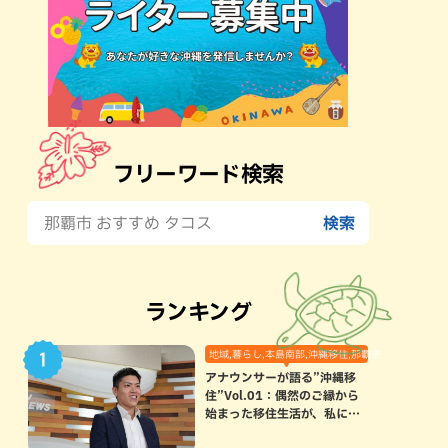
フリーワード検索
ランキング
地域,暮らし,本島南部,沖縄移住,那覇市
アナウンサーが語る”沖縄移
住”Vol.01：偶然のご縁から
始まった移住生活が、私にと
って120点満点になった理由