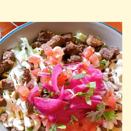
パン
カレー
バーガー
タコス・タコライス