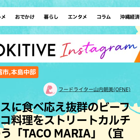
ルメ
おでかけ
暮らし
エンタメ
コラム
沖縄経済
ーメン
デート
沖縄そば
レシピ
スポーツ
ドライブ
SDGs
占い
クアウト
散歩
ファッション
カフェ
タレント・芸人
ソロ活
ローカルニュース
テレビ
・魚料理
自然
和食・日本料理
沖縄移住
イベント
子ども
沖縄旧暦行事
縄料理
歴史
アジア・エスニック
体験
湾市,本島中部
中華
レジャー
イタリアン
アート
フードライター山内朝美(OFNE)
西洋料理
ショッピング
フレンチ
ホテル
コスに食べ応え抜群のビーフ
キ・焼肉
サウナ
焼鳥・串料理
公園
シコ料理をストリートカルチ
の肉料理
沖縄の海
居酒屋・バー
「TACO MARIA」（宜
・バイキング
スイーツ