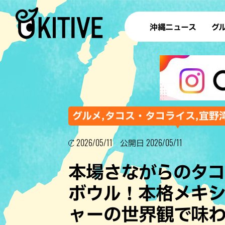
沖縄ニュース
グ
ラ
テイ
すし
沖
グルメ,タコス・タコライス,宜野
2026/05/11
2026/05/11
公開日
洋食・
本場さながらのタ
ステー
ボウル！本格メキ
その他
ャーの世界観で味わう
ブッフェ