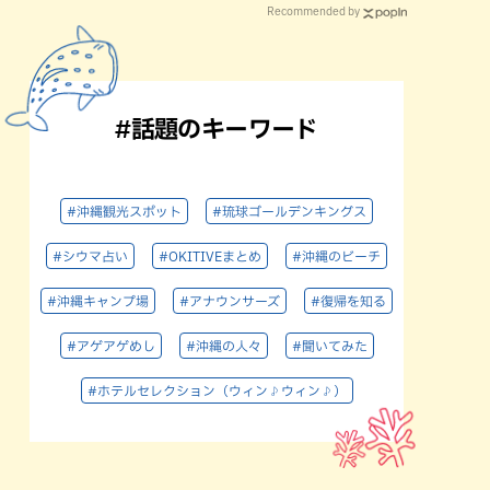
Recommended by
#話題のキーワード
#沖縄観光スポット
#琉球ゴールデンキングス
#シウマ占い
#OKITIVEまとめ
#沖縄のビーチ
#沖縄キャンプ場
#アナウンサーズ
#復帰を知る
#アゲアゲめし
#沖縄の人々
#聞いてみた
#ホテルセレクション（ウィン♪ウィン♪）