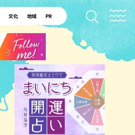
文化
地域
PR
復帰50年
本島北部
本島中部
本島南部
先島諸島
北部離島
南部離島