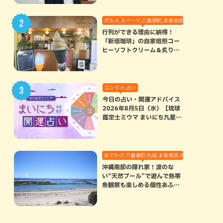
グルメ,スイーツ,八重瀬町,本島南部
行列ができる理由に納得！
「新垣珈琲」の自家焙煎コー
ヒーソフトクリーム＆炙りマ
シュマロのスモアラテが絶品
（八重瀬町）
エンタメ,占い
今日の占い・開運アドバイス
2026年8月5日（水）【琉球
鑑定士ミウマ まいにち九星気
学開運占い】
おでかけ,八重瀬町,地域,本島南部,沖縄の海,自然
沖縄南部の隠れ家！波のな
い“天然プール”で遊んで熱帯
魚観察も楽しめる個性あふれ
る「玻名城の郷ビーチ」（八
重瀬町）