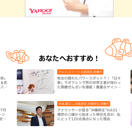
あなたへおすすめ！
グルメ,スイーツ,本島南部,那覇市
珈琲」
牧志の隠れたパワースポット？！「日々
ム＆炙
草」でボクシング界の世界王者が味わっ
（八重
た黒糖ぜんざいを堪能！貴重なサインと
手作りケーキも要チェック（那覇市）
地域,暮らし,本島南部,沖縄移住,那覇市
7月
アナウンサーが語る”沖縄移住”Vol.01：
ーン
偶然のご縁から始まった移住生活が、私
定グ
にとって120点満点になった理由