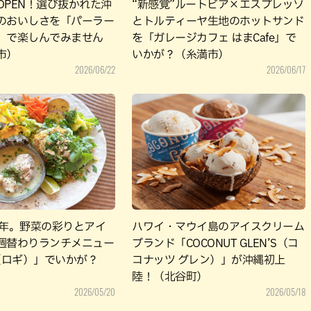
月OPEN！選び抜かれた沖
“新感覚”ルートビア×エスプレッソ
のおいしさを「パーラー
とトルティーヤ生地のホットサンド
」で楽しんでみません
を「ガレージカフェ はまCafe」で
市）
いかが？（糸満市）
2026/06/22
2026/06/17
0年。野菜の彩りとアイ
ハワイ・マウイ島のアイスクリーム
週替わりランチメニュー
ブランド「COCONUT GLEN’S（コ
ii（ロギ）」でいかが？
コナッツ グレン）」が沖縄初上
陸！（北谷町）
2026/05/20
2026/05/18