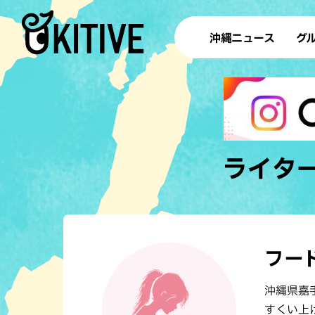
沖縄ニュース
グ
ラ
テイ
すし
沖
ライタ
洋食・
ステー
フード
その他
沖縄県嘉
ブッフェ
すくい上