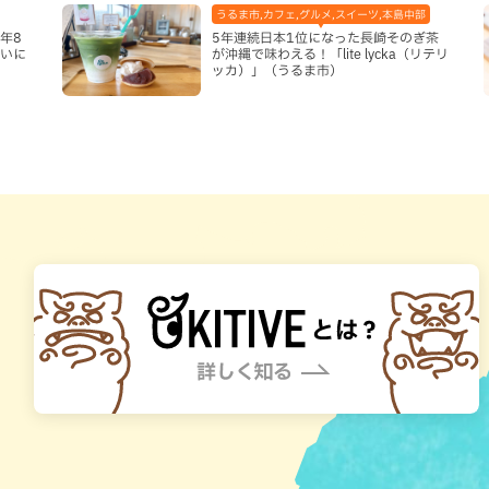
うるま市,カフェ,グルメ,スイーツ,本島中部
年8
5年連続日本1位になった長崎そのぎ茶
まいに
が沖縄で味わえる！「lite lycka（リテリ
ッカ）」（うるま市）