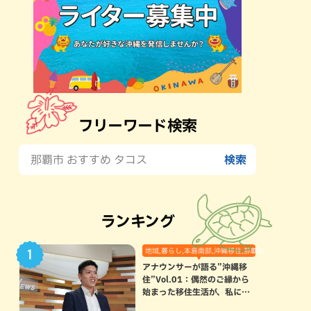
フリーワード検索
ランキング
地域,暮らし,本島南部,沖縄移住,那覇市
アナウンサーが語る”沖縄移
住”Vol.01：偶然のご縁から
始まった移住生活が、私にと
って120点満点になった理由