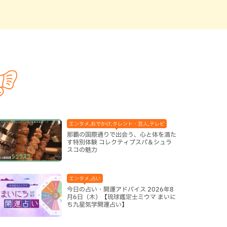
エンタメ,おでかけ,タレント・芸人,テレビ
那覇の国際通りで出会う、心と体を満た
す特別体験 コレクティブスパ＆シュラ
スコの魅力
エンタメ,占い
今日の占い・開運アドバイス 2026年8
月6日（木）【琉球鑑定士ミウマ まいに
ち九星気学開運占い】