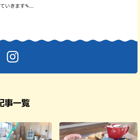
パン
カレー
ていきます✎...
バーガー
タコス・タコライス
記事一覧