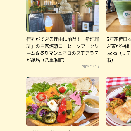
行列ができる理由に納得！「新垣珈
5年連続日
琲」の自家焙煎コーヒーソフトクリ
ぎ茶が沖縄で
ーム＆炙りマシュマロのスモアラテ
lycka（
が絶品（八重瀬町）
市）
2026/08/04