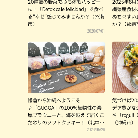
20種類の野菜で心も体もハッピー
2025年8
に♪「Detox cafe felicidad」で食べ
縄県産食材
る“幸せ”感じてみませんか？（糸満
ぬちぐすい
市）
か？（那覇
2026/07/01
鎌倉から沖縄へようこそ
気づけば2
♪「GUGGA」の100％植物性の濃
デア豊かな
厚ブラウニーと、海を越えて届くこ
を「rogu
だわりのソフトクッキー！（北中城
（沖縄市）
2026/05/26
村）