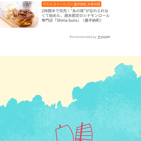
グルメ,スイーツ,パン,嘉手納町,本島中部
2時間半で完売！“あの味”が忘れられな
くて始めた、週末限定のシナモンロール
専門店「Shima buns」（嘉手納町）
Recommended by