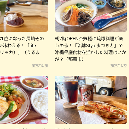
本1位になった長崎その
朝7時OPEN☆気軽に琉球料理が楽
味わえる！「lite
しめる！「琉球Styleまつもと」で
リテリッカ）」（うるま
沖縄県産食材を活かした料理はいか
が？（那覇市）
2026/07/28
2026/07/22