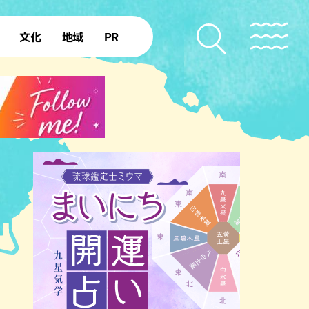
文化
地域
PR
復帰50年
本島北部
本島中部
本島南部
先島諸島
北部離島
南部離島