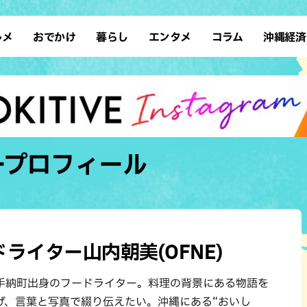
ルメ
おでかけ
暮らし
エンタメ
コラム
沖縄経済
ーメン
デート
沖縄そば
レシピ
スポーツ
ドライブ
SDGs
占い
クアウト
散歩
ファッション
カフェ
タレント・芸人
ソロ活
ローカルニュース
テレビ
・魚料理
自然
和食・日本料理
沖縄移住
イベント
子ども
沖縄旧暦行事
縄料理
歴史
アジア・エスニック
体験
ープロフィール
中華
レジャー
イタリアン
アート
西洋料理
ショッピング
フレンチ
ホテル
キ・焼肉
サウナ
焼鳥・串料理
公園
ライター山内朝美(OFNE)
の肉料理
沖縄の海
居酒屋・バー
手納町出身のフードライター。料理の背景にある物語を
・バイキング
スイーツ
げ、言葉と写真で綴り伝えたい。沖縄にある“おいし