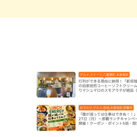
グルメ,スイーツ,八重瀬町,本島南部
行列ができる理由に納得！「新垣
の自家焙煎コーヒーソフトクリー
りマシュマロのスモアラテが絶品
瀬町）
おでかけ,グルメ,地域,本島南部,那覇市
「腹が減っては仕事はできぬ！！」
27日（月）〜那覇ランチキャンペ
開催！クーポン・ポイント5倍・限
ッズが当たる12日間