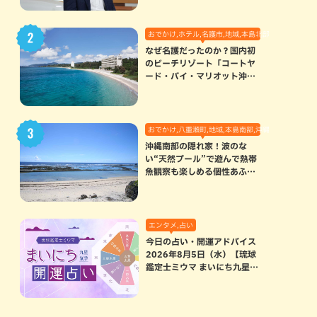
おでかけ,ホテル,名護市,地域,本島北部
なぜ名護だったのか？国内初
のビーチリゾート「コートヤ
ード・バイ・マリオット沖縄
リゾート」に込められた想い
おでかけ,八重瀬町,地域,本島南部,沖縄の海,自然
沖縄南部の隠れ家！波のな
い“天然プール”で遊んで熱帯
魚観察も楽しめる個性あふれ
る「玻名城の郷ビーチ」（八
重瀬町）
エンタメ,占い
今日の占い・開運アドバイス
2026年8月5日（水）【琉球
鑑定士ミウマ まいにち九星気
学開運占い】