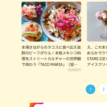
本場さながらのタコスに食べ応え抜
え、これ本
群のビーフボウル！本格メキシコ料
めらかでクリ
理をストリートカルチャーの世界観
STARS I
で味わう「TACO MARIA」（宜野
アイスクリ
2026/05/11
湾市）
1
2