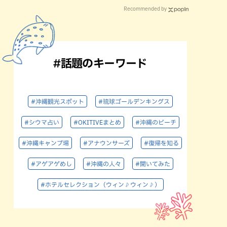
Recommended by
#話題のキーワード
#沖縄観光スポット
#琉球ゴールデンキングス
#シウマ占い
#OKITIVEまとめ
#沖縄のビーチ
#沖縄キャンプ場
#アナウンサーズ
#復帰を知る
#アゲアゲめし
#沖縄の人々
#聞いてみた
#ホテルセレクション（ウィン♪ウィン♪）