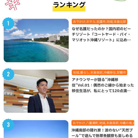
ランキング
おでかけ,ホテル,名護市,地域,本島北部
なぜ名護だったのか？国内初のビー
チリゾート「コートヤード・バイ・
マリオット沖縄リゾート」に込めら
れた想い
地域,暮らし,本島南部,沖縄移住,那覇市
アナウンサーが語る”沖縄移
住”Vol.01：偶然のご縁から始まった
移住生活が、私にとって120点満点
になった理由
おでかけ,八重瀬町,地域,本島南部,沖縄の海,自
沖縄南部の隠れ家！波のない“天然プ
ール”で遊んで熱帯魚観察も楽しめる