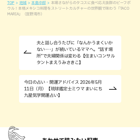
TOP
地域
本島中部
本場さながらのタコスに食べ応え抜群のビーフボ
ウル！本格メキシコ料理をストリートカルチャーの世界観で味わう「TACO
MARIA」（宜野湾市）
夫と話し合うたびに「なんかうまくいか
ない･･･」が続いているママへ。“話す場
所”で夫婦関係は変わる【住まいコンサル
タントまえうみさきこ】
今日の占い・開運アドバイス 2026年5月
11日（月）【琉球鑑定士ミウマ まいにち
九星気学開運占い】