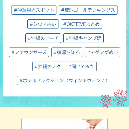
#沖縄観光スポット
#琉球ゴールデンキングス
#シウマ占い
#OKITIVEまとめ
#沖縄のビーチ
#沖縄キャンプ場
#アナウンサーズ
#復帰を知る
#アゲアゲめし
#沖縄の人々
#聞いてみた
#ホテルセレクション（ウィン♪ウィン♪）