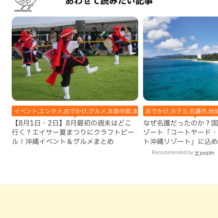
あわせて読みたい記事
イベント,エンタメ,おでかけ,グルメ,本島中部,本島北部,本島南部
おでかけ,ホテル,名護市,地
【8月1日・2日】8月最初の週末はどこ
なぜ名護だったのか？国
行く？エイサー夏まつりにクラフトビー
ゾート「コートヤード・
ル！沖縄イベント＆グルメまとめ
ト沖縄リゾート」に込め
Recommended by