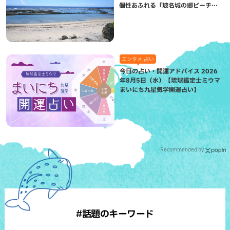
個性あふれる「玻名城の郷ビーチ」
（八重瀬町）
エンタメ,占い
今日の占い・開運アドバイス 2026
年8月5日（水）【琉球鑑定士ミウマ
まいにち九星気学開運占い】
Recommended by
#話題のキーワード