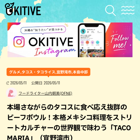
グルメ,タコス・タコライス,宜野湾市,本島中部
2026/05/11
2026/05/11
公開日
フードライター山内朝美(OFNE)
本場さながらのタコスに食べ応え抜群の
ビーフボウル！本格メキシコ料理をストリ
ートカルチャーの世界観で味わう「TACO
MARIA」（宜野湾市）