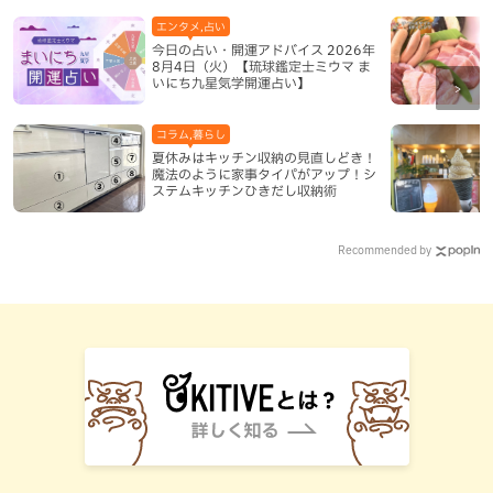
エンタメ,占い
今日の占い・開運アドバイス 2026年
8月4日（火）【琉球鑑定士ミウマ ま
いにち九星気学開運占い】
コラム,暮らし
夏休みはキッチン収納の見直しどき！
魔法のように家事タイパがアップ！シ
ステムキッチンひきだし収納術
Recommended by