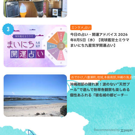
が絶品（八重瀬町）
エンタメ,占い
今日の占い・開運アドバイス 2026
年8月5日（水）【琉球鑑定士ミウマ
まいにち九星気学開運占い】
おでかけ,八重瀬町,地域,本島南部,沖縄の海,自
沖縄南部の隠れ家！波のない“天然プ
ール”で遊んで熱帯魚観察も楽しめる
個性あふれる「玻名城の郷ビーチ」
（八重瀬町）
Recommended by