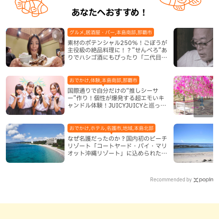
あなたへおすすめ！
グルメ,居酒屋・バー,本島南部,那覇市
素材のポテンシャル250％！ごぼうが
主役級の絶品料理に！？”せんべろ”あ
りでハシゴ酒にもぴったり「二代目ふ
み坊亭」（那覇市）
おでかけ,体験,本島南部,那覇市
国際通りで自分だけの“推しシーサ
ー”作り！個性が爆発する超エモいキ
ャンドル体験！JUICYJUICYと巡って
沖縄新定番を探す
おでかけ,ホテル,名護市,地域,本島北部
なぜ名護だったのか？国内初のビーチ
リゾート「コートヤード・バイ・マリ
オット沖縄リゾート」に込められた想
い
Recommended by