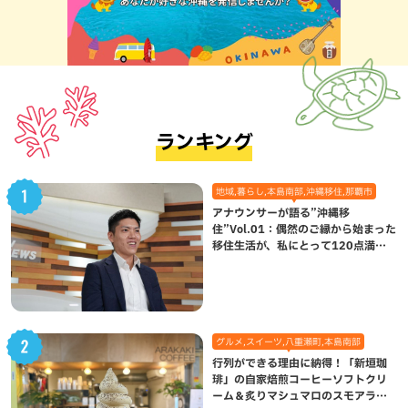
ランキング
地域,暮らし,本島南部,沖縄移住,那覇市
アナウンサーが語る”沖縄移
住”Vol.01：偶然のご縁から始まった
移住生活が、私にとって120点満点
になった理由
グルメ,スイーツ,八重瀬町,本島南部
行列ができる理由に納得！「新垣珈
琲」の自家焙煎コーヒーソフトクリ
ーム＆炙りマシュマロのスモアラテ