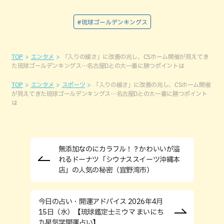
#琉球ゴールデンキングス
TOP
エンタメ
「入りの緩さ」に改善の兆し、CSホーム開催が見えてき
た琉球ゴールデンキングス…名古屋Dとの大一番に勝つポイントは
TOP
エンタメ
スポーツ
「入りの緩さ」に改善の兆し、CSホーム開催
が見えてきた琉球ゴールデンキングス…名古屋Dとの大一番に勝つポイント
は
無添加なのにカラフル！？かわいいが溢
れるドーナツ「シウナススイーツ沖縄本
店」の人気の秘密（宜野湾市）
今日の占い・開運アドバイス 2026年4月
15日（水）【琉球鑑定士ミウマ まいにち
九星気学開運占い】