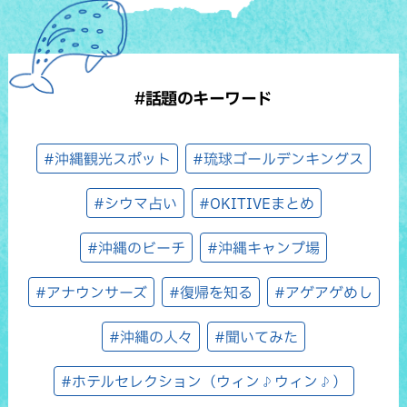
#話題のキーワード
#沖縄観光スポット
#琉球ゴールデンキングス
#シウマ占い
#OKITIVEまとめ
#沖縄のビーチ
#沖縄キャンプ場
#アナウンサーズ
#復帰を知る
#アゲアゲめし
#沖縄の人々
#聞いてみた
#ホテルセレクション（ウィン♪ウィン♪）