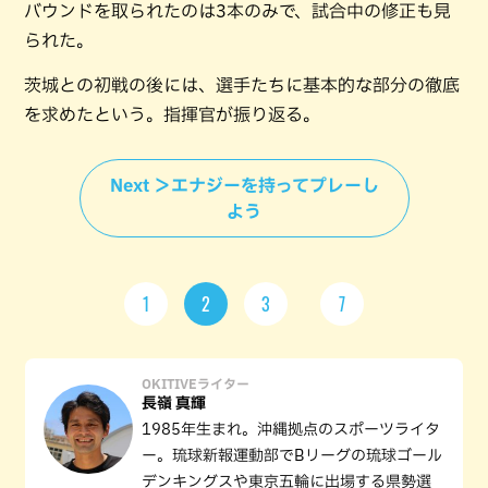
バウンドを取られたのは3本のみで、試合中の修正も見
られた。
茨城との初戦の後には、選手たちに基本的な部分の徹底
を求めたという。指揮官が振り返る。
Next ＞エナジーを持ってプレーし
よう
1
2
3
7
OKITIVEライター
長嶺 真輝
1985年生まれ。沖縄拠点のスポーツライタ
ー。琉球新報運動部でBリーグの琉球ゴール
デンキングスや東京五輪に出場する県勢選