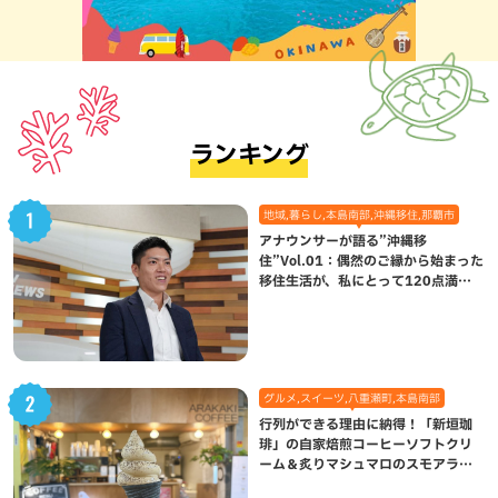
ランキング
地域,暮らし,本島南部,沖縄移住,那覇市
アナウンサーが語る”沖縄移
住”Vol.01：偶然のご縁から始まった
移住生活が、私にとって120点満点
になった理由
グルメ,スイーツ,八重瀬町,本島南部
行列ができる理由に納得！「新垣珈
琲」の自家焙煎コーヒーソフトクリ
ーム＆炙りマシュマロのスモアラテ
が絶品（八重瀬町）