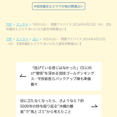
#琉球鑑定士ミウマの毎日開運占い
TOP
エンタメ
今日の占い・開運アドバイス 2026年4月22日（水）【琉
球鑑定士ミウマ まいにち九星気学開運占い】
TOP
エンタメ
占い
今日の占い・開運アドバイス 2026年4月22日
（水）【琉球鑑定士ミウマ まいにち九星気学開運占い】
「逃げている感じはなかった」CSに向
け“覚悟”を深める琉球ゴールデンキング
ス…平良彰吾らバックアップ陣も準備
着々
役に立たなくなったら、さようなら？約
5000年の時を振り返る”沖縄の離
島”で”馬とゴミ”から考えたこと