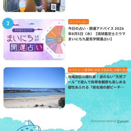
エンタメ,占い
今日の占い・開運アドバイス 2026
年8月5日（水）【琉球鑑定士ミウマ
まいにち九星気学開運占い】
おでかけ,八重瀬町,地域,本島南部,沖縄の海,自
沖縄南部の隠れ家！波のない“天然プ
ール”で遊んで熱帯魚観察も楽しめる
個性あふれる「玻名城の郷ビーチ」
（八重瀬町）
Recommended by