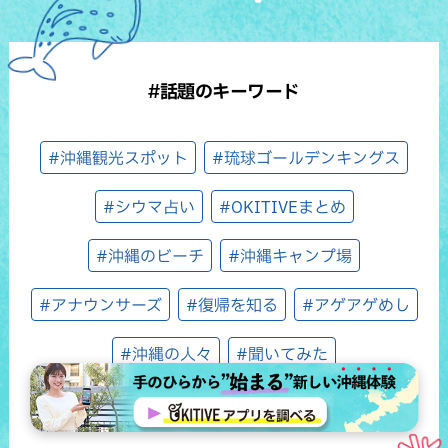
#話題のキーワード
#沖縄観光スポット
#琉球ゴールデンキングス
#シウマ占い
#OKITIVEまとめ
#沖縄のビーチ
#沖縄キャンプ場
#アナウンサーズ
#復帰を知る
#アゲアゲめし
#沖縄の人々
#聞いてみた
#ホテルセレクション（ウィン♪ウィン♪）