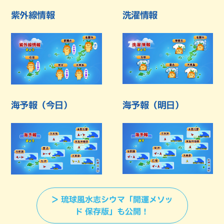
紫外線情報
洗濯情報
海予報（今日）
海予報（明日）
＞ 琉球風水志シウマ「開運メソッ
ド 保存版」も公開！