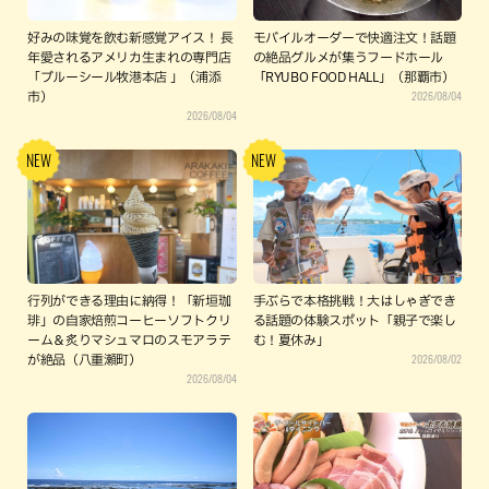
好みの味覚を飲む新感覚アイス！ 長
モバイルオーダーで快適注文！話題
年愛されるアメリカ生まれの専門店
の絶品グルメが集うフードホール
「ブルーシール牧港本店 」（浦添
「RYUBO FOOD HALL」（那覇市）
2026/08/04
市）
2026/08/04
行列ができる理由に納得！「新垣珈
手ぶらで本格挑戦！大はしゃぎでき
琲」の自家焙煎コーヒーソフトクリ
る話題の体験スポット「親子で楽し
ーム＆炙りマシュマロのスモアラテ
む！夏休み」
2026/08/02
が絶品（八重瀬町）
2026/08/04