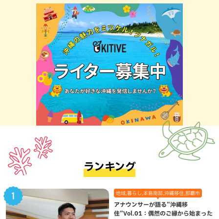
ランキング
地域,暮らし,本島南部,沖縄移住,那覇市
アナウンサーが語る”沖縄移
住”Vol.01：偶然のご縁から始まった