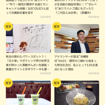
国際通りで自分だけの“推しシーサ
素材のポテンシャル250％！ごぼう
ー”作り！個性が爆発する超エモい
が主役級の絶品料理に！？”せんべ
キャンドル体験！JUICYJUICYと巡
ろ”ありでハシゴ酒にもぴったり
って沖縄新定番を探す
「二代目ふみ坊亭」（那覇市）
2026/08/07
2026/08/05
牧志の隠れたパワースポット？！
アナウンサーが語る”沖縄移
「日々草」でボクシング界の世界王
住”Vol.01：偶然のご縁から始まっ
者が味わった黒糖ぜんざいを堪能！
た移住生活が、私にとって120点満
貴重なサインと手作りケーキも要チ
点になった理由
2026/08/05
2026/08/05
ェック（那覇市）