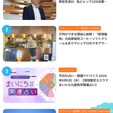
移住生活が、私にとって120点満点
になった理由
グルメ,スイーツ,八重瀬町,本島南部
行列ができる理由に納得！「新垣珈
琲」の自家焙煎コーヒーソフトクリ
ーム＆炙りマシュマロのスモアラテ
が絶品（八重瀬町）
エンタメ,占い
今日の占い・開運アドバイス 2026
年8月5日（水）【琉球鑑定士ミウマ
まいにち九星気学開運占い】
おでかけ,八重瀬町,地域,本島南部,沖縄の海,自