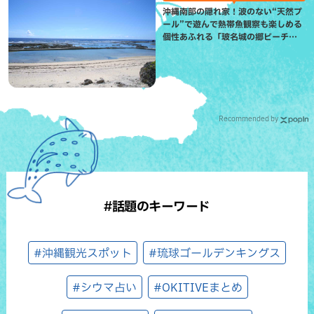
沖縄南部の隠れ家！波のない“天然プ
ール”で遊んで熱帯魚観察も楽しめる
個性あふれる「玻名城の郷ビーチ」
（八重瀬町）
Recommended by
#話題のキーワード
#沖縄観光スポット
#琉球ゴールデンキングス
#シウマ占い
#OKITIVEまとめ