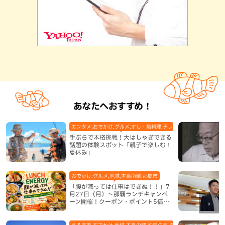
あなたへおすすめ！
エンタメ,おでかけ,グルメ,すし・魚料理,テレビ,体験,北谷町,地域,
手ぶらで本格挑戦！大はしゃぎできる
話題の体験スポット「親子で楽しむ！
夏休み」
おでかけ,グルメ,地域,本島南部,那覇市
「腹が減っては仕事はできぬ！！」7
月27日（月）〜那覇ランチキャンペ
ーン開催！クーポン・ポイント5倍・
限定グッズが当たる12日間
うるま市,おでかけ,地域,本島中部,沖縄の海,自然