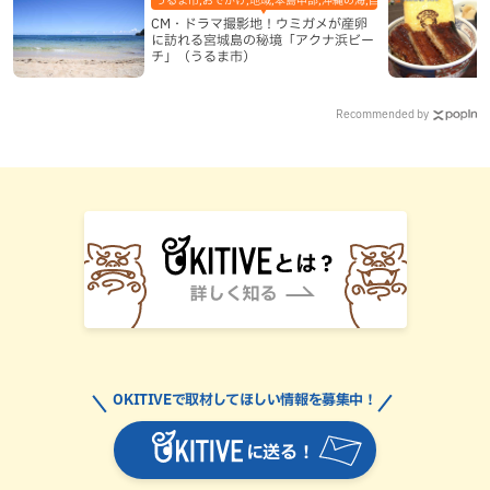
CM・ドラマ撮影地！ウミガメが産卵
に訪れる宮城島の秘境「アクナ浜ビー
チ」（うるま市）
Recommended by
OKITIVEで取材してほしい情報を募集中！
に送る！