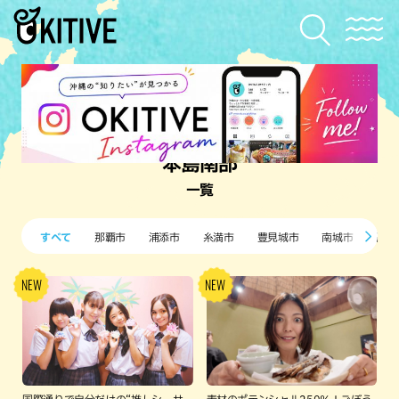
本島南部
一覧
すべて
那覇市
浦添市
糸満市
豊見城市
南城市
西原