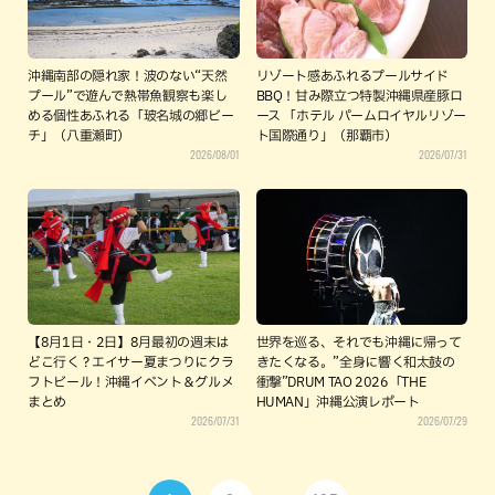
沖縄南部の隠れ家！波のない“天然
リゾート感あふれるプールサイド
プール”で遊んで熱帯魚観察も楽し
BBQ！甘み際立つ特製沖縄県産豚ロ
める個性あふれる「玻名城の郷ビー
ース 「ホテル パームロイヤルリゾー
チ」（八重瀬町）
ト国際通り」（那覇市）
2026/08/01
2026/07/31
【8月1日・2日】8月最初の週末は
世界を巡る、それでも沖縄に帰って
どこ行く？エイサー夏まつりにクラ
きたくなる。”全身に響く和太鼓の
フトビール！沖縄イベント＆グルメ
衝撃”DRUM TAO 2026「THE
まとめ
HUMAN」沖縄公演レポート
2026/07/31
2026/07/29