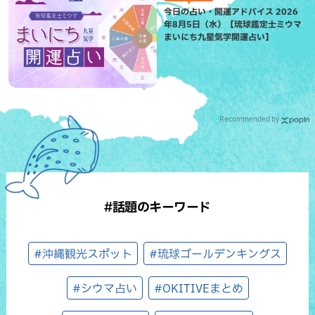
今日の占い・開運アドバイス 2026
年8月5日（水）【琉球鑑定士ミウマ
まいにち九星気学開運占い】
Recommended by
#話題のキーワード
#沖縄観光スポット
#琉球ゴールデンキングス
#シウマ占い
#OKITIVEまとめ