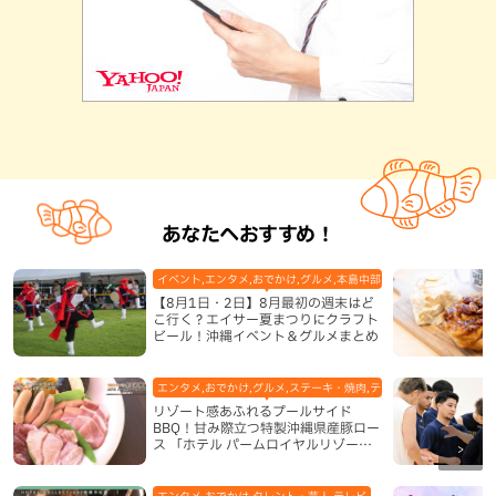
あなたへおすすめ！
イベント,エンタメ,おでかけ,グルメ,本島中部,本島北部,本島南部
【8月1日・2日】8月最初の週末はど
こ行く？エイサー夏まつりにクラフト
ビール！沖縄イベント＆グルメまとめ
エンタメ,おでかけ,グルメ,ステーキ・焼肉,テレビ,ホテル,地域,本島
リゾート感あふれるプールサイド
BBQ！甘み際立つ特製沖縄県産豚ロー
ス 「ホテル パームロイヤルリゾート
国際通り」（那覇市）
エンタメ,おでかけ,タレント・芸人,テレビ