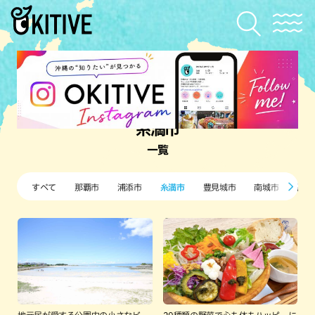
糸満市
一覧
すべて
那覇市
浦添市
糸満市
豊見城市
南城市
西原