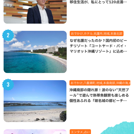
移住生活が、私にとって120点満点
になった理由
おでかけ,ホテル,名護市,地域,本島北部
なぜ名護だったのか？国内初のビー
チリゾート「コートヤード・バイ・
マリオット沖縄リゾート」に込めら
れた想い
おでかけ,八重瀬町,地域,本島南部,沖縄の海,自
沖縄南部の隠れ家！波のない“天然プ
ール”で遊んで熱帯魚観察も楽しめる
個性あふれる「玻名城の郷ビーチ」
（八重瀬町）
エンタメ,占い