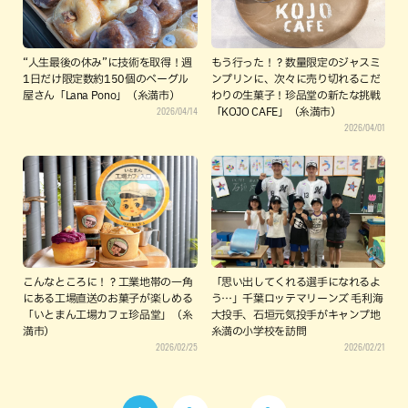
“人生最後の休み”に技術を取得！週
もう行った！？数量限定のジャスミ
1日だけ限定数約150個のベーグル
ンプリンに、次々に売り切れるこだ
屋さん「Lana Pono」（糸満市）
わりの生菓子！珍品堂の新たな挑戦
2026/04/14
「KOJO CAFE」（糸満市）
2026/04/01
こんなところに！？工業地帯の一角
「思い出してくれる選手になれるよ
にある工場直送のお菓子が楽しめる
う…」千葉ロッテマリーンズ 毛利海
「いとまん工場カフェ珍品堂」（糸
大投手、石垣元気投手がキャンプ地
満市）
糸満の小学校を訪問
2026/02/25
2026/02/21