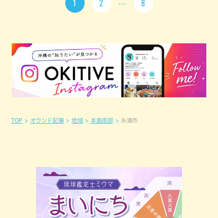
1
2
8
TOP
オウンド記事
地域
本島南部
糸満市