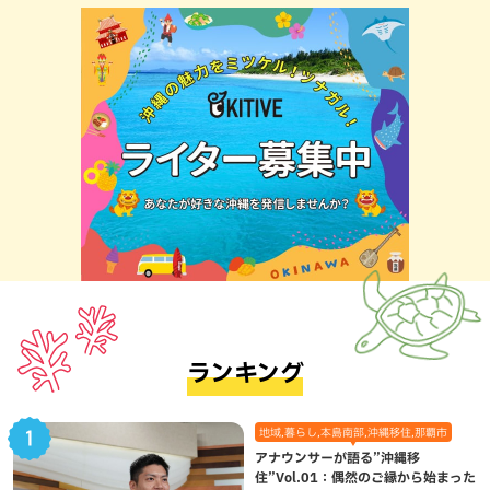
ランキング
地域,暮らし,本島南部,沖縄移住,那覇市
アナウンサーが語る”沖縄移
住”Vol.01：偶然のご縁から始まった