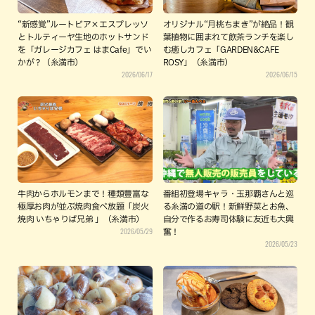
“新感覚”ルートビア×エスプレッソ
オリジナル“月桃ちまき”が絶品！観
とトルティーヤ生地のホットサンド
葉植物に囲まれて飲茶ランチを楽し
を「ガレージカフェ はまCafe」でい
む癒しカフェ「GARDEN&CAFE
かが？（糸満市）
ROSY」（糸満市）
2026/06/17
2026/06/15
牛肉からホルモンまで！種類豊富な
番組初登場キャラ・玉那覇さんと巡
極厚お肉が並ぶ焼肉食べ放題「炭火
る糸満の道の駅！新鮮野菜とお魚、
焼肉 いちゃりば兄弟 」（糸満市）
自分で作るお寿司体験に友近も大興
2026/05/29
奮！
2026/05/23