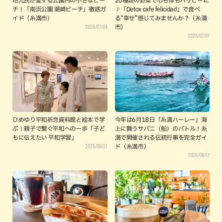
地元民が愛する公園内の小さなビー
20種類の野菜で心も体もハッピーに
チ！「南浜公園 潮崎ビーチ」徹底ガ
♪「Detox cafe felicidad」で食べ
イド（糸満市）
る“幸せ”感じてみませんか？（糸満
2026/07/04
市）
2026/07/01
ひめゆり平和祈念資料館と絵本で学
今年は6月18日「糸満ハーレー」海
ぶ！親子で繋ぐ平和への一歩「子ど
上に舞うサバニ（船）のバトル！糸
もに伝えたい 平和学習」
満で開催される伝統行事を完全ガイ
2026/06/21
ド（糸満市）
2026/06/17