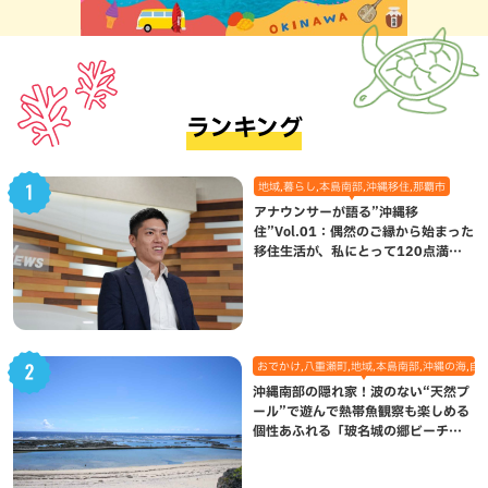
ランキング
地域,暮らし,本島南部,沖縄移住,那覇市
アナウンサーが語る”沖縄移
住”Vol.01：偶然のご縁から始まった
移住生活が、私にとって120点満点
になった理由
おでかけ,八重瀬町,地域,本島南部,沖縄の海,自
沖縄南部の隠れ家！波のない“天然プ
ール”で遊んで熱帯魚観察も楽しめる
個性あふれる「玻名城の郷ビーチ」
（八重瀬町）