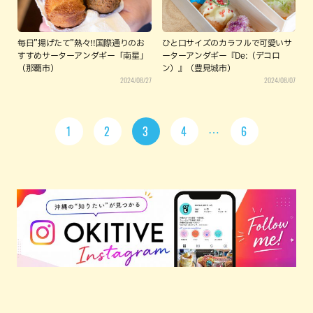
毎日”揚げたて”熱々!!国際通りのお
ひと口サイズのカラフルで可愛いサ
すすめサーターアンダギー「南星」
ーターアンダギー『De:（デコロ
（那覇市）
ン）』（豊見城市）
2024/08/27
2024/08/07
1
2
3
4
6