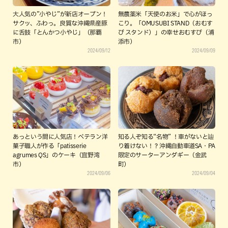
大人気の”小やじ”が新店オープン！
無農薬米「天使のお米」で心がほっ
サクッ、ふわっ。良質な沖縄県産豚
こり。「OMUSUBI STAND（おむす
に舌鼓「とんかつ小やじ」（那覇
び スタンド）」の幸せおむすび（浦
市）
添市）
2024/09/12
2024/09/09
あっという間に人気店！ベテラン洋
知る人ぞ知る“名物” ！車がないと辿
菓子職人が作る「patisserie
り着けない！？沖縄自動車道SA・PA
agrumes QS」のケーキ（宜野湾
限定のサーターアンダギー（金武
市）
町）
2024/09/06
2024/09/04