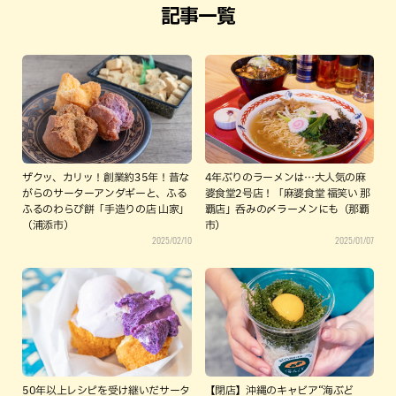
記事一覧
ザクッ、カリッ！創業約35年！昔な
4年ぶりのラーメンは…大人気の麻
がらのサーターアンダギーと、ふる
婆食堂2号店！「麻婆食堂 福笑い 那
ふるのわらび餅「手造りの店 山家」
覇店」呑みの〆ラーメンにも（那覇
（浦添市）
市）
2025/02/10
2025/01/07
50年以上レシピを受け継いだサータ
【閉店】沖縄のキャビア“海ぶど