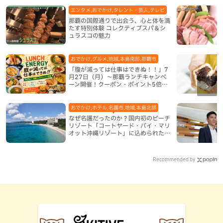
エンタメ,おでかけ,タレント・芸人,テレビ
那覇の国際通りで出会う、心と体を満
たす特別体験 コレクティブスパ＆シ
ュラスコの魅力
おでかけ,グルメ,地域,本島南部,那覇市
「腹が減っては仕事はできぬ！！」7
月27日（月）〜那覇ランチキャンペ
ーン開催！クーポン・ポイント5倍・
限定グッズが当たる12日間
おでかけ,ホテル,名護市,地域,本島北部
なぜ名護だったのか？国内初のビーチ
リゾート「コートヤード・バイ・マリ
オット沖縄リゾート」に込められた想
い
Recommended by