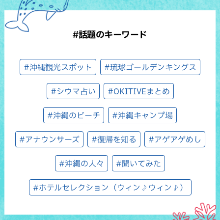
#話題のキーワード
#沖縄観光スポット
#琉球ゴールデンキングス
#シウマ占い
#OKITIVEまとめ
#沖縄のビーチ
#沖縄キャンプ場
#アナウンサーズ
#復帰を知る
#アゲアゲめし
#沖縄の人々
#聞いてみた
#ホテルセレクション（ウィン♪ウィン♪）