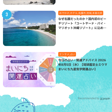
おでかけ,ホテル,名護市,地域,本島北部
なぜ名護だったのか？国内初のビー
チリゾート「コートヤード・バイ・
マリオット沖縄リゾート」に込めら
れた想い
エンタメ,占い
今日の占い・開運アドバイス 2026
年8月5日（水）【琉球鑑定士ミウマ
まいにち九星気学開運占い】
Recommended by