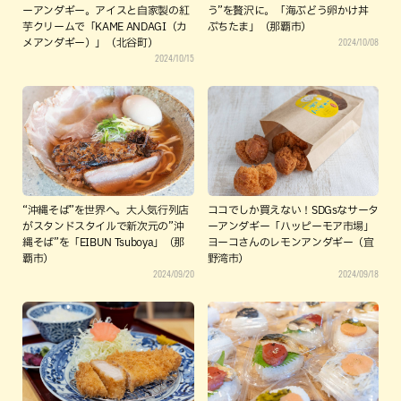
ーアンダギー。アイスと自家製の紅
う”を贅沢に。「海ぶどう卵かけ丼
芋クリームで「KAME ANDAGI（カ
ぷちたま」（那覇市）
2024/10/08
メアンダギー）」（北谷町）
2024/10/15
“沖縄そば”を世界へ。大人気行列店
ココでしか買えない！SDGsなサータ
がスタンドスタイルで新次元の”沖
ーアンダギー「ハッピーモア市場」
縄そば”を「EIBUN Tsuboya」（那
ヨーコさんのレモンアンダギー（宜
覇市）
野湾市）
2024/09/20
2024/09/18