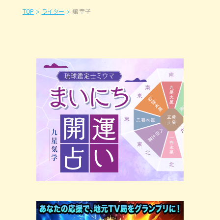
TOP
ライター
舘 幸子