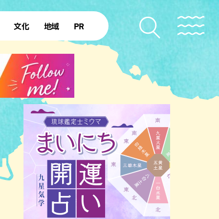
文化
地域
PR
復帰50年
本島北部
本島中部
本島南部
先島諸島
北部離島
南部離島