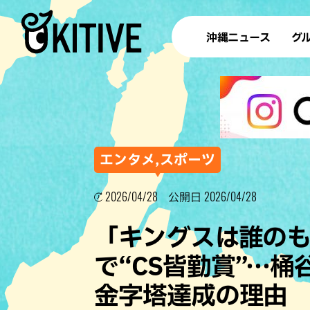
沖縄ニュース
グ
ラ
テイ
すし
沖
エンタメ,スポーツ
2026/04/28
2026/04/28
公開日
洋食・
「キングスは誰のも
ステー
で“CS皆勤賞”…
その他
金字塔達成の理由
ブッフェ