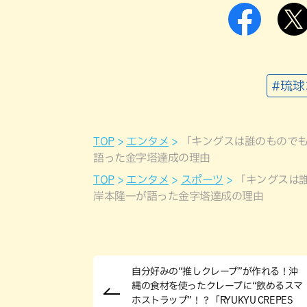
#琉
TOP
エンタメ
「キングスは誰のものでも
語った金字塔達成の理由
TOP
エンタメ
スポーツ
「キングスは誰
岸本隆一が語った金字塔達成の理由
自分好みの“推しクレープ”が作れる！沖
縄の食材を使ったクレープに“飲めるスマ
ホストラップ”！？「RYUKYU CREPES