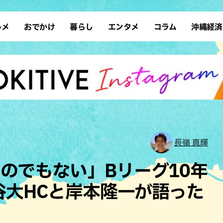
ルメ
おでかけ
暮らし
エンタメ
コラム
沖縄経済
ーメン
デート
沖縄そば
レシピ
スポーツ
ドライブ
SDGs
占い
クアウト
散歩
ファッション
カフェ
タレント・芸人
ソロ活
ローカルニュース
テレビ
・魚料理
自然
和食・日本料理
沖縄移住
イベント
子ども
沖縄旧暦行事
縄料理
歴史
アジア・エスニック
体験
中華
レジャー
イタリアン
アート
長嶺 真輝
西洋料理
ショッピング
フレンチ
ホテル
のでもない」Bリーグ10年
キ・焼肉
サウナ
焼鳥・串料理
公園
桶谷大HCと岸本隆一が語った
の肉料理
沖縄の海
居酒屋・バー
・バイキング
スイーツ