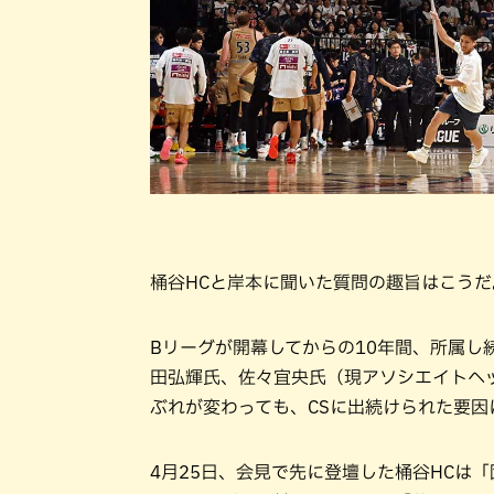
桶谷HCと岸本に聞いた質問の趣旨はこうだ
Bリーグが開幕してからの10年間、所属し
田弘輝氏、佐々宜央氏（現アソシエイトヘ
ぶれが変わっても、CSに出続けられた要因
4月25日、会見で先に登壇した桶谷HCは