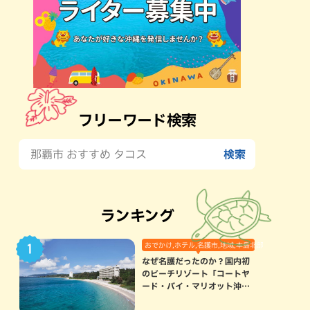
フリーワード検索
ランキング
おでかけ,ホテル,名護市,地域,本島北部
なぜ名護だったのか？国内初
のビーチリゾート「コートヤ
ード・バイ・マリオット沖縄
リゾート」に込められた想い