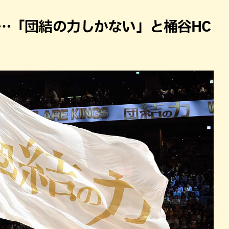
パン
カレー
バーガー
タコス・タコライス
…「団結の力しかない」と桶谷HC