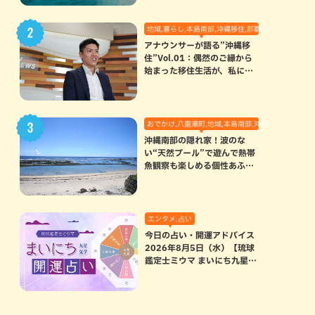
地域,暮らし,本島南部,沖縄移住,那覇市
アナウンサーが語る”沖縄移
住”Vol.01：偶然のご縁から
始まった移住生活が、私にと
って120点満点になった理由
おでかけ,八重瀬町,地域,本島南部,沖縄の海,自然
沖縄南部の隠れ家！波のな
い“天然プール”で遊んで熱帯
魚観察も楽しめる個性あふれ
る「玻名城の郷ビーチ」（八
重瀬町）
エンタメ,占い
今日の占い・開運アドバイス
2026年8月5日（水）【琉球
鑑定士ミウマ まいにち九星気
学開運占い】