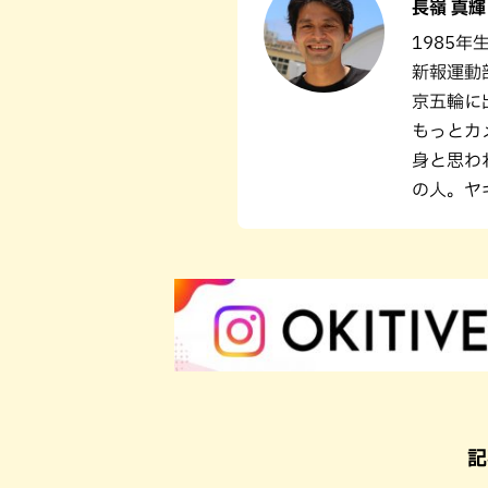
長嶺 真輝
1985
新報運動
京五輪に
もっとカ
身と思わ
の人。ヤ
記