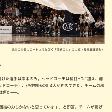
試合の合間にコート上でなびく「団結の力」の大旗（長嶺真輝撮影）
。
続けた選手は岸本のみ。ヘッドコーチは桶谷HCに加え、藤
ッドコーチ）、伊佐勉氏の計4人が務めてきた。チームの顔
は何か——。
「団結の力しかないと思っています」と即答。チームが掲げ