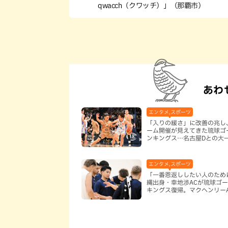
qwacch（クワッチ）」（那覇市）
あわ
エンタメ,スポーツ
「入りの緩さ」に改善の兆し
ーム開催が見えてきた琉球ゴ
ンキングス…名古屋Dとの大
つポイントは
エンタメ,スポーツ
「一番恩返ししたい人のため
縄出身・幸地渉ACが琉球ゴ
キングス復帰。マクヘンリーA
信頼を寄せる理由