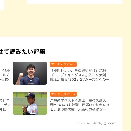
せて読みたい記事
エンタメ,スポーツ
、CSホ
「優勝したい、その思いだけ」琉球
ールデ
ゴールデンキングスに加入した大浦
一番に勝
颯太が語る“2026-27シーズンへの決
意”
エンタメ,スポーツ
に」沖
沖縄尚学ベスト４進出、左の久髙大
ールデン
瑚MAX149を計測、四番DH 末吉４の
HCに
１。夏の県大会、末吉の登板はなし
と判断していいのか
Recommended by