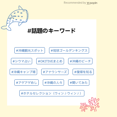
Recommended by
#話題のキーワード
#沖縄観光スポット
#琉球ゴールデンキングス
#シウマ占い
#OKITIVEまとめ
#沖縄のビーチ
#沖縄キャンプ場
#アナウンサーズ
#復帰を知る
#アゲアゲめし
#沖縄の人々
#聞いてみた
#ホテルセレクション（ウィン♪ウィン♪）