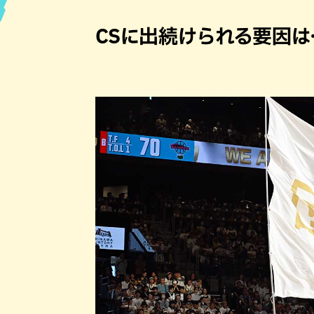
ハン
CSに出続けられる要因は