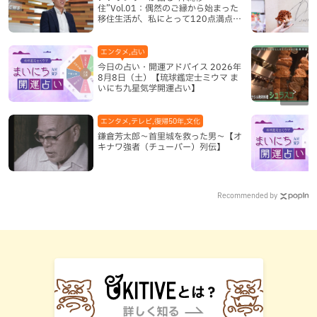
住”Vol.01：偶然のご縁から始まった
移住生活が、私にとって120点満点に
なった理由
エンタメ,占い
今日の占い・開運アドバイス 2026年
8月8日（土）【琉球鑑定士ミウマ ま
いにち九星気学開運占い】
エンタメ,テレビ,復帰50年,文化
鎌倉芳太郎～首里城を救った男～【オ
キナワ強者（チューバー）列伝】
Recommended by