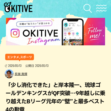
エンタメ,スポーツ
2026/05/13
2026/05/13
公開日
長嶺 真輝
「少し消化できた」と岸本隆一、琉球ゴ
ールデンキングスがQF突破…9年越しに乗
り越えたBリーグ元年の“壁”と最多ベスト
4の勲章