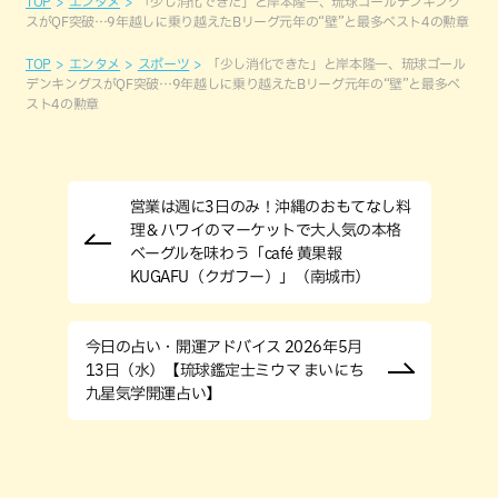
TOP
エンタメ
「少し消化できた」と岸本隆一、琉球ゴールデンキング
スがQF突破…9年越しに乗り越えたBリーグ元年の“壁”と最多ベスト4の勲章
TOP
エンタメ
スポーツ
「少し消化できた」と岸本隆一、琉球ゴール
デンキングスがQF突破…9年越しに乗り越えたBリーグ元年の“壁”と最多ベ
スト4の勲章
営業は週に3日のみ！沖縄のおもてなし料
理＆ハワイのマーケットで大人気の本格
ベーグルを味わう「café 黄果報
KUGAFU（クガフー）」（南城市）
今日の占い・開運アドバイス 2026年5月
13日（水）【琉球鑑定士ミウマ まいにち
九星気学開運占い】