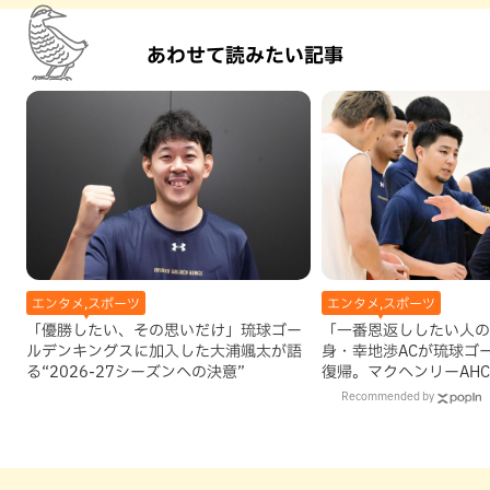
あわせて読みたい記事
エンタメ,スポーツ
エンタメ,スポーツ
「優勝したい、その思いだけ」琉球ゴー
「一番恩返ししたい人の
ルデンキングスに加入した大浦颯太が語
身・幸地渉ACが琉球ゴ
る“2026-27シーズンへの決意”
復帰。マクヘンリーAH
理由
Recommended by