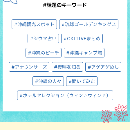
#話題のキーワード
#沖縄観光スポット
#琉球ゴールデンキングス
#シウマ占い
#OKITIVEまとめ
#沖縄のビーチ
#沖縄キャンプ場
#アナウンサーズ
#復帰を知る
#アゲアゲめし
#沖縄の人々
#聞いてみた
#ホテルセレクション（ウィン♪ウィン♪）