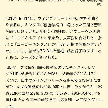
クオーターファイナルの会場となったウィングアリーナ刈谷（長嶺真輝撮
影）
2017年5月14日、ウィングアリーナ刈谷。客席が青く
染まる中、キングスが優勝候補の一角だった三河と善戦
を繰り広げていた。9年後と同様に、アウェーベンチ裏
はゴールド＆ホワイトに染まり、大声援に負けじと、会
場に「ゴーゴーキングス」の掛け声と指笛を響かせてい
た。しかし、結果は75-81で惜敗。試合終了のブザーと
ともに、シーズンが終了した。
旧bjリーグで最多4回の優勝を誇ったキングス。bjリー
グとNBLが統合して迎えたBリーグ元年の2016-17シー
ズンは、日本のメインストリームを歩んできた選手たち
がひしめくNBL勢のレベルの高さに苦しみながらも、29
勝31敗の西地区2位でCSに滑り込み、初戦のQFで、46
勝14敗という圧巻の成績で同地区を制した三河とぶつか
った。