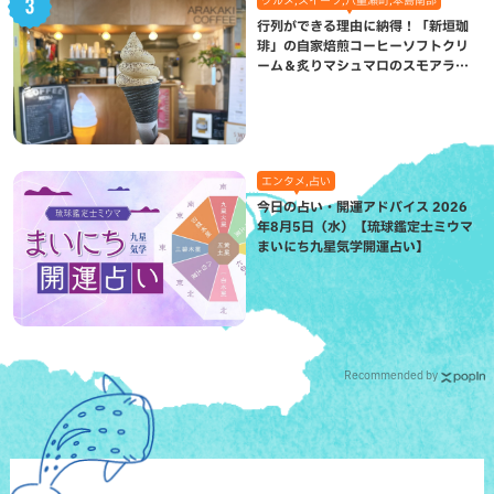
行列ができる理由に納得！「新垣珈
琲」の自家焙煎コーヒーソフトクリ
ーム＆炙りマシュマロのスモアラテ
が絶品（八重瀬町）
エンタメ,占い
今日の占い・開運アドバイス 2026
年8月5日（水）【琉球鑑定士ミウマ
まいにち九星気学開運占い】
Recommended by