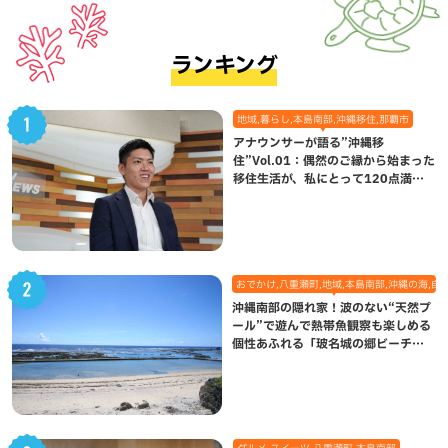
ランキング
地域,暮らし,本島南部,沖縄移住,那覇市
アナウンサーが語る”沖縄移
住”Vol.01：偶然のご縁から始まった
移住生活が、私にとって120点満点
になった理由
おでかけ,八重瀬町,地域,本島南部,沖縄の海,自
沖縄南部の隠れ家！波のない“天然プ
ール”で遊んで熱帯魚観察も楽しめる
個性あふれる「玻名城の郷ビーチ」
（八重瀬町）
グルメ,スイーツ,八重瀬町,本島南部