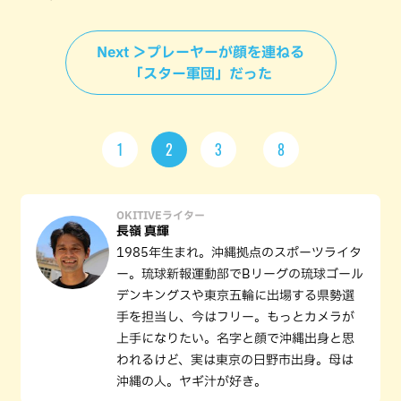
Next ＞プレーヤーが顔を連ねる
「スター軍団」だった
1
2
3
8
OKITIVEライター
長嶺 真輝
1985年生まれ。沖縄拠点のスポーツライタ
ー。琉球新報運動部でBリーグの琉球ゴール
デンキングスや東京五輪に出場する県勢選
手を担当し、今はフリー。もっとカメラが
上手になりたい。名字と顔で沖縄出身と思
われるけど、実は東京の日野市出身。母は
沖縄の人。ヤギ汁が好き。