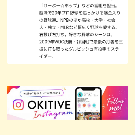
「ひーぷー☆ホップ」などの番組を担当。
趣味で20年プロ野球を追っかける筋金入り
の野球通。NPBのほか高校・大学・社会
人・独立・MLBなど幅広く野球を愛する。
右投げ右打ち。好きな野球のシーンは、
2009年WBC決勝・韓国戦で最後の打者を三
振に打ち取ったダルビッシュ有投手のスラ
イダー。