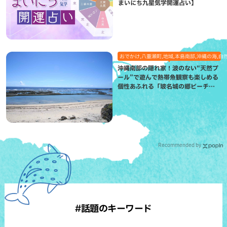
まいにち九星気学開運占い】
おでかけ,八重瀬町,地域,本島南部,沖縄の海,自
沖縄南部の隠れ家！波のない“天然プ
ール”で遊んで熱帯魚観察も楽しめる
個性あふれる「玻名城の郷ビーチ」
（八重瀬町）
Recommended by
#話題のキーワード