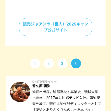
読売ジャアンツ（巨人）2025キャン
プ公式サイト
1
2
3
4
OKITIVEライター
普久原 朝弥
沖縄市出身。球陽高校を卒業後、琉球大学
へ進学、2017年に沖縄テレビ入社。報道記
者を経て、現在は制作部ディレクターとして
「友近×ありんくりんのい～あんべぇ」