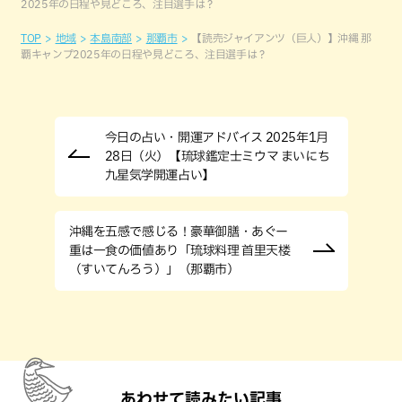
2025年の日程や見どころ、注目選手は？
TOP
地域
本島南部
那覇市
【読売ジャイアンツ（巨人）】沖縄 那
覇キャンプ2025年の日程や見どころ、注目選手は？
今日の占い・開運アドバイス 2025年1月
28日（火）【琉球鑑定士ミウマ まいにち
九星気学開運占い】
沖縄を五感で感じる！豪華御膳・あぐー
重は一食の価値あり「琉球料理 首里天楼
（すいてんろう）」（那覇市）
あわせて読みたい記事