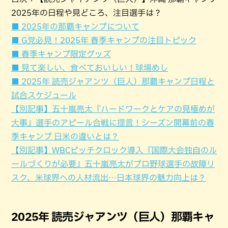
2025年の日程や見どころ、注目選手は？
■ 2025年の那覇キャンプについて
■ G党必見！2025年 春季キャンプの注目トピック
■ 春季キャンプ限定グッズ
■ 見て楽しい、食べておいしい！球場めし
■ 2025年 読売ジャアンツ（巨人）那覇キャンプ日程と
試合スケジュール
【別記事】五十嵐亮太『ハードワークとケアの見極めが
大事』選手のアピール合戦に提言！シーズン開幕前の春
季キャンプ 日米の違いとは？
【別記事】WBCピッチクロック導入『国際大会独自のル
ールづくりが必要』五十嵐亮太がプロ野球選手の故障リ
スク、米球界への人材流出…日本球界の魅力向上は？
2025年 読売ジャアンツ（巨人）那覇キャ