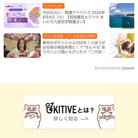
エンタメ,占い
今日の占い・開運アドバイス 2026年
8月4日（火）【琉球鑑定士ミウマ ま
いにち九星気学開運占い】
グルメ,居酒屋・バー,本島南部,那覇市
素材のポテンシャル250％！ごぼうが
主役級の絶品料理に！？”せんべろ”あ
りでハシゴ酒にもぴったり「二代目ふ
み坊亭」（那覇市）
Recommended by