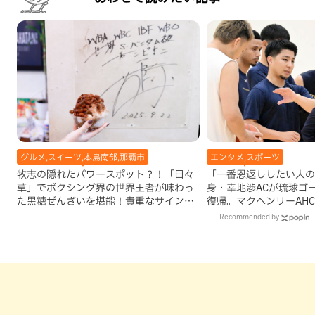
グルメ,スイーツ,本島南部,那覇市
エンタメ,スポーツ
牧志の隠れたパワースポット？！「日々
「一番恩返ししたい人の
草」でボクシング界の世界王者が味わっ
身・幸地渉ACが琉球ゴ
た黒糖ぜんざいを堪能！貴重なサインと
復帰。マクヘンリーAH
手作りケーキも要チェック（那覇市）
理由
Recommended by