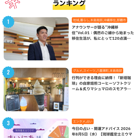
ランキング
地域,暮らし,本島南部,沖縄移住,那覇市
アナウンサーが語る”沖縄移
住”Vol.01：偶然のご縁から始まった
移住生活が、私にとって120点満点
になった理由
グルメ,スイーツ,八重瀬町,本島南部
行列ができる理由に納得！「新垣珈
琲」の自家焙煎コーヒーソフトクリ
ーム＆炙りマシュマロのスモアラテ
が絶品（八重瀬町）
エンタメ,占い
今日の占い・開運アドバイス 2026
年8月5日（水）【琉球鑑定士ミウマ