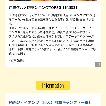
沖縄グルメ店ランキングTOP30【地域別】
「沖縄を味わい尽くす！2025年 沖縄グルメ店ランキングTOP30 地
元ローカルも観光客も食欲を満たせる名店」を地域別にお届けしま
す。
沖縄のソウルフードある沖縄そばやタコス・タコライス、サーター
アンダギーをはじめとした沖縄料理。沖縄で食べれる海鮮グルメ、
アメリカ文化が強く馴染んだ沖縄ならでは、ステーキやハンバーガ
ー店。沖縄県の食材を活かした地産地消の名店、沖縄の自然を堪能
しつつ素晴らしい沖縄グルメを堪能できるお店など、沖縄県本島の
北部・中部・南部ごとに10店舗ずつ、合計30の名店をランキング形
式で大公開！
>記事を読む
Information
読売ジャイアンツ（巨人）那覇キャンプ（一軍）