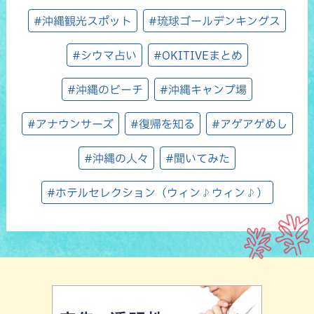
#沖縄観光スポット
#琉球ゴールデンキングス
#シウマ占い
#OKITIVEまとめ
#沖縄のビーチ
#沖縄キャンプ場
#アナウンサーズ
#復帰を知る
#アゲアゲめし
#沖縄の人々
#聞いてみた
#ホテルセレクション（ウィン♪ウィン♪）