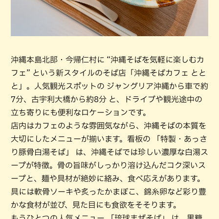
沖縄本島北部・今帰仁村に “沖縄そばを気軽に楽しむカ
フェ” という新スタイルのそば店「沖縄そばカフェ とと
と」。人気観光スポットの ジャングリア沖縄から車で約
7分、古宇利大橋から約8分 と、ドライブや観光途中の
立ち寄りにも便利なロケーションです。
店内はカフェのような雰囲気ながら、沖縄そばの本質を
大切にしたメニューが揃います。看板の 「特製・あっさ
り豚骨白湯そば」 は、沖縄そばでは珍しい濃厚な白湯ス
ープが特徴。骨の旨味がしっかり溶け込んだコク深いス
ープと、麺や具材が絶妙に絡み、食べ応えがあります。
具には軟骨ソーキや炙ったかまぼこ、錦糸卵など彩り豊
かな食材が並び、見た目にも食欲をそそります。
もうひとつの人気メニュー 「琉球まぜそば」 は、黒糖