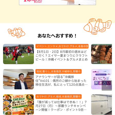
あなたへおすすめ！
イベント,エンタメ,おでかけ,グルメ,本島中部,本島北部,本島南部
【8月1日・2日】8月最初の週末はど
こ行く？エイサー夏まつりにクラフト
ビール！沖縄イベント＆グルメまとめ
地域,暮らし,本島南部,沖縄移住,那覇市
アナウンサーが語る”沖縄移
住”Vol.01：偶然のご縁から始まった
移住生活が、私にとって120点満点に
なった理由
おでかけ,グルメ,地域,本島南部,那覇市
「腹が減っては仕事はできぬ！！」7
月27日（月）〜那覇ランチキャンペ
ーン開催！クーポン・ポイント5倍・
限定グッズが当たる12日間