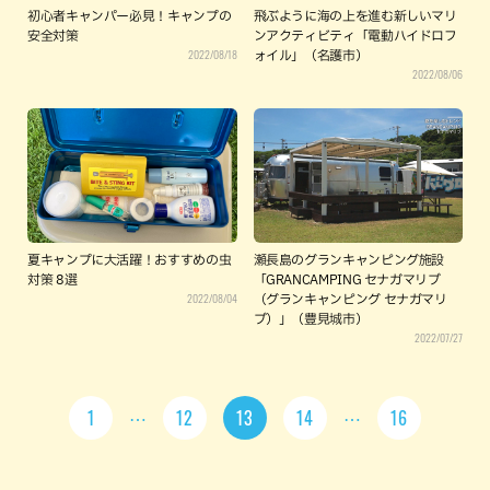
初心者キャンパー必見！キャンプの
飛ぶように海の上を進む新しいマリ
安全対策
ンアクティビティ「電動ハイドロフ
2022/08/18
ォイル」（名護市）
2022/08/06
夏キャンプに大活躍！おすすめの虫
瀬長島のグランキャンピング施設
対策 8選
「GRANCAMPING セナガマリブ
2022/08/04
（グランキャンピング セナガマリ
ブ）」（豊見城市）
2022/07/27
1
12
13
14
16