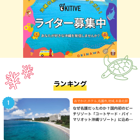
ランキング
おでかけ,ホテル,名護市,地域,本島北部
なぜ名護だったのか？国内初のビー
チリゾート「コートヤード・バイ・
マリオット沖縄リゾート」に込めら
れた想い