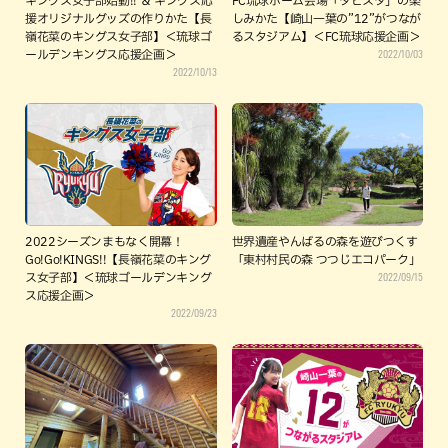
キングス女子部始動!! ＆ キングス応
FC琉球ホーム会場「タピスタ」の楽
援オリジナルグッズの作りかた【長
しみかた【崎山一葉の”12”がつなが
嶺花菜のキングス女子部】＜琉球ゴ
るスタジアム】＜FC琉球応援企画＞
2022/10/03
ールデンキングス応援企画＞
2022/10/13
2022シーズンまもなく開幕！
世界遺産やんばるの森を遊びつくす
Go!Go!KINGS!!【長嶺花菜のキング
「東村村民の森 つつじエコパーク」
2022/09/15
ス女子部】＜琉球ゴールデンキング
ス応援企画＞
2022/09/23