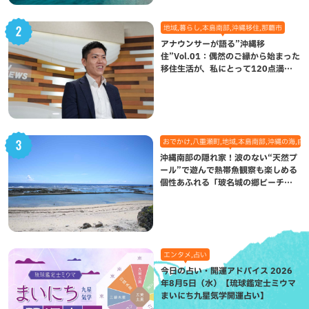
地域,暮らし,本島南部,沖縄移住,那覇市
アナウンサーが語る”沖縄移
住”Vol.01：偶然のご縁から始まった
移住生活が、私にとって120点満点
になった理由
おでかけ,八重瀬町,地域,本島南部,沖縄の海,自
沖縄南部の隠れ家！波のない“天然プ
ール”で遊んで熱帯魚観察も楽しめる
個性あふれる「玻名城の郷ビーチ」
（八重瀬町）
エンタメ,占い
今日の占い・開運アドバイス 2026
年8月5日（水）【琉球鑑定士ミウマ
まいにち九星気学開運占い】