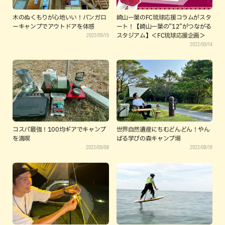
木のぬくもりが心地いい！バンガロ
崎山一葉のFC琉球応援コラムがスタ
ーキャンプでアウトドアを体感
ート！【崎山一葉の”12”がつながる
2022/09/15
スタジアム】＜FC琉球応援企画＞
2022/09/14
コスパ最強！100均ギアでキャンプ
世界自然遺産にちむどんどん！やん
を満喫
ばる学びの森キャンプ場
2022/09/08
2022/08/18