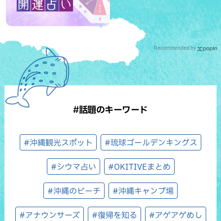
Recommended by
#話題のキーワード
#沖縄観光スポット
#琉球ゴールデンキングス
#シウマ占い
#OKITIVEまとめ
#沖縄のビーチ
#沖縄キャンプ場
#アナウンサーズ
#復帰を知る
#アゲアゲめし