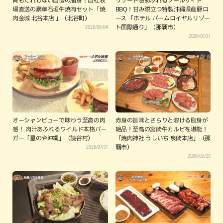
胃もたれしない自慢の脂身！自社牧
リゾート感あふれるプールサイド
場直送の豪華石垣牛焼肉セット「焼
BBQ！甘み際立つ特製沖縄県産豚ロ
肉金城 北谷本店 」（北谷町）
ース 「ホテル パームロイヤルリゾー
2026/08/04
ト国際通り」（那覇市）
2026/07/31
オーシャンビューで味わう至高の肉
赤身の旨味とさらりと溶ける脂身が
感！ 肉汁あふれるワイルド本格バー
絶品！至高の宮崎牛カルビを堪能！
ガー「星のや沖縄」（読谷村）
「焼肉神社 うしいち 泉崎本店」（那
2026/07/31
覇市）
2026/05/29