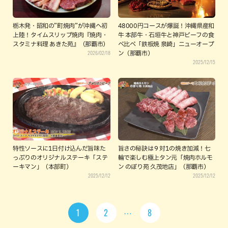
栃木発・昭和の”町焼肉”が沖縄へ初
48000円コースが爆誕！沖縄県産和
上陸！タイムスリップ焼肉『焼肉・
牛 本部牛・石垣牛と神戸ビーフの食
スタミナ料理 あきた苑』（那覇市）
べ比べ「鉄板焼 泉崎」ニューオープ
2026/02/18
ン（那覇市）
2025/12/15
特性ソースに1日付け込んだ旨味た
旨さの秘訣は９対1の焼き加減！七
っぷりのオリジナルステーキ「ステ
輪で楽しむ極上タン元「焼肉ホルモ
ーキマン」（本部町）
ン のぼり苑 久茂地店」（那覇市）
2025/12/12
2025/12/12
1
2
8