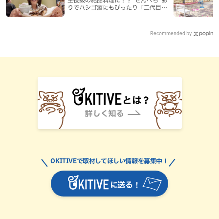
主役級の絶品料理に！？”せんべろ”あ
りでハシゴ酒にもぴったり「二代目ふ
み坊亭」（那覇市）
Recommended by
OKITIVEで取材してほしい情報を募集中！
に送る！