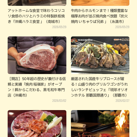
アットホームな食堂で味わうコリコ
牛肉からホルモンまで！種類豊富な
リ食感のハツとハラミの特製鉄板焼
極厚お肉が並ぶ焼肉食べ放題「炭火
き「沖縄ハラミ食堂 」（南城市）
焼肉 いちゃりば兄弟 」（糸満市）
2026/05/29
2026/05/29
［開店］50年超の歴史が裏付ける信
厳選された国産牛リブロースが躍
頼と実績「焼肉 稲嶺家」がオープ
る！山盛り肉のグリルワゴンがうれ
ン！餌からこだわる、黒毛和牛専門
しいランチビュッフェ「琉球オリオ
店（沖縄市）
ンホテル 那覇国際通り」（那覇市）
2026/03/02
2026/02/27