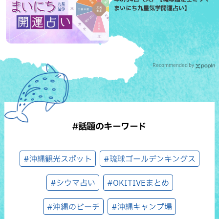
まいにち九星気学開運占い】
Recommended by
#話題のキーワード
#沖縄観光スポット
#琉球ゴールデンキングス
#シウマ占い
#OKITIVEまとめ
#沖縄のビーチ
#沖縄キャンプ場