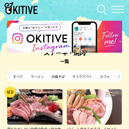
ステーキ・焼肉
一覧
すべて
ラーメン
沖縄そば
テイクアウト
カフェ
すし・