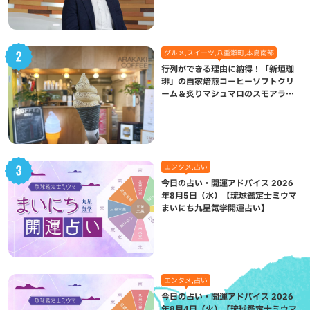
グルメ,スイーツ,八重瀬町,本島南部
行列ができる理由に納得！「新垣珈
琲」の自家焙煎コーヒーソフトクリ
ーム＆炙りマシュマロのスモアラテ
が絶品（八重瀬町）
エンタメ,占い
今日の占い・開運アドバイス 2026
年8月5日（水）【琉球鑑定士ミウマ
まいにち九星気学開運占い】
エンタメ,占い
今日の占い・開運アドバイス 2026
年8月4日（火）【琉球鑑定士ミウマ