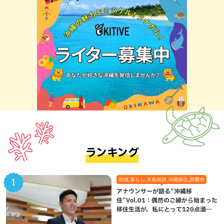
ランキング
地域,暮らし,本島南部,沖縄移住,那覇市
アナウンサーが語る”沖縄移
住”Vol.01：偶然のご縁から始まった
移住生活が、私にとって120点満点
になった理由