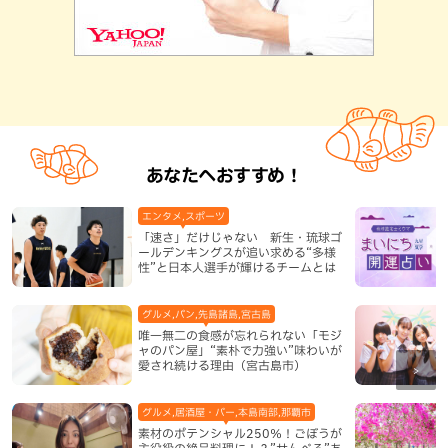
あなたへおすすめ！
エンタメ,スポーツ
「速さ」だけじゃない 新生・琉球ゴ
ールデンキングスが追い求める“多様
性”と日本人選手が輝けるチームとは
グルメ,パン,先島諸島,宮古島
唯一無二の食感が忘れられない「モジ
ャのパン屋」“素朴で力強い”味わいが
愛され続ける理由（宮古島市）
グルメ,居酒屋・バー,本島南部,那覇市
素材のポテンシャル250％！ごぼうが