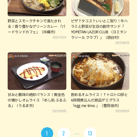
野菜とスモークチキンで満たされ
ピザ？タコス？いいとこ取り！牛ハ
る！香り豊かなグリーンカレー 「バ
ラミと野菜が主役の創作サンド「
ードランドカフェ」（沖縄市）
YOMITAN LAZOR CLUB （ヨミタン
2025/10/24
ラソール クラブ）」（読谷村）
2025/09/26
甘みと酸味の絶妙バランス！黄金色
飲めるオムライス！？トロトロ卵と
の懐かしオムライス 「めし処 ふるふ
6時間煮込んだ絶品デミグラス
る」（うるま市）
「egg me time. 」（豊見城市）
2025/09/05
2025/09/05
1
2
13