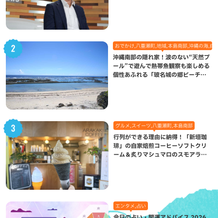
になった理由
おでかけ,八重瀬町,地域,本島南部,沖縄の海,自
沖縄南部の隠れ家！波のない“天然プ
ール”で遊んで熱帯魚観察も楽しめる
個性あふれる「玻名城の郷ビーチ」
（八重瀬町）
グルメ,スイーツ,八重瀬町,本島南部
行列ができる理由に納得！「新垣珈
琲」の自家焙煎コーヒーソフトクリ
ーム＆炙りマシュマロのスモアラテ
が絶品（八重瀬町）
エンタメ,占い
今日の占い・開運アドバイス 2026