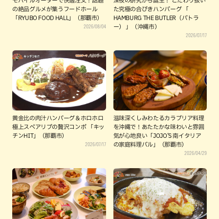
モバイルオーダーで快適注文！話題
深夜の研究から誕生！ こだわり抜い
の絶品グルメが集うフードホール
た究極の合びきハンバーグ 「
「RYUBO FOOD HALL」（那覇市）
HAMBURG THE BUTLER（バトラ
2026/08/04
ー） 」（沖縄市）
2026/07/17
黄金比の肉汁ハンバーグ＆ホロホロ
滋味深くしみわたるカラブリア料理
極上スペアリブの贅沢コンボ 「キッ
を沖縄で！あたたかな味わいと雰囲
チンHIT」（那覇市）
気が心地良い「JOJO’S 南イタリア
2026/07/17
の家庭料理バル」（那覇市）
2026/04/29