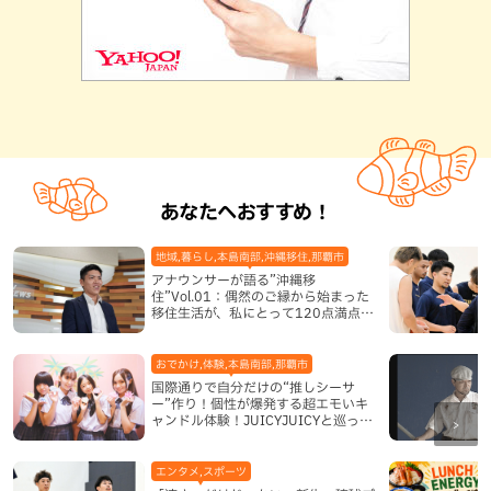
あなたへおすすめ！
地域,暮らし,本島南部,沖縄移住,那覇市
アナウンサーが語る”沖縄移
住”Vol.01：偶然のご縁から始まった
移住生活が、私にとって120点満点に
なった理由
おでかけ,体験,本島南部,那覇市
国際通りで自分だけの“推しシーサ
ー”作り！個性が爆発する超エモいキ
ャンドル体験！JUICYJUICYと巡って
沖縄新定番を探す
エンタメ,スポーツ