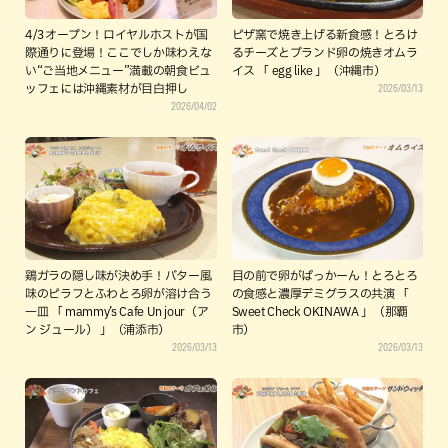
4/3オープン！ロイヤルホストが国
ピザ窯で焼き上げる新食感！とろけ
際通りに登場！ここでしか味わえな
るチーズとブランド卵の焼きオムラ
い“ご当地メニュー”満載の朝食ビュ
イス 「 egg like 」（沖縄市）
2026/03/13
ッフェには沖縄素材が目白押し
2026/04/02
鶏ガラの隠し味が決め手！バター風
目の前で卵がぱっかーん！とろとろ
味のピラフとふわとろ卵が溶け合う
の食感と濃厚デミグラスの共演 「
一皿 「 mammy’s Cafe Un jour（ア
Sweet Check OKINAWA 」（那覇
ン ジュール） 」（浦添市）
市）
2026/03/13
2026/03/13