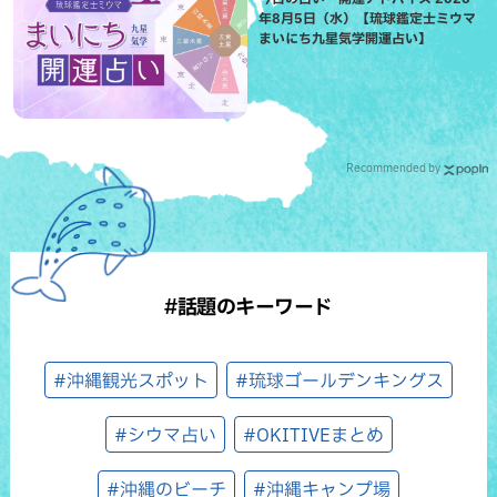
年8月5日（水）【琉球鑑定士ミウマ
まいにち九星気学開運占い】
Recommended by
#話題のキーワード
#沖縄観光スポット
#琉球ゴールデンキングス
#シウマ占い
#OKITIVEまとめ
#沖縄のビーチ
#沖縄キャンプ場