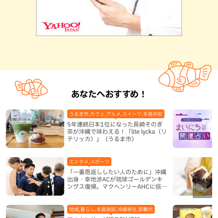
あなたへおすすめ！
うるま市,カフェ,グルメ,スイーツ,本島中部
5年連続日本1位になった長崎そのぎ
茶が沖縄で味わえる！「lite lycka（リ
テリッカ）」（うるま市）
エンタメ,スポーツ
「一番恩返ししたい人のために」沖縄
出身・幸地渉ACが琉球ゴールデンキ
ングス復帰。マクヘンリーAHCに信頼
を寄せる理由
地域,暮らし,本島南部,沖縄移住,那覇市