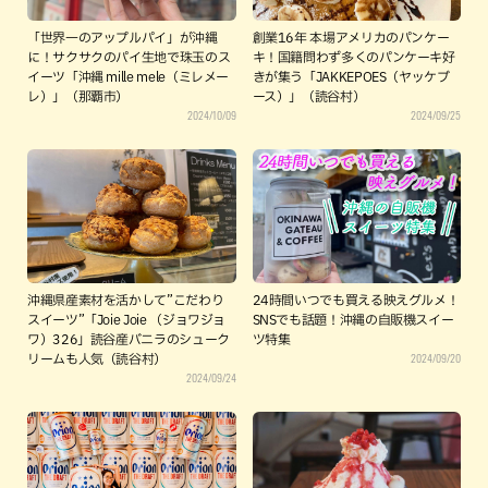
「世界一のアップルパイ」が沖縄
創業16年 本場アメリカのパンケー
に！サクサクのパイ生地で珠玉のス
キ！国籍問わず多くのパンケーキ好
イーツ「沖縄 mille mele（ミレメー
きが集う「JAKKEPOES（ヤッケブ
レ）」（那覇市）
ース）」（読谷村）
2024/10/09
2024/09/25
沖縄県産素材を活かして”こだわり
24時間いつでも買える映えグルメ！
スイーツ”「Joie Joie （ジョワジョ
SNSでも話題！沖縄の自販機スイー
ワ）326」読谷産バニラのシューク
ツ特集
2024/09/20
リームも人気（読谷村）
2024/09/24