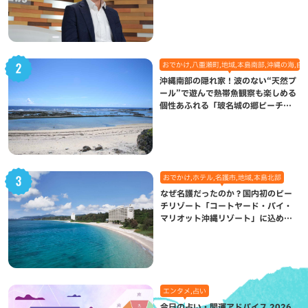
になった理由
おでかけ,八重瀬町,地域,本島南部,沖縄の海,自
沖縄南部の隠れ家！波のない“天然プ
ール”で遊んで熱帯魚観察も楽しめる
個性あふれる「玻名城の郷ビーチ」
（八重瀬町）
おでかけ,ホテル,名護市,地域,本島北部
なぜ名護だったのか？国内初のビー
チリゾート「コートヤード・バイ・
マリオット沖縄リゾート」に込めら
れた想い
エンタメ,占い
今日の占い・開運アドバイス 2026