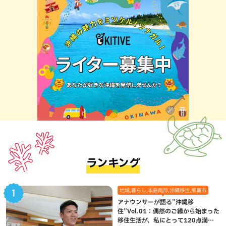
ランキング
地域,暮らし,本島南部,沖縄移住,那覇市
アナウンサーが語る”沖縄移
住”Vol.01：偶然のご縁から始まった
移住生活が、私にとって120点満点