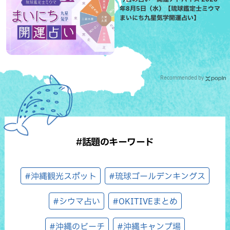
年8月5日（水）【琉球鑑定士ミウマ
まいにち九星気学開運占い】
Recommended by
#話題のキーワード
#沖縄観光スポット
#琉球ゴールデンキングス
#シウマ占い
#OKITIVEまとめ
#沖縄のビーチ
#沖縄キャンプ場