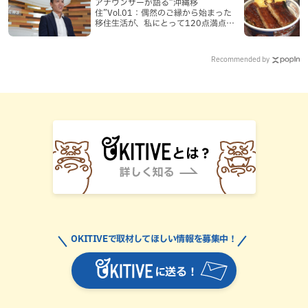
アナウンサーが語る”沖縄移
住”Vol.01：偶然のご縁から始まった
移住生活が、私にとって120点満点に
なった理由
Recommended by
OKITIVEで取材してほしい情報を募集中！
に送る！