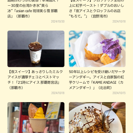
超絶ふわっふわ食感！本場超え？
【夜スイーツ】クロワッサン生地の
−30度の台湾かき氷“美ら
上に紅芋ペースト！ダブルのおいし
冰”「asian cafe 琉球美ら雪 那覇
さ「夜アイスとクロッフルのお店
店」（那覇市）
“もろて。”」（宜野湾市）
2024/10/30
2024/10/18
【夜スイーツ】あっさりしたミルク
50年以上レシピを受け継いだサータ
アイスが濃厚チェコとベストマッ
ーアンダギー。アイスと自家製の紅
チ！「21時にアイス 那覇寄宮店」
芋クリームで「KAME ANDAGI（カ
（那覇市）
メアンダギー）」（北谷町）
2024/10/18
2024/10/15