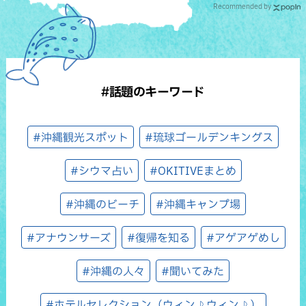
Recommended by
#話題のキーワード
#沖縄観光スポット
#琉球ゴールデンキングス
#シウマ占い
#OKITIVEまとめ
#沖縄のビーチ
#沖縄キャンプ場
#アナウンサーズ
#復帰を知る
#アゲアゲめし
#沖縄の人々
#聞いてみた
#ホテルセレクション（ウィン♪ウィン♪）