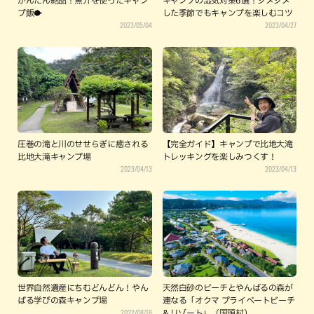
かんたん絶品！魚介を使ったキャン
キャンプの湿気対策6選！ジメジメ
プ飯🐡
した季節でもキャンプを楽しむコツ
2023/05/04
2023/04/27
圧巻の滝と川のせせらぎに癒される
【完全ガイド】キャンプで比地大滝
比地大滝キャンプ場
トレッキングを楽しみつくす！
2023/04/13
2023/04/13
世界自然遺産にちむどんどん！やん
天然白砂のビーチとやんばるの森が
ばる学びの森キャンプ場
連なる「オクマ プライベートビーチ
2022/08/18
& リゾート」（国頭村）