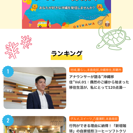
ランキング
地域,暮らし,本島南部,沖縄移住,那覇市
アナウンサーが語る”沖縄移
住”Vol.01：偶然のご縁から始まった
移住生活が、私にとって120点満点
になった理由
グルメ,スイーツ,八重瀬町,本島南部
行列ができる理由に納得！「新垣珈
琲」の自家焙煎コーヒーソフトクリ