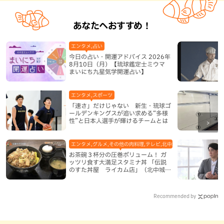
あなたへおすすめ！
エンタメ,占い
今日の占い・開運アドバイス 2026年
8月10日（月）【琉球鑑定士ミウマ
まいにち九星気学開運占い】
エンタメ,スポーツ
「速さ」だけじゃない 新生・琉球ゴ
ールデンキングスが追い求める“多様
性”と日本人選手が輝けるチームとは
エンタメ,グルメ,その他の肉料理,テレビ,北中城村,地域,本島中部
お茶碗３杯分の圧巻ボリューム！ ガ
ッツリ食す大満足スタミナ丼 「伝説
のすた丼屋 ライカム店」（北中城
村）
Recommended by