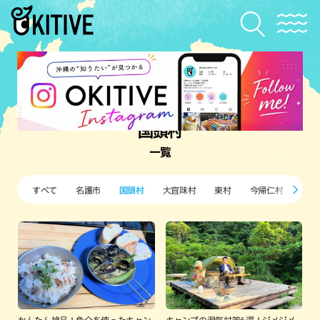
国頭村
一覧
すべて
名護市
国頭村
大宜味村
東村
今帰仁村
本部