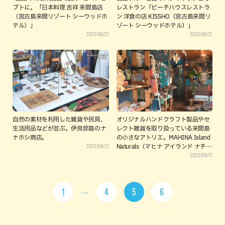
プトに。「日本料理 吉祥 来間島店
レストラン「ビーチハウスレストラ
（宮古島来間リゾート シーウッドホ
ン 洋食の店 KISSHO（宮古島来間リ
テル）」
ゾート シーウッドホテル）」
2022/06/21
2022/06/21
自然の素材を利用した雑貨や民具、
オリジナルハンドクラフト製品やセ
生活用品などが並ぶ。伊良部島のナ
レクト雑貨を取り扱っている来間島
ナホシ商店。
の小さなアトリエ。MAHINA Island
2022/04/12
Naturals（マヒナ アイランド ナチュ
2022/04/11
ラルズ）
1
4
5
6