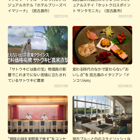
ジュアルホテル「ホテルブリーズベ
ュアルステイ「ホットクロスポイン
イマリーナ」（宮古島市）
ト サンタモニカ」（宮古島市）
2022/12/10
2022/11/26
「サトウキビは島の宝」物価高の影
変わる時代のなかで変わらない“お
響でこれまでにない苦境に立たされ
いしさ”を 宮古島のイタリアン「ド
ているサトウキビ農家
ンコリism」
2022/11/09
2022/06/22
”銀座の味を来間島で食す”をコンセ
宮古ブルーと白のスタイリッシュな