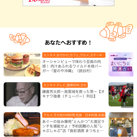
あなたへおすすめ！
エンタメ,おでかけ,カフェ,グルメ,ステーキ・焼肉,テレビ,ハンバーガ
オーシャンビューで味わう至高の肉
感！ 肉汁あふれるワイルド本格バー
ガー「星のや沖縄」（読谷村）
エンタメ,テレビ,復帰50年,文化
鎌倉芳太郎～首里城を救った男～【オ
キナワ強者（チューバー）列伝】
グルメ,その他の肉料理,和食・日本料理,本島南部,那覇市
あぐーの旨み爆発“とんかつ”大満足ラ
ンチを堪能せよ！予約困難の人気“し
ゃぶしゃぶ”店『食彩酒房 まつもと』
平日限定でオープン（那覇市）