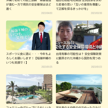
沖縄で初めての図上訓練 軍備増強
陸自石垣駐屯地開設 住民投票を求め
が進む一方で県民の安全確保はほど
た若者の思い「互いの意見を尊重し
遠く
て正解を探るきっかけを」
2023/04/03
2023/03/30
スポーツに食に酒に・・・今年もよ
台湾有事の可能性は？ 安全保障政策
ろしくお願いします！【稲嶺羊輔の
に翻弄された沖縄から国防を見つめ
いつも笑顔で！】
る
2023/01/25
2023/01/23
ファミリーやグループにうれしいカ
宮古島の大自然の中でゆったりカジ