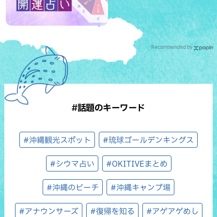
Recommended by
#話題のキーワード
#沖縄観光スポット
#琉球ゴールデンキングス
#シウマ占い
#OKITIVEまとめ
#沖縄のビーチ
#沖縄キャンプ場
#アナウンサーズ
#復帰を知る
#アゲアゲめし