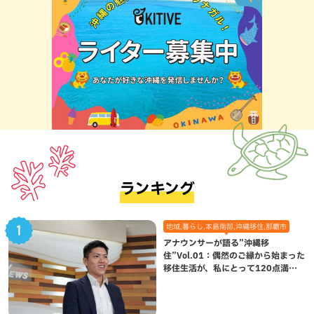
ランキング
地域,暮らし,本島南部,沖縄移住,那覇市
アナウンサーが語る”沖縄移
住”Vol.01：偶然のご縁から始まった
移住生活が、私にとって120点満点
になった理由