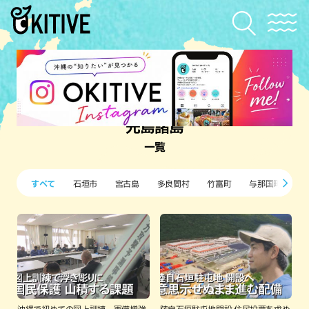
先島諸島
一覧
すべて
石垣市
宮古島
多良間村
竹富町
与那国町
波