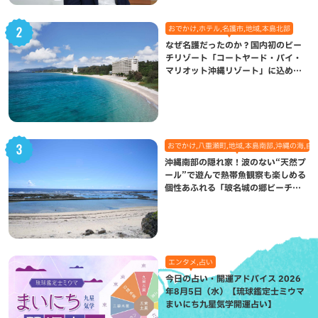
おでかけ,ホテル,名護市,地域,本島北部
なぜ名護だったのか？国内初のビー
チリゾート「コートヤード・バイ・
マリオット沖縄リゾート」に込めら
れた想い
おでかけ,八重瀬町,地域,本島南部,沖縄の海,自
沖縄南部の隠れ家！波のない“天然プ
ール”で遊んで熱帯魚観察も楽しめる
個性あふれる「玻名城の郷ビーチ」
（八重瀬町）
エンタメ,占い
今日の占い・開運アドバイス 2026
年8月5日（水）【琉球鑑定士ミウマ
まいにち九星気学開運占い】