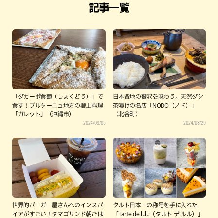
記事一覧
「ダカーポ食萄（しょくどう）」で
日本各地の贅沢を味わう。天然ダシ
食す！ブルターニュ地方の郷土料理
茶漬けの名店「NODO（ノド）」
「ガレット」（沖縄市）
（北谷町）
2024/09/05
2024/08/29
世界的バーガー屋さんへのインスパ
タルト日本一の称号を手に入れた
イアがすごい！タマゴサンド朝ごは
「Tarte de lulu（タルト デ ルル）」