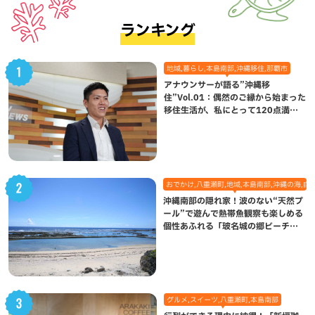
ランキング
地域,暮らし,本島南部,沖縄移住,那覇市
アナウンサーが語る”沖縄移
住”Vol.01：偶然のご縁から始まった
移住生活が、私にとって120点満点
になった理由
おでかけ,八重瀬町,地域,本島南部,沖縄の海,自
沖縄南部の隠れ家！波のない“天然プ
ール”で遊んで熱帯魚観察も楽しめる
個性あふれる「玻名城の郷ビーチ」
（八重瀬町）
グルメ,スイーツ,八重瀬町,本島南部