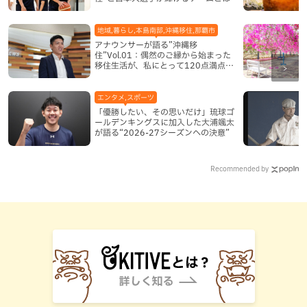
地域,暮らし,本島南部,沖縄移住,那覇市
アナウンサーが語る”沖縄移
住”Vol.01：偶然のご縁から始まった
移住生活が、私にとって120点満点に
なった理由
エンタメ,スポーツ
「優勝したい、その思いだけ」琉球ゴ
ールデンキングスに加入した大浦颯太
が語る“2026-27シーズンへの決意”
Recommended by