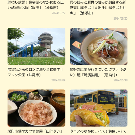
球技し放題！住宅街のなかにある広
貝の旨みと豚骨の甘みが融合する新
い諸見里公園【園田】（沖縄市）
感覚沖縄そば「貝出汁沖縄そばキセ
2024/07/22
キ.」（浦添市）
2024/06/25
展望台からのロング滑り台に夢中！
麺好き店主が行きついたクファ（硬
マンタ公園（沖縄市）
い）麺「崎濱製麺」（恩納村）
2024/06/04
2024/05/30
栄町市場のカツオ節屋「出汁ダシ」
タコスのなかにライス！黄色いバス