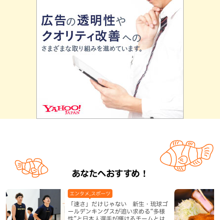
あなたへおすすめ！
エンタメ,スポーツ
「速さ」だけじゃない 新生・琉球ゴ
ールデンキングスが追い求める“多様
性”と日本人選手が輝けるチームとは