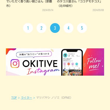
でいただく香り高い朝ごはん（那覇
のタコス屋さん「ココデモタコス」
市）
（北中城村）
2024/05/14
2024/05/08
1
2
3
4
5
TOP
ライター
マツバヤシ ノゾミ（OFNE）