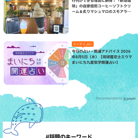
行列ができる理由に納得！「新垣珈
琲」の自家焙煎コーヒーソフトクリ
ーム＆炙りマシュマロのスモアラテ
が絶品（八重瀬町）
エンタメ,占い
今日の占い・開運アドバイス 2026
年8月5日（水）【琉球鑑定士ミウマ
まいにち九星気学開運占い】
Recommended by
#話題のキーワード