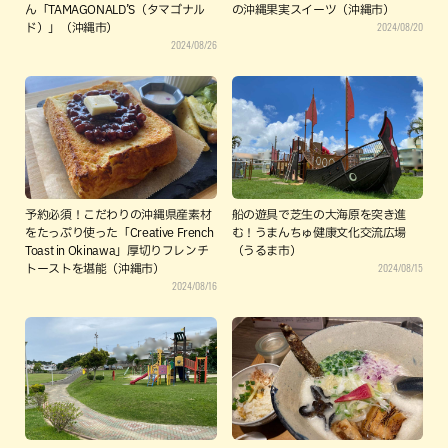
ん「TAMAGONALD’S（タマゴナル
の沖縄果実スイーツ（沖縄市）
2024/08/20
ド）」（沖縄市）
2024/08/26
予約必須！こだわりの沖縄県産素材
船の遊具で芝生の大海原を突き進
をたっぷり使った「Creative French
む！うまんちゅ健康文化交流広場
Toast in Okinawa」厚切りフレンチ
（うるま市）
2024/08/15
トーストを堪能（沖縄市）
2024/08/16