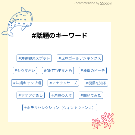
Recommended by
#話題のキーワード
#沖縄観光スポット
#琉球ゴールデンキングス
#シウマ占い
#OKITIVEまとめ
#沖縄のビーチ
#沖縄キャンプ場
#アナウンサーズ
#復帰を知る
#アゲアゲめし
#沖縄の人々
#聞いてみた
#ホテルセレクション（ウィン♪ウィン♪）