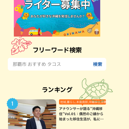
フリーワード検索
ランキング
地域,暮らし,本島南部,沖縄移住,那覇市
アナウンサーが語る”沖縄移
住”Vol.01：偶然のご縁から
始まった移住生活が、私にと
って120点満点になった理由