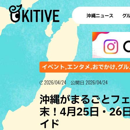
沖縄ニュース
グ
ラ
テイ
すし
沖
イベント,エンタメ,おでかけ,グル
2026/04/24
2026/04/24
公開日
洋食・
沖縄がまるごとフェ
ステー
末！4月25日・26
その他
イド
ブッフェ