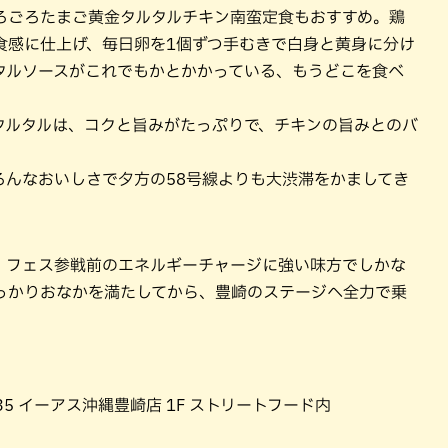
ろごろたまご黄金タルタルチキン南蛮定食もおすすめ。鶏
食感に仕上げ、毎日卵を1個ずつ手むきで白身と黄身に分け
タルソースがこれでもかとかかっている、もうどこを食べ
。
タルタルは、コクと旨みがたっぷりで、チキンの旨みとのバ
ろんなおいしさで夕方の58号線よりも大渋滞をかましてき
、フェス参戦前のエネルギーチャージに強い味方でしかな
っかりおなかを満たしてから、豊崎のステージへ全力で乗
-35 イーアス沖縄豊崎店 1F ストリートフード内