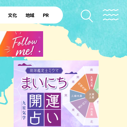
文化
地域
PR
復帰50年
本島北部
本島中部
本島南部
先島諸島
北部離島
南部離島