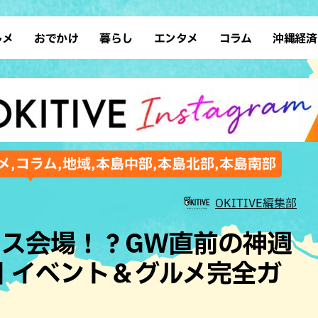
ルメ
おでかけ
暮らし
エンタメ
コラム
沖縄経済
ーメン
デート
沖縄そば
レシピ
スポーツ
ドライブ
SDGs
占い
クアウト
散歩
ファッション
カフェ
タレント・芸人
ソロ活
ローカルニュース
テレビ
・魚料理
自然
和食・日本料理
沖縄移住
イベント
子ども
沖縄旧暦行事
縄料理
歴史
アジア・エスニック
体験
メ,コラム,地域,本島中部,本島北部,本島南部
中華
レジャー
イタリアン
アート
OKITIVE編集部
西洋料理
ショッピング
フレンチ
ホテル
ス会場！？GW直前の神週
キ・焼肉
サウナ
焼鳥・串料理
公園
日 イベント＆グルメ完全ガ
の肉料理
沖縄の海
居酒屋・バー
・バイキング
スイーツ