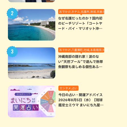
おでかけ,ホテル,名護市,地域,本島北部
なぜ名護だったのか？国内初
のビーチリゾート「コートヤ
ード・バイ・マリオット沖縄
リゾート」に込められた想い
おでかけ,八重瀬町,地域,本島南部,沖縄の海,自然
沖縄南部の隠れ家！波のな
い“天然プール”で遊んで熱帯
魚観察も楽しめる個性あふれ
る「玻名城の郷ビーチ」（八
重瀬町）
エンタメ,占い
今日の占い・開運アドバイス
2026年8月5日（水）【琉球
鑑定士ミウマ まいにち九星気
学開運占い】