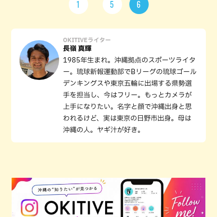
1
5
6
OKITIVEライター
長嶺 真輝
1985年生まれ。沖縄拠点のスポーツライタ
ー。琉球新報運動部でBリーグの琉球ゴール
デンキングスや東京五輪に出場する県勢選
手を担当し、今はフリー。もっとカメラが
上手になりたい。名字と顔で沖縄出身と思
われるけど、実は東京の日野市出身。母は
沖縄の人。ヤギ汁が好き。