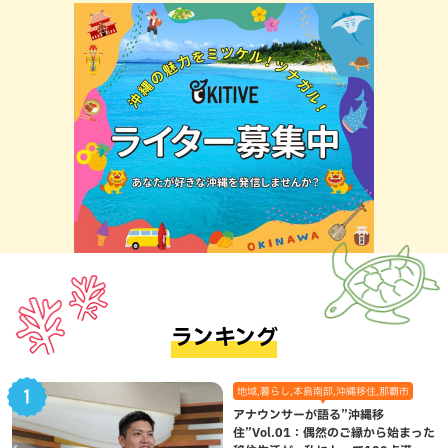
ランキング
地域,暮らし,本島南部,沖縄移住,那覇市
アナウンサーが語る”沖縄移
住”Vol.01：偶然のご縁から始まった