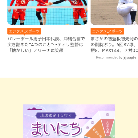
エンタメ,スポーツ
エンタメ,スポーツ
バレーボール男子日本代表、沖縄合宿で
まさかの初登板初先発の
突き詰めた“4つのこと”…ティリ監督は
の剛腕ぶり。6回87球
「懐かしい」アリーナに笑顔
振8、MAX144、７対
学決勝進出
Recommended by