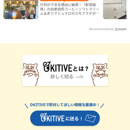
行列ができる理由に納得！「新垣珈
琲」の自家焙煎コーヒーソフトクリー
ム＆炙りマシュマロのスモアラテが絶
品（八重瀬町）
Recommended by
OKITIVEで取材してほしい情報を募集中！
に送る！