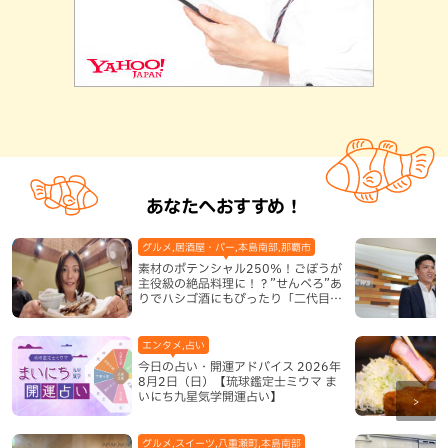
あなたへおすすめ！
グルメ,居酒屋・バー,本島南部,那覇市
素材のポテンシャル250％！ごぼうが
主役級の絶品料理に！？”せんべろ”あ
りでハシゴ酒にもぴったり「二代目ふ
み坊亭」（那覇市）
エンタメ,占い
今日の占い・開運アドバイス 2026年
8月2日（日）【琉球鑑定士ミウマ ま
いにち九星気学開運占い】
グルメ,スイーツ,八重瀬町,本島南部