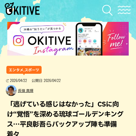
エンタメ,スポーツ
2026/04/22
2026/04/22
公開日
長嶺 真輝
「逃げている感じはなかった」CSに向
け“覚悟”を深める琉球ゴールデンキング
ス…平良彰吾らバックアップ陣も準備
着々