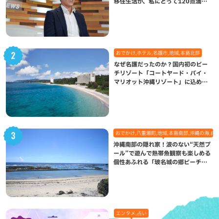
移住生活が、私にとって120点満点
になった理由
おでかけ,ホテル,名護市,地域,本島北部
なぜ名護だったのか？国内初のビー
チリゾート「コートヤード・バイ・
マリオット沖縄リゾート」に込めら
れた想い
おでかけ,八重瀬町,地域,本島南部,沖縄の海,自
沖縄南部の隠れ家！波のない“天然プ
ール”で遊んで熱帯魚観察も楽しめる
個性あふれる「玻名城の郷ビーチ」
（八重瀬町）
エンタメ,占い