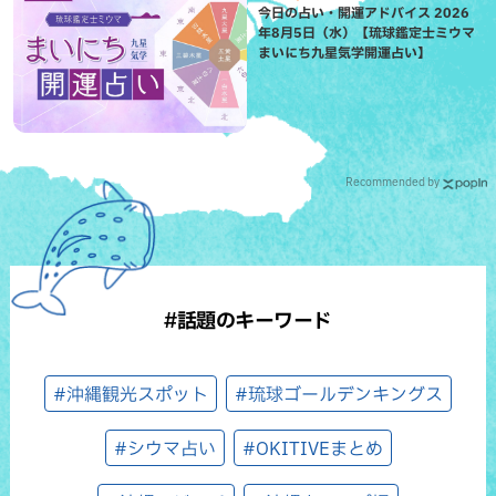
今日の占い・開運アドバイス 2026
年8月5日（水）【琉球鑑定士ミウマ
まいにち九星気学開運占い】
Recommended by
#話題のキーワード
#沖縄観光スポット
#琉球ゴールデンキングス
#シウマ占い
#OKITIVEまとめ