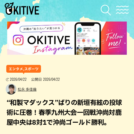
エンタメ,スポーツ
2026/04/22
2026/04/22
公開日
松永 多佳倫
“和製マダックス”ばりの新垣有絃の投球
術に圧巻！春季九州大会一回戦沖尚対鹿
屋中央は8対1で沖尚ゴールド勝利。