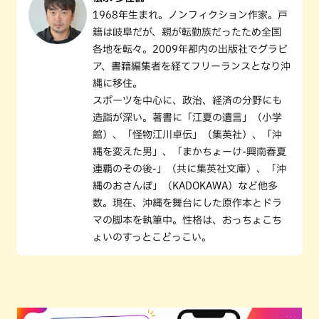
1968年生まれ。ノンフィクション作家。戸
籍は岐阜だが、親が転勤族だったため全国
各地を転々。2009年都内の出版社でグラビ
ア、書籍編集者を経てフリーランスとなり沖
縄に移住。
スポーツを中心に、政治、経済の分野にも
造詣が深い。著書に「江夏の遺言」（小学
館）、「怪物江川卓伝」（集英社）、「沖
縄を変えた男」、「まかちょーけ-興南春夏
連覇のその後-」（共に集英社文庫）、「沖
縄のおさんぽ」（KADOKAWA）など他多
数。現在、沖縄を舞台にした原作本とドラ
マの脚本を執筆中。性格は、おっちょこち
ょいのすっとこどっこい。