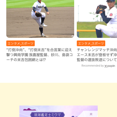
エンタメ,スポーツ
エンタメ,スポーツ
“打倒沖尚”、“打倒末吉”を合言葉に迎え
チャンレンジマッチ沖尚
撃つ興南学園 我喜屋監督、砂川、島袋コ
エース末吉が登板せず沖
ーチの末吉包囲網とは!?
監督の選抜敗退について
た鼓舞とは
Recommended by