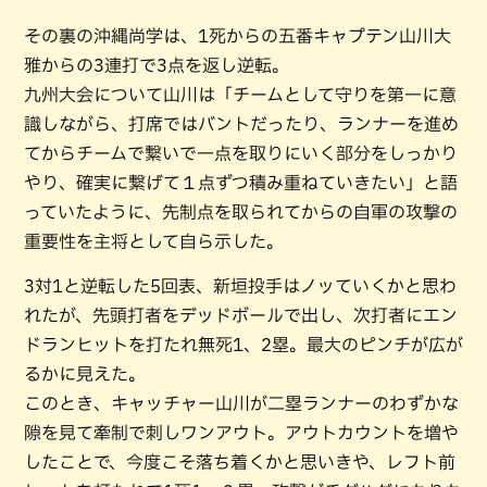
その裏の沖縄尚学は、1死からの五番キャプテン山川大
雅からの3連打で3点を返し逆転。
九州大会について山川は「チームとして守りを第一に意
識しながら、打席ではバントだったり、ランナーを進め
てからチームで繋いで一点を取りにいく部分をしっかり
やり、確実に繋げて１点ずつ積み重ねていきたい」と語
っていたように、先制点を取られてからの自軍の攻撃の
重要性を主将として自ら示した。
3対1と逆転した5回表、新垣投手はノッていくかと思わ
れたが、先頭打者をデッドボールで出し、次打者にエン
ドランヒットを打たれ無死1、2塁。最大のピンチが広が
るかに見えた。
このとき、キャッチャー山川が二塁ランナーのわずかな
隙を見て牽制で刺しワンアウト。アウトカウントを増や
したことで、今度こそ落ち着くかと思いきや、レフト前