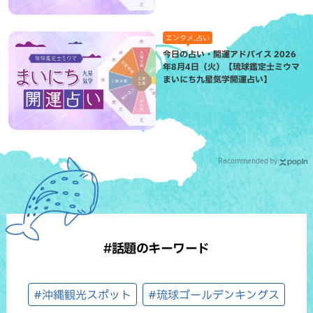
エンタメ,占い
今日の占い・開運アドバイス 2026
年8月4日（火）【琉球鑑定士ミウマ
まいにち九星気学開運占い】
Recommended by
#話題のキーワード
#沖縄観光スポット
#琉球ゴールデンキングス