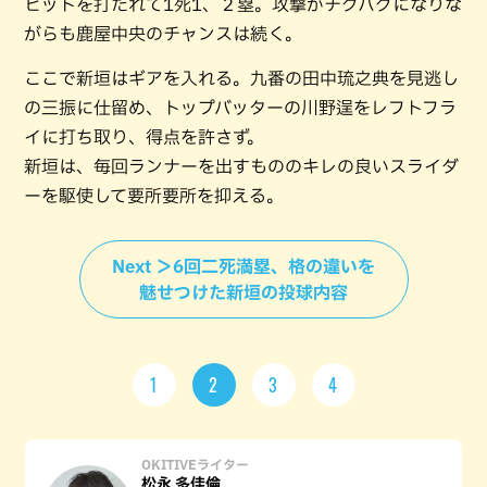
ヒットを打たれて1死1、２塁。攻撃がチグハグになりな
がらも鹿屋中央のチャンスは続く。
ここで新垣はギアを入れる。九番の田中琉之典を見逃し
の三振に仕留め、トップバッターの川野逞をレフトフラ
イに打ち取り、得点を許さず。
新垣は、毎回ランナーを出すもののキレの良いスライダ
ーを駆使して要所要所を抑える。
Next ＞6回二死満塁、格の違いを
魅せつけた新垣の投球内容
1
2
3
4
OKITIVEライター
松永 多佳倫