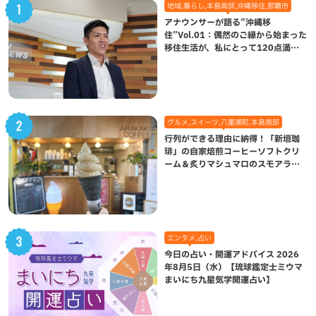
地域,暮らし,本島南部,沖縄移住,那覇市
アナウンサーが語る”沖縄移
住”Vol.01：偶然のご縁から始まった
移住生活が、私にとって120点満点
になった理由
グルメ,スイーツ,八重瀬町,本島南部
行列ができる理由に納得！「新垣珈
琲」の自家焙煎コーヒーソフトクリ
ーム＆炙りマシュマロのスモアラテ
が絶品（八重瀬町）
エンタメ,占い
今日の占い・開運アドバイス 2026
年8月5日（水）【琉球鑑定士ミウマ
まいにち九星気学開運占い】