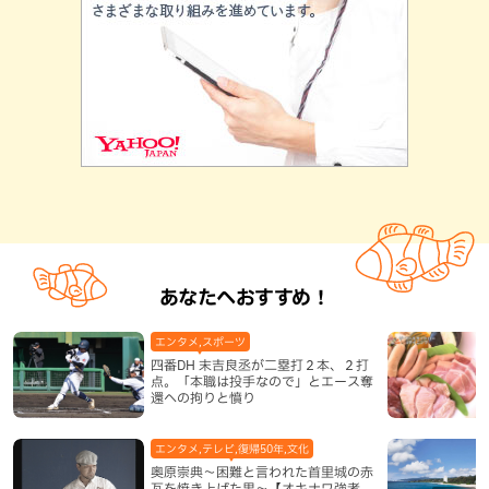
あなたへおすすめ！
エンタメ,スポーツ
四番DH 末吉良丞が二塁打２本、２打
点。「本職は投手なので」とエース奪
還への拘りと憤り
エンタメ,テレビ,復帰50年,文化
奥原崇典～困難と言われた首里城の赤
瓦を焼き上げた男～【オキナワ強者