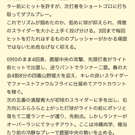
ター前にヒットを許すが、次打者をショートゴロに打ち
取ってダブルプレー。
これでリズムが掴めたのか、低めに球が抑えられ、得意
のスライダーを大小と上手く投げ分ける。3回まで毎回
ヒットを打たれはするもののプレッシャーがかかる場面
ではないため危なげなく抑える。
0対0のまま4回表、鹿屋中央の攻撃、先頭打者がライト
前ヒットで出塁し、送りバントでランナー二塁。春の大
会4割8分の四番山野煌大を迎え、キレの良いスライダー
でファーストファウルフライに仕留めてアウトカウント
を稼ぐ。
次の五番の濱屋青大が初球のスライダーに手を出し、右
方向にふらふらと上がった打球がライトの前にポトリと
落ちて二塁ランナーが還り、先制点。しかしランナーが
オーバーランにてタッチアウト。ここは沖縄尚学、極当
たり前の冷静なプレーで鹿屋中央の勢いを止める。