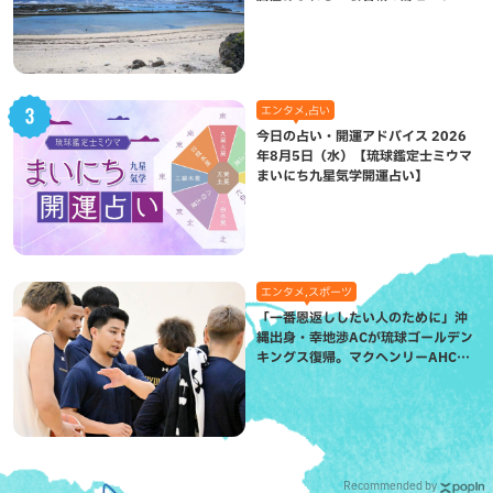
（八重瀬町）
エンタメ,占い
今日の占い・開運アドバイス 2026
年8月5日（水）【琉球鑑定士ミウマ
まいにち九星気学開運占い】
エンタメ,スポーツ
「一番恩返ししたい人のために」沖
縄出身・幸地渉ACが琉球ゴールデン
キングス復帰。マクヘンリーAHCに
信頼を寄せる理由
Recommended by