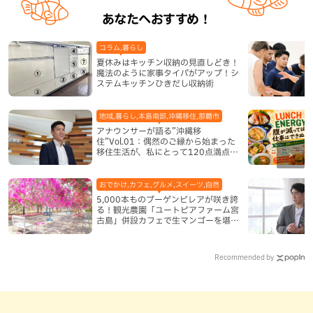
あなたへおすすめ！
コラム,暮らし
夏休みはキッチン収納の見直しどき！
魔法のように家事タイパがアップ！シ
ステムキッチンひきだし収納術
地域,暮らし,本島南部,沖縄移住,那覇市
アナウンサーが語る”沖縄移
住”Vol.01：偶然のご縁から始まった
移住生活が、私にとって120点満点に
なった理由
おでかけ,カフェ,グルメ,スイーツ,自然
5,000本ものブーゲンビレアが咲き誇
る！観光農園「ユートピアファーム宮
古島」併設カフェで生マンゴーを堪能
（宮古島）
Recommended by