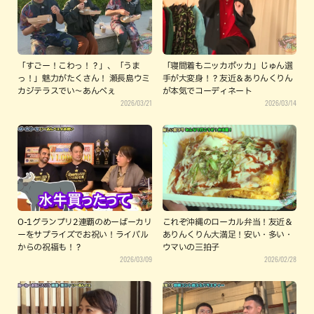
「すごー！こわっ！？」、「うま
「寝間着もニッカポッカ」じゅん選
っ！」魅力がたくさん！ 瀬長島ウミ
手が大変身！？友近＆ありんくりん
カジテラスでい～あんべぇ
が本気でコーディネート
2026/03/21
2026/03/14
O-1グランプリ2連覇のめーばーカリ
これぞ沖縄のローカル弁当！友近＆
ーをサプライズでお祝い！ライバル
ありんくりん大満足！安い・多い・
からの祝福も！？
ウマいの三拍子
2026/03/09
2026/02/28