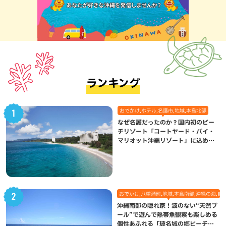
ランキング
おでかけ,ホテル,名護市,地域,本島北部
なぜ名護だったのか？国内初のビー
チリゾート「コートヤード・バイ・
マリオット沖縄リゾート」に込めら
れた想い
おでかけ,八重瀬町,地域,本島南部,沖縄の海,自
沖縄南部の隠れ家！波のない“天然プ
ール”で遊んで熱帯魚観察も楽しめる
個性あふれる「玻名城の郷ビーチ」