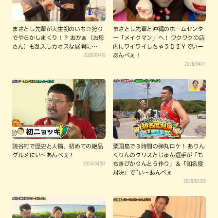
まさとし先輩が人生初のいちご狩り
まさとし先輩と沖縄のホームセンタ
でやらかしまくり！？ おかぁ（お母
ー「メイクマン」へ！ ワクワクの店
さん）も乱入しカオスな展開に…
内にワイワイしちゃうＤＩＹでいー
2026/04/18
あんべぇ！
2026/04/11
読谷村で歴史と人情、初めての絶品
粟国島で３時間の弾丸ロケ！ ありん
グルメにい～あんべぇ！
くりんのクリスとじゅん選手が「も
2026/04/04
ちきびかりんとう作り」＆「知名度
対決」で“い～あんべぇ
2026/03/28