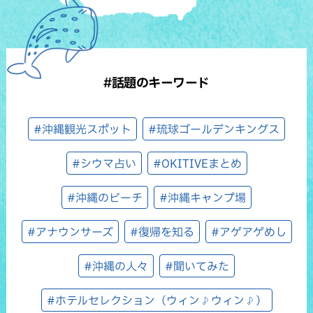
#話題のキーワード
#沖縄観光スポット
#琉球ゴールデンキングス
#シウマ占い
#OKITIVEまとめ
#沖縄のビーチ
#沖縄キャンプ場
#アナウンサーズ
#復帰を知る
#アゲアゲめし
#沖縄の人々
#聞いてみた
#ホテルセレクション（ウィン♪ウィン♪）