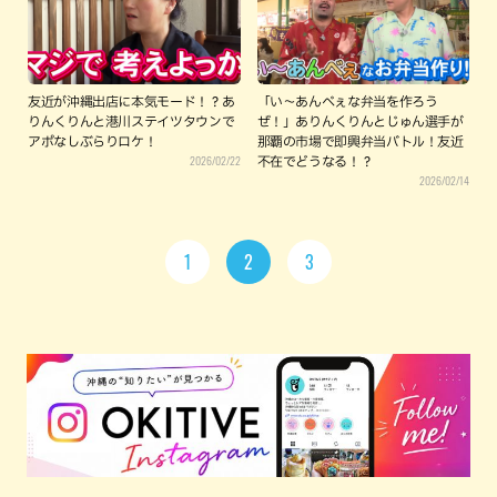
友近が沖縄出店に本気モード！？あ
「い〜あんべぇな弁当を作ろう
りんくりんと港川ステイツタウンで
ぜ！」ありんくりんとじゅん選手が
アポなしぶらりロケ！
那覇の市場で即興弁当バトル！友近
2026/02/22
不在でどうなる！？
2026/02/14
1
2
3