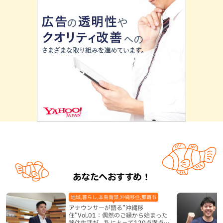
あなたへおすすめ！
地域,暮らし,本島南部,沖縄移住,那覇市
アナウンサーが語る”沖縄移
住”Vol.01：偶然のご縁から始まった
移住生活が、私にとって120点満点に