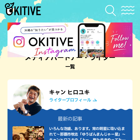
メディアパートナー・ライター
一覧
キャン ヒロユキ
ライタープロフィール
最新の記事
いろんな泡盛、あります。宵の明星に吸い込ま
れて〜那覇市牧志「ゆうばんまんじゃー星」～
キャンヒロユキの「とー、飲み歩きやってみよ