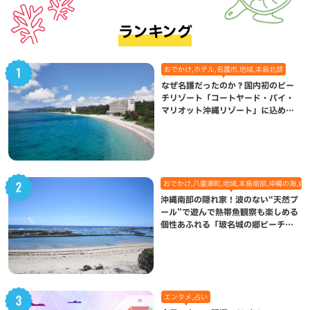
ランキング
おでかけ,ホテル,名護市,地域,本島北部
なぜ名護だったのか？国内初のビー
チリゾート「コートヤード・バイ・
マリオット沖縄リゾート」に込めら
れた想い
おでかけ,八重瀬町,地域,本島南部,沖縄の海,自
沖縄南部の隠れ家！波のない“天然プ
ール”で遊んで熱帯魚観察も楽しめる
個性あふれる「玻名城の郷ビーチ」
（八重瀬町）
エンタメ,占い