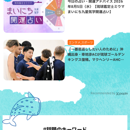
今日の占い・開運アドバイス 2026
年8月5日（水）【琉球鑑定士ミウマ
まいにち九星気学開運占い】
エンタメ,スポーツ
「一番恩返ししたい人のために」沖
縄出身・幸地渉ACが琉球ゴールデン
キングス復帰。マクヘンリーAHCに
信頼を寄せる理由
Recommended by
#話題のキーワード