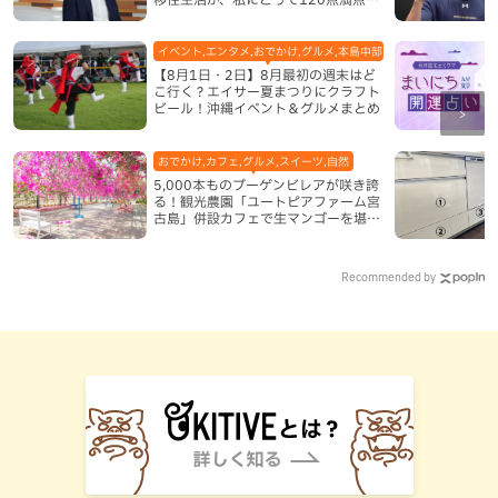
なった理由
イベント,エンタメ,おでかけ,グルメ,本島中部,本島北部,本島南部
【8月1日・2日】8月最初の週末はど
こ行く？エイサー夏まつりにクラフト
ビール！沖縄イベント＆グルメまとめ
おでかけ,カフェ,グルメ,スイーツ,自然
5,000本ものブーゲンビレアが咲き誇
る！観光農園「ユートピアファーム宮
古島」併設カフェで生マンゴーを堪能
（宮古島）
Recommended by