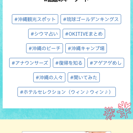
#沖縄観光スポット
#琉球ゴールデンキングス
#シウマ占い
#OKITIVEまとめ
#沖縄のビーチ
#沖縄キャンプ場
#アナウンサーズ
#復帰を知る
#アゲアゲめし
#沖縄の人々
#聞いてみた
#ホテルセレクション（ウィン♪ウィン♪）