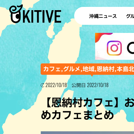
沖縄ニュース
グ
ラ
テイ
すし
沖
カフェ,グルメ,地域,恩納村,本島
2022/10/18
2022/10/18
公開日
洋食・
【恩納村カフェ】
ステー
めカフェまとめ
その他
ブッフェ