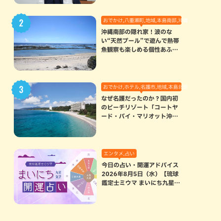
おでかけ,八重瀬町,地域,本島南部,沖縄の海,自然
沖縄南部の隠れ家！波のな
い“天然プール”で遊んで熱帯
魚観察も楽しめる個性あふれ
る「玻名城の郷ビーチ」（八
重瀬町）
おでかけ,ホテル,名護市,地域,本島北部
なぜ名護だったのか？国内初
のビーチリゾート「コートヤ
ード・バイ・マリオット沖縄
リゾート」に込められた想い
エンタメ,占い
今日の占い・開運アドバイス
2026年8月5日（水）【琉球
鑑定士ミウマ まいにち九星気
学開運占い】