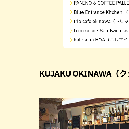
PANINO & COFFEE 
Blue Entrance Kit
trip cafe okinawa
Locomoco・Sandwich 
hale’aina HOA（ハレア
KUJAKU OKINAWA