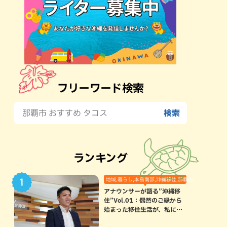
フリーワード検索
ランキング
地域,暮らし,本島南部,沖縄移住,那覇市
アナウンサーが語る”沖縄移
住”Vol.01：偶然のご縁から
始まった移住生活が、私にと
って120点満点になった理由