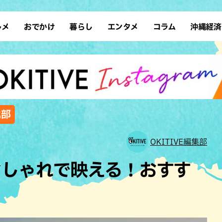
ルメ
おでかけ
暮らし
エンタメ
コラム
沖縄経済
ーメン
デート
沖縄そば
レシピ
スポーツ
ドライブ
SDGs
占い
クアウト
散歩
ファッション
カフェ
タレント・芸人
ソロ活
ローカルニュース
テレビ
・魚料理
自然
和食・日本料理
沖縄移住
イベント
子ども
沖縄旧暦行事
縄料理
歴史
アジア・エスニック
体験
北部
中華
レジャー
イタリアン
アート
OKITIVE編集部
西洋料理
ショッピング
フレンチ
ホテル
おしゃれで映える！おすす
キ・焼肉
サウナ
焼鳥・串料理
公園
の肉料理
沖縄の海
居酒屋・バー
・バイキング
スイーツ