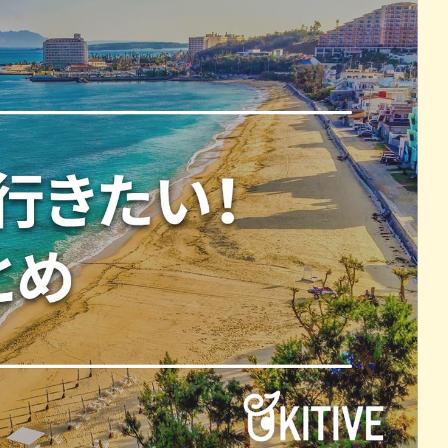
パン
カレー
バーガー
タコス・タコライス