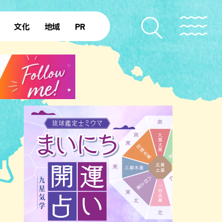
文化
地域
PR
復帰50年
本島北部
本島中部
本島南部
先島諸島
北部離島
南部離島