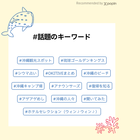
Recommended by
#話題のキーワード
#沖縄観光スポット
#琉球ゴールデンキングス
#シウマ占い
#OKITIVEまとめ
#沖縄のビーチ
#沖縄キャンプ場
#アナウンサーズ
#復帰を知る
#アゲアゲめし
#沖縄の人々
#聞いてみた
#ホテルセレクション（ウィン♪ウィン♪）